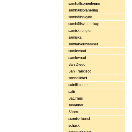
samhällsorientering
samhällsplanering
samhällsskydd
samhällsvetenskap
samisk religion
samiska
samlarverksamhet
samlevnad
samlevnad
San Diego
San Francisco
sannolikhet
satellitbilder
satir
Saturnus
savanner
Sápmi
scenisk konst
schack