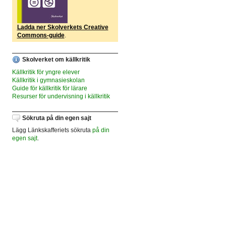
Ladda ner Skolverkets Creative
Commons-guide
.
Skolverket om källkritik
Källkritik för yngre elever
Källkritik i gymnasieskolan
Guide för källkritik för lärare
Resurser för undervisning i källkritik
Sökruta på din egen sajt
Lägg Länkskafferiets sökruta
på din
egen sajt
.