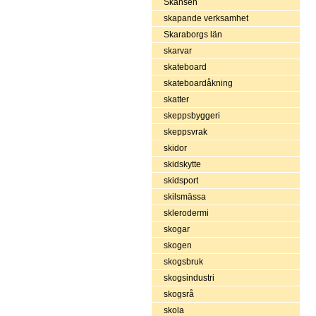
Skansen
skapande verksamhet
Skaraborgs län
skarvar
skateboard
skateboardåkning
skatter
skeppsbyggeri
skeppsvrak
skidor
skidskytte
skidsport
skilsmässa
sklerodermi
skogar
skogen
skogsbruk
skogsindustri
skogsrå
skola