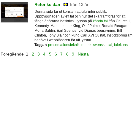
Retoriksidan
från 13 år
Denna sida lär ut konsten att tala inför publik.
Uppbyggnaden av ett tal och hur det ska framföras för att
fånga åhörarna beskrivs. Lyssna på
kända tal
från Churchill,
Kennedy, Martin Luther King, Olof Palme, Ronald Reagan,
Mona Sahlin, Earl Spencer vid Dianas begravning, Bill
Clinton, Tony Blair och kung Carl XVI Gustaf. Insticksprogram
behövs i webbläsaren för att lyssna.
Taggar:
presentationsteknik
,
retorik
,
svenska
,
tal
,
talekonst
Föregående
1
2
3
4
5
6
7
8
9
Nästa