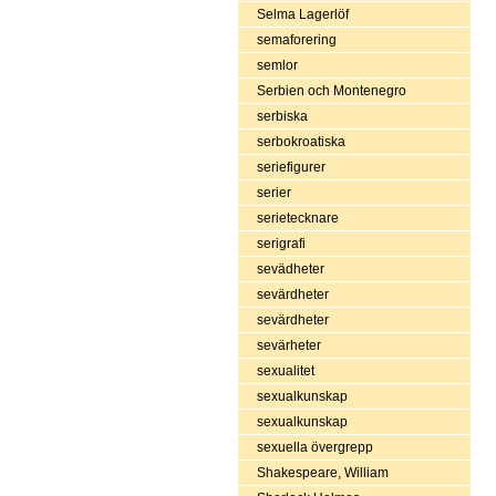
Selma Lagerlöf
semaforering
semlor
Serbien och Montenegro
serbiska
serbokroatiska
seriefigurer
serier
serietecknare
serigrafi
sevädheter
sevärdheter
sevärdheter
sevärheter
sexualitet
sexualkunskap
sexualkunskap
sexuella övergrepp
Shakespeare, William