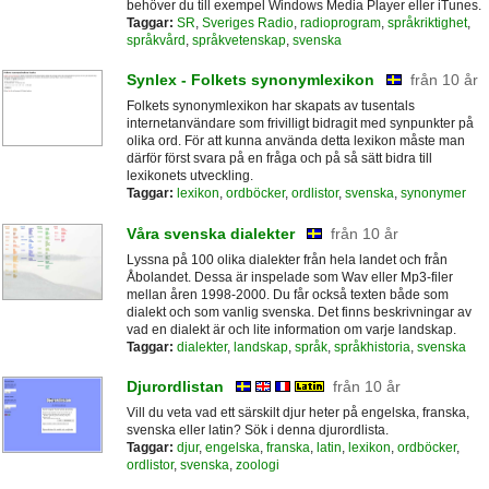
behöver du till exempel Windows Media Player eller iTunes.
Taggar:
SR
,
Sveriges Radio
,
radioprogram
,
språkriktighet
,
språkvård
,
språkvetenskap
,
svenska
Synlex - Folkets synonymlexikon
från 10 år
Folkets synonymlexikon har skapats av tusentals
internetanvändare som frivilligt bidragit med synpunkter på
olika ord. För att kunna använda detta lexikon måste man
därför först svara på en fråga och på så sätt bidra till
lexikonets utveckling.
Taggar:
lexikon
,
ordböcker
,
ordlistor
,
svenska
,
synonymer
Våra svenska dialekter
från 10 år
Lyssna på 100 olika dialekter från hela landet och från
Åbolandet. Dessa är inspelade som Wav eller Mp3-filer
mellan åren 1998-2000. Du får också texten både som
dialekt och som vanlig svenska. Det finns beskrivningar av
vad en dialekt är och lite information om varje landskap.
Taggar:
dialekter
,
landskap
,
språk
,
språkhistoria
,
svenska
Djurordlistan
från 10 år
Vill du veta vad ett särskilt djur heter på engelska, franska,
svenska eller latin? Sök i denna djurordlista.
Taggar:
djur
,
engelska
,
franska
,
latin
,
lexikon
,
ordböcker
,
ordlistor
,
svenska
,
zoologi