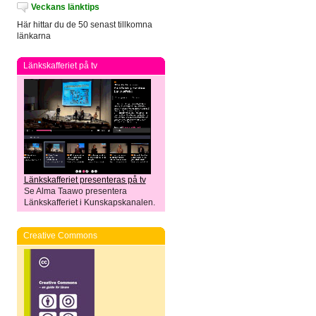
Veckans länktips
Här hittar du de 50 senast tillkomna
länkarna
Länkskafferiet på tv
Länkskafferiet presenteras på tv
Se Alma Taawo presentera
Länkskafferiet i Kunskapskanalen.
Creative Commons