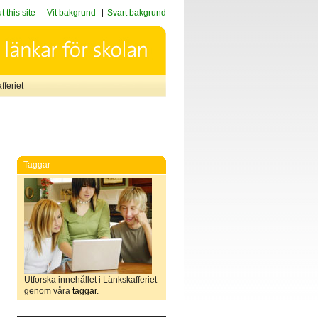
 this site
Vit bakgrund
Svart bakgrund
feriet
Taggar
Utforska innehållet i Länkskafferiet
genom våra
taggar
.