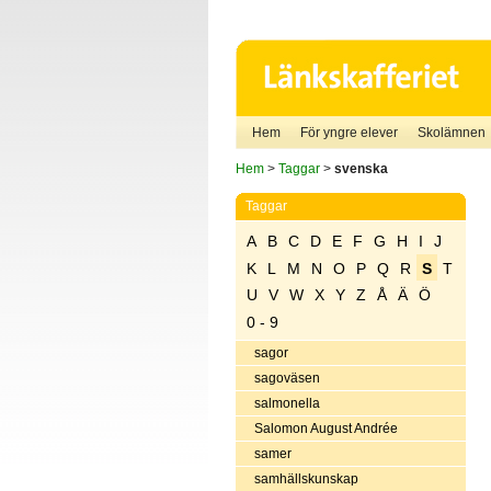
Hem
För yngre elever
Skolämnen
Hem
>
Taggar
>
svenska
Taggar
A
B
C
D
E
F
G
H
I
J
K
L
M
N
O
P
Q
R
S
T
U
V
W
X
Y
Z
Å
Ä
Ö
0 - 9
sagor
sagoväsen
salmonella
Salomon August Andrée
samer
samhällskunskap