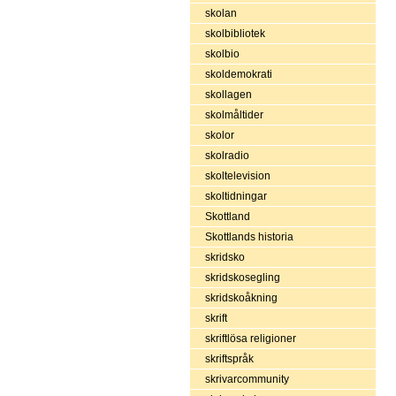
skolan
skolbibliotek
skolbio
skoldemokrati
skollagen
skolmåltider
skolor
skolradio
skoltelevision
skoltidningar
Skottland
Skottlands historia
skridsko
skridskosegling
skridskoåkning
skrift
skriftlösa religioner
skriftspråk
skrivarcommunity