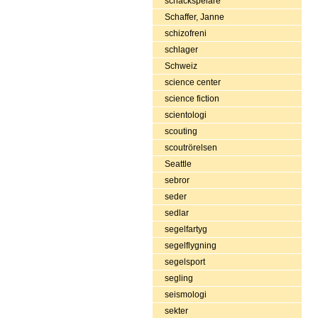
schackspelare
Schaffer, Janne
schizofreni
schlager
Schweiz
science center
science fiction
scientologi
scouting
scoutrörelsen
Seattle
sebror
seder
sedlar
segelfartyg
segelflygning
segelsport
segling
seismologi
sekter