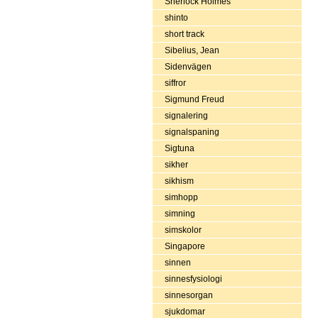
Sherlock Holmes
shinto
short track
Sibelius, Jean
Sidenvägen
siffror
Sigmund Freud
signalering
signalspaning
Sigtuna
sikher
sikhism
simhopp
simning
simskolor
Singapore
sinnen
sinnesfysiologi
sinnesorgan
sjukdomar