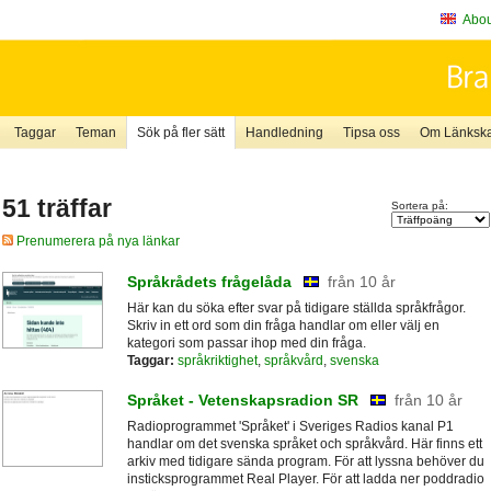
About
Taggar
Teman
Sök på fler sätt
Handledning
Tipsa oss
Om Länkskaf
51 träffar
Sortera på:
Prenumerera på nya länkar
Språkrådets frågelåda
från 10 år
Här kan du söka efter svar på tidigare ställda språkfrågor.
Skriv in ett ord som din fråga handlar om eller välj en
kategori som passar ihop med din fråga.
Taggar:
språkriktighet
,
språkvård
,
svenska
Språket - Vetenskapsradion SR
från 10 år
Radioprogrammet 'Språket' i Sveriges Radios kanal P1
handlar om det svenska språket och språkvård. Här finns ett
arkiv med tidigare sända program. För att lyssna behöver du
insticksprogrammet Real Player. För att ladda ner poddradio