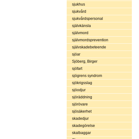
sjukhus
sjukvård
sjukvårdspersonal
självkänsla
självmord
självmordsprevention
självskadebeteende
sjöar
Sjöberg, Birger
sjöfart
sjögrens syndrom
sjökrigsslag
sjöodjur
sjöräddning
sjörövare
sjösäkerhet
skadedjur
skadegörelse
skalbaggar