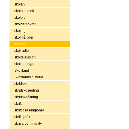
skolan
skolbibliotek
skolbio
skoldemokrati
skollagen
skolmåltider
skolor
skolradio
skoltelevision
skoltidningar
Skottland
Skottlands historia
skridsko
skridskosegling
skridskoåkning
skrift
skriftlösa religioner
skriftspråk
skrivarcommunity