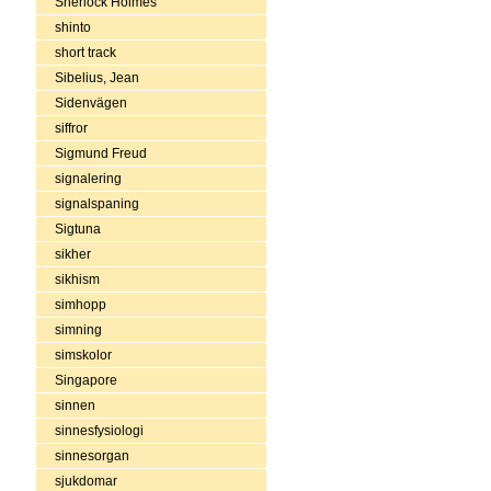
Sherlock Holmes
shinto
short track
Sibelius, Jean
Sidenvägen
siffror
Sigmund Freud
signalering
signalspaning
Sigtuna
sikher
sikhism
simhopp
simning
simskolor
Singapore
sinnen
sinnesfysiologi
sinnesorgan
sjukdomar