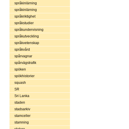
språkinlärning
språkinlärning
språkriktighet
språkstudier
språkundervisning
språkutveckling
språkvetenskap
språkvård
spårvagnar
spårvägstrafik
spöken
spökhistorier
squash
SR
Sri Lanka
staden
stadsarkiv
stamceller
stamning
statare