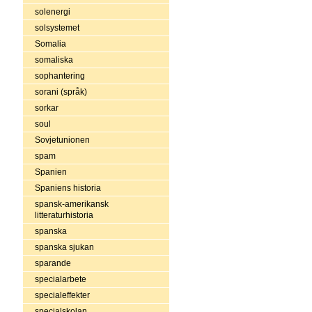
solenergi
solsystemet
Somalia
somaliska
sophantering
sorani (språk)
sorkar
soul
Sovjetunionen
spam
Spanien
Spaniens historia
spansk-amerikansk
litteraturhistoria
spanska
spanska sjukan
sparande
specialarbete
specialeffekter
specialskolan