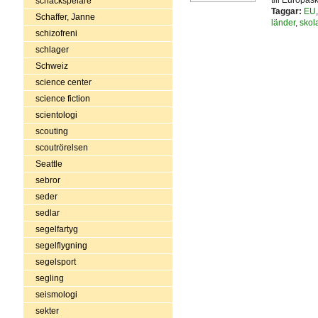
till Europas
schackspelare
Taggar:
EU
Schaffer, Janne
länder
,
skol
schizofreni
schlager
Schweiz
science center
science fiction
scientologi
scouting
scoutrörelsen
Seattle
sebror
seder
sedlar
segelfartyg
segelflygning
segelsport
segling
seismologi
sekter