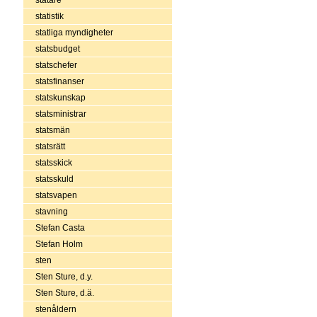
statistik
statliga myndigheter
statsbudget
statschefer
statsfinanser
statskunskap
statsministrar
statsmän
statsrätt
statsskick
statsskuld
statsvapen
stavning
Stefan Casta
Stefan Holm
sten
Sten Sture, d.y.
Sten Sture, d.ä.
stenåldern