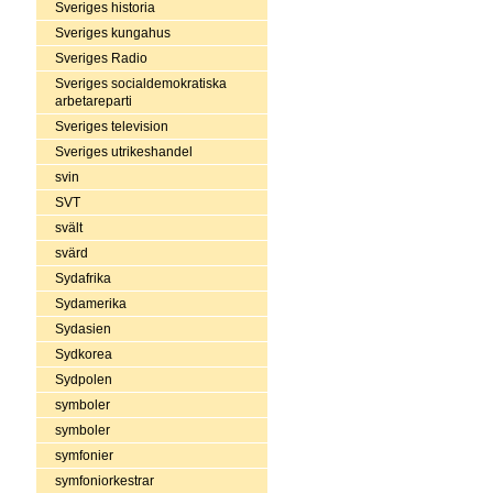
Sveriges historia
Sveriges kungahus
Sveriges Radio
Sveriges socialdemokratiska
arbetareparti
Sveriges television
Sveriges utrikeshandel
svin
SVT
svält
svärd
Sydafrika
Sydamerika
Sydasien
Sydkorea
Sydpolen
symboler
symboler
symfonier
symfoniorkestrar