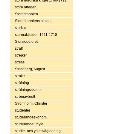
stora nordiska kriget 1700-1721
stora ofreden
Storbritannien
Storbritanniens historia
storkar
stormaktstiden 1611-1718
Storsjöodjuret
straff
strejker
stress
Strindberg, August
stroke
strålning
strålningsskador
strömavbrott
Strömholm, Christer
studenter
studerandeekonomi
studerandeutbyte
studie- och yrkesvägledning