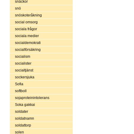
snäckor
snö
snöskoteråkning
social omsorg
sociala frågor
sociala medier
socialdemokrati
socialförsäkring
socialism
socialister
socialtjänst
sockersjuka
Sofia
softboll
sojaproteinintolerans
Soka gakkai
soldater
soldatnamn
soldattorp
solen