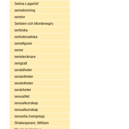
Selma Lagerlöf
semaforering
semlor
Serbien och Montenegro
serbiska
serbokroatiska
seriefigurer
serier
serietecknare
serigrafi
sevädheter
sevärdheter
sevärdheter
sevärheter
sexualitet
sexualkunskap
sexualkunskap
sexuella övergrepp
Shakespeare, William