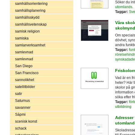
Söker du int
samhällsorientering
utomlands
.
samhällsplanering
Taggar:
Sve
samhällsskydd
Våra skol
samhällsvetenskap
skolmynd
samisk religion
Om specialsk
samiska
dövhet, syns
andra funkt
samlarverksamhet
Taggar:
fun
samlevnad
rörelsehind
samlevnad
synskadade
San Diego
Friskolor
San Francisco
Vad är en fr
sannolikhet
heter? Här f
satellitbilder
skolor på g
information 
satir
söka efter f
Saturnus
Taggar:
för
utbildning
savanner
Sápmi
Adresser 
scenisk konst
utomlands
schack
Skoladresser