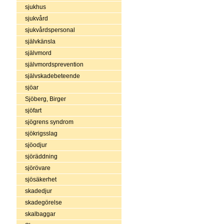
sjukhus
sjukvård
sjukvårdspersonal
självkänsla
självmord
självmordsprevention
självskadebeteende
sjöar
Sjöberg, Birger
sjöfart
sjögrens syndrom
sjökrigsslag
sjöodjur
sjöräddning
sjörövare
sjösäkerhet
skadedjur
skadegörelse
skalbaggar