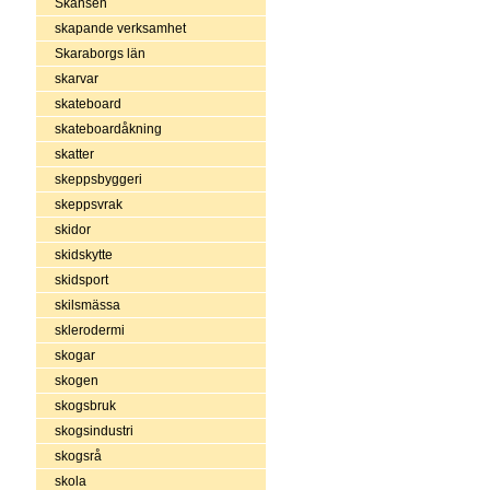
Skansen
skapande verksamhet
Skaraborgs län
skarvar
skateboard
skateboardåkning
skatter
skeppsbyggeri
skeppsvrak
skidor
skidskytte
skidsport
skilsmässa
sklerodermi
skogar
skogen
skogsbruk
skogsindustri
skogsrå
skola