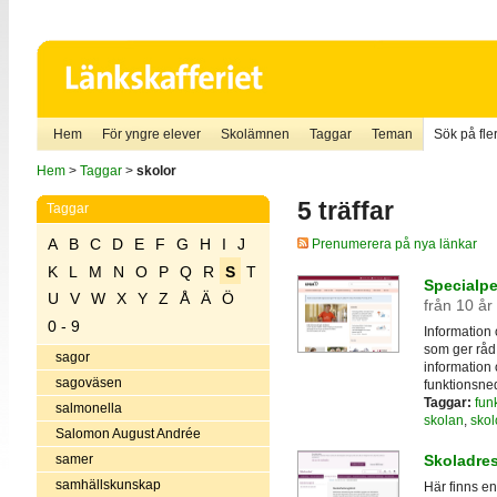
Hem
För yngre elever
Skolämnen
Taggar
Teman
Sök på fler
Hem
>
Taggar
>
skolor
5 träffar
Taggar
A
B
C
D
E
F
G
H
I
J
Prenumerera på nya länkar
K
L
M
N
O
P
Q
R
S
T
Specialp
U
V
W
X
Y
Z
Å
Ä
Ö
från 10 år
0 - 9
Information
som ger råd
sagor
information
sagoväsen
funktionsned
Taggar:
fun
salmonella
skolan
,
skol
Salomon August Andrée
samer
Skoladres
samhällskunskap
Här finns en 