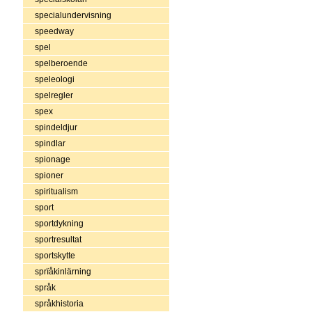
specialundervisning
speedway
spel
spelberoende
speleologi
spelregler
spex
spindeldjur
spindlar
spionage
spioner
spiritualism
sport
sportdykning
sportresultat
sportskytte
sprïåkinlärning
språk
språkhistoria