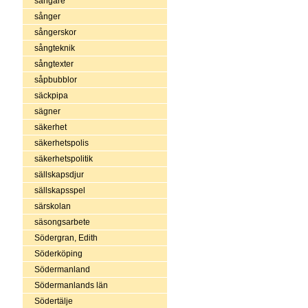
sångare
sånger
sångerskor
sångteknik
sångtexter
såpbubblor
säckpipa
sägner
säkerhet
säkerhetspolis
säkerhetspolitik
sällskapsdjur
sällskapsspel
särskolan
säsongsarbete
Södergran, Edith
Söderköping
Södermanland
Södermanlands län
Södertälje