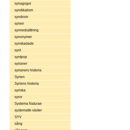
synagogor
syndikalism
syndrom
synen
synnedsättning
synonymer
synskadade
synt
syntpop
syrianer
syrianers historia
Syrien
Syriens historia
syriska
syror
Systema Naturae
systematik-växter
SYV
sång