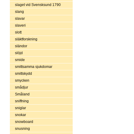
slaget vid Svensksund 1790
slang
slavar
slaveri
slott
släktforskning
sländor
slöjd
smide
smittsamma sjukdomar
smittskydd
smycken
smådjur
Småland
sniffning
sniglar
snokar
snowboard
snusning