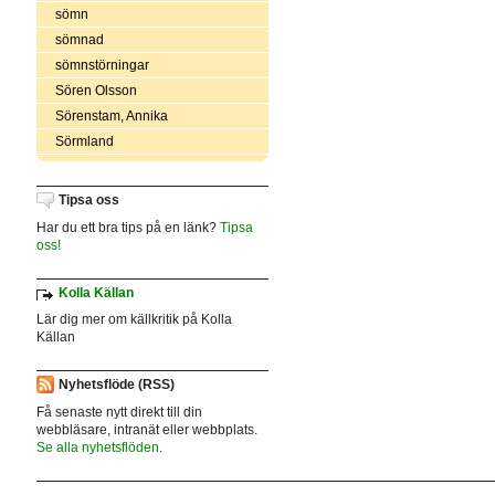
sömn
sömnad
sömnstörningar
Sören Olsson
Sörenstam, Annika
Sörmland
Tipsa oss
Har du ett bra tips på en länk?
Tipsa
oss!
Kolla Källan
Lär dig mer om källkritik på Kolla
Källan
Nyhetsflöde (RSS)
Få senaste nytt direkt till din
webbläsare, intranät eller webbplats.
Se alla nyhetsflöden.