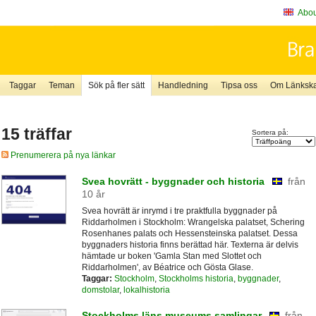
About
Taggar
Teman
Sök på fler sätt
Handledning
Tipsa oss
Om Länkskaf
15 träffar
Sortera på:
Prenumerera på nya länkar
Svea hovrätt - byggnader och historia
från
10 år
Svea hovrätt är inrymd i tre praktfulla byggnader på
Riddarholmen i Stockholm: Wrangelska palatset, Schering
Rosenhanes palats och Hessensteinska palatset. Dessa
byggnaders historia finns berättad här. Texterna är delvis
hämtade ur boken 'Gamla Stan med Slottet och
Riddarholmen', av Béatrice och Gösta Glase.
Taggar:
Stockholm
,
Stockholms historia
,
byggnader
,
domstolar
,
lokalhistoria
Stockholms läns museums samlingar
från