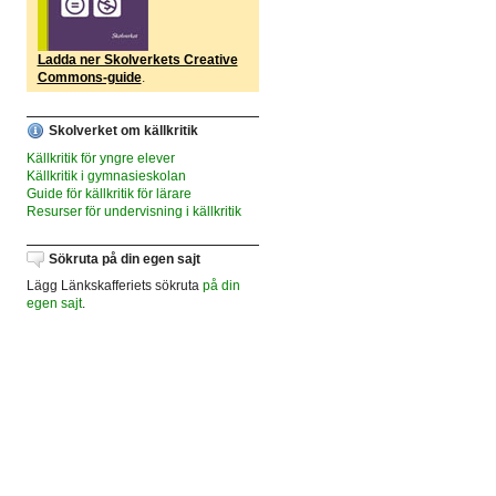
Ladda ner Skolverkets Creative
Commons-guide
.
Skolverket om källkritik
Källkritik för yngre elever
Källkritik i gymnasieskolan
Guide för källkritik för lärare
Resurser för undervisning i källkritik
Sökruta på din egen sajt
Lägg Länkskafferiets sökruta
på din
egen sajt
.