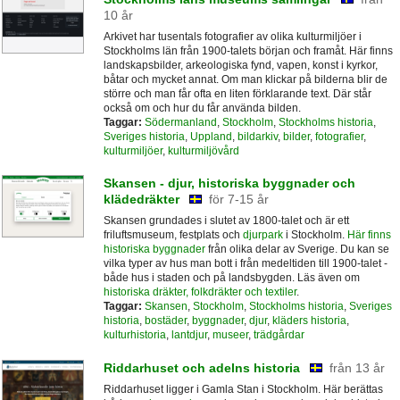
10 år
Arkivet har tusentals fotografier av olika kulturmiljöer i
Stockholms län från 1900-talets början och framåt. Här finns
landskapsbilder, arkeologiska fynd, vapen, konst i kyrkor,
båtar och mycket annat. Om man klickar på bilderna blir de
större och man får ofta en liten förklarande text. Där står
också om och hur du får använda bilden.
Taggar:
Södermanland
,
Stockholm
,
Stockholms historia
,
Sveriges historia
,
Uppland
,
bildarkiv
,
bilder
,
fotografier
,
kulturmiljöer
,
kulturmiljövård
Skansen - djur, historiska byggnader och
klädedräkter
för 7-15 år
Skansen grundades i slutet av 1800-talet och är ett
friluftsmuseum, festplats och
djurpark
i Stockholm.
Här finns
historiska byggnader
från olika delar av Sverige. Du kan se
vilka typer av hus man bott i från medeltiden till 1900-talet -
både hus i staden och på landsbygden. Läs även om
historiska dräkter, folkdräkter och textiler
.
Taggar:
Skansen
,
Stockholm
,
Stockholms historia
,
Sveriges
historia
,
bostäder
,
byggnader
,
djur
,
kläders historia
,
kulturhistoria
,
lantdjur
,
museer
,
trädgårdar
Riddarhuset och adelns historia
från 13 år
Riddarhuset ligger i Gamla Stan i Stockholm. Här berättas