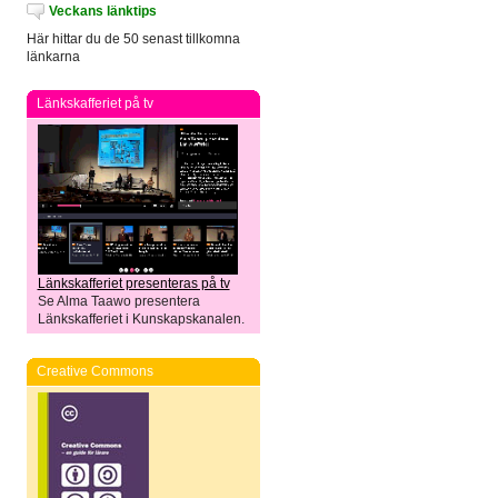
Veckans länktips
Här hittar du de 50 senast tillkomna
länkarna
Länkskafferiet på tv
Länkskafferiet presenteras på tv
Se Alma Taawo presentera
Länkskafferiet i Kunskapskanalen.
Creative Commons