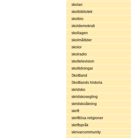
skolan
skolbibliotek
skolbio
skoldemokrati
skollagen
skolmåltider
skolor
skolradio
skoltelevision
skoltidningar
Skottland
Skottlands historia
skridsko
skridskosegling
skridskoåkning
skrift
skriftlösa religioner
skriftspråk
skrivarcommunity