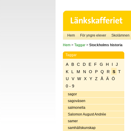
Hem
För yngre elever
Skolämnen
Hem
>
Taggar
>
Stockholms historia
Taggar
A
B
C
D
E
F
G
H
I
J
K
L
M
N
O
P
Q
R
S
T
U
V
W
X
Y
Z
Å
Ä
Ö
0 - 9
sagor
sagoväsen
salmonella
Salomon August Andrée
samer
samhällskunskap