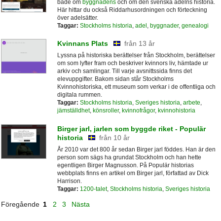
både om
byggnadens
och om den svenska adelns historia.
Här hittar du också Riddarhusordningen och förteckning
över adelsätter.
Taggar:
Stockholms historia
,
adel
,
byggnader
,
genealogi
Kvinnans Plats
från 13 år
Lyssna på historiska berättelser från Stockholm, berättelser
om som lyfter fram och beskriver kvinnors liv, hämtade ur
arkiv och samlingar. Till varje avsnittssida finns det
elevuppgifter. Bakom sidan står Stockholms
Kvinnohistoriska, ett museum som verkar i de offentliga och
digitala rummen.
Taggar:
Stockholms historia
,
Sveriges historia
,
arbete
,
jämställdhet
,
könsroller
,
kvinnofrågor
,
kvinnohistoria
Birger jarl, jarlen som byggde riket - Populär
historia
från 10 år
År 2010 var det 800 år sedan Birger jarl föddes. Han är den
person som sägs ha grundat Stockholm och han hette
egentligen Birger Magnusson. På Populär historias
webbplats finns en artikel om Birger jarl, författad av Dick
Harrison.
Taggar:
1200-talet
,
Stockholms historia
,
Sveriges historia
Föregående
1
2
3
Nästa