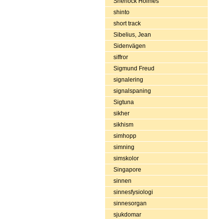
Sherlock Holmes
shinto
short track
Sibelius, Jean
Sidenvägen
siffror
Sigmund Freud
signalering
signalspaning
Sigtuna
sikher
sikhism
simhopp
simning
simskolor
Singapore
sinnen
sinnesfysiologi
sinnesorgan
sjukdomar