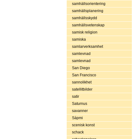
samhällsorientering
samhällsplanering
samhällsskydd
samhällsvetenskap
samisk religion
samiska
samlarverksamhet
samlevnad
samlevnad
San Diego
San Francisco
sannolikhet
satellitbilder
satir
Saturnus
savanner
Sápmi
scenisk konst
schack