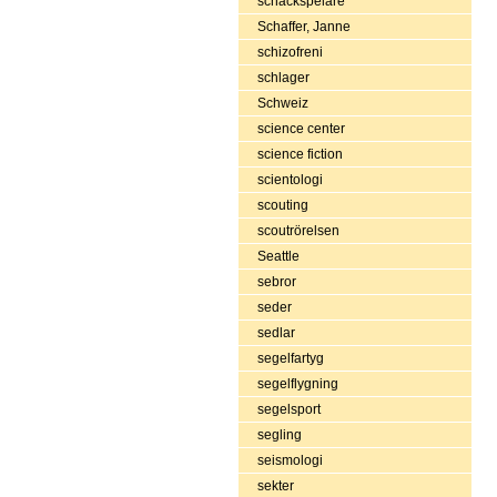
schackspelare
Schaffer, Janne
schizofreni
schlager
Schweiz
science center
science fiction
scientologi
scouting
scoutrörelsen
Seattle
sebror
seder
sedlar
segelfartyg
segelflygning
segelsport
segling
seismologi
sekter