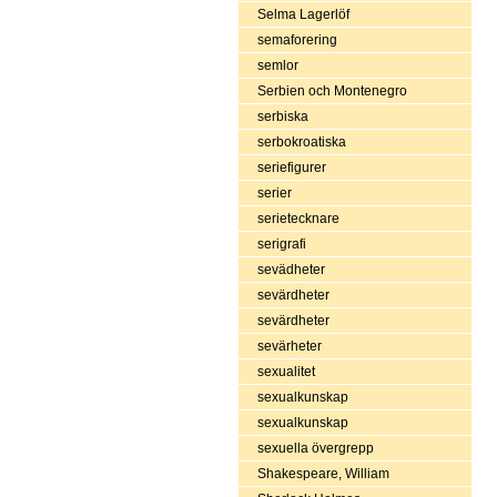
Selma Lagerlöf
semaforering
semlor
Serbien och Montenegro
serbiska
serbokroatiska
seriefigurer
serier
serietecknare
serigrafi
sevädheter
sevärdheter
sevärdheter
sevärheter
sexualitet
sexualkunskap
sexualkunskap
sexuella övergrepp
Shakespeare, William