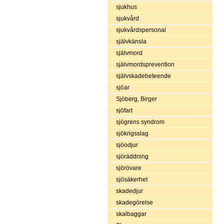
sjukhus
sjukvård
sjukvårdspersonal
självkänsla
självmord
självmordsprevention
självskadebeteende
sjöar
Sjöberg, Birger
sjöfart
sjögrens syndrom
sjökrigsslag
sjöodjur
sjöräddning
sjörövare
sjösäkerhet
skadedjur
skadegörelse
skalbaggar