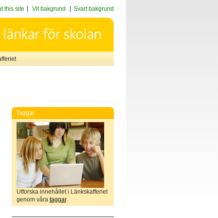
 this site
Vit bakgrund
Svart bakgrund
feriet
Taggar
Utforska innehållet i Länkskafferiet
genom våra
taggar
.