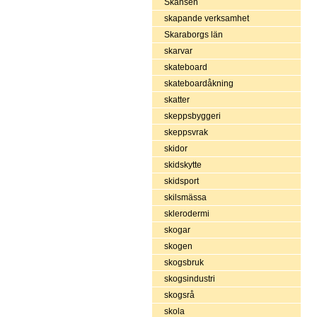
Skansen
skapande verksamhet
Skaraborgs län
skarvar
skateboard
skateboardåkning
skatter
skeppsbyggeri
skeppsvrak
skidor
skidskytte
skidsport
skilsmässa
sklerodermi
skogar
skogen
skogsbruk
skogsindustri
skogsrå
skola