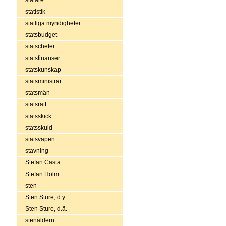
statistik
statliga myndigheter
statsbudget
statschefer
statsfinanser
statskunskap
statsministrar
statsmän
statsrätt
statsskick
statsskuld
statsvapen
stavning
Stefan Casta
Stefan Holm
sten
Sten Sture, d.y.
Sten Sture, d.ä.
stenåldern