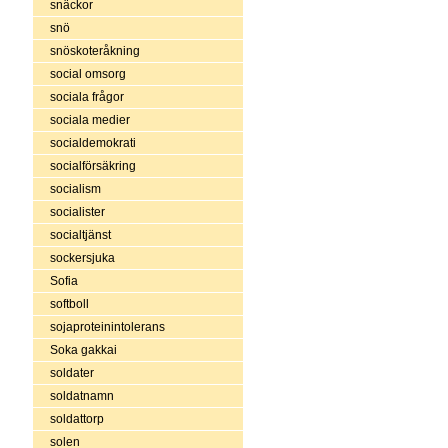
snäckor
snö
snöskoteråkning
social omsorg
sociala frågor
sociala medier
socialdemokrati
socialförsäkring
socialism
socialister
socialtjänst
sockersjuka
Sofia
softboll
sojaproteinintolerans
Soka gakkai
soldater
soldatnamn
soldattorp
solen