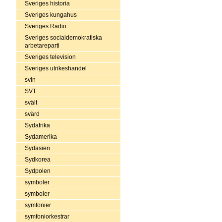
Sveriges historia
Sveriges kungahus
Sveriges Radio
Sveriges socialdemokratiska
arbetareparti
Sveriges television
Sveriges utrikeshandel
svin
SVT
svält
svärd
Sydafrika
Sydamerika
Sydasien
Sydkorea
Sydpolen
symboler
symboler
symfonier
symfoniorkestrar