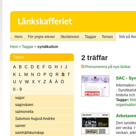
Hem
För yngre elever
Skolämnen
Taggar
Teman
Sök på fler
Hem
>
Taggar
>
syndikalism
2 träffar
Taggar
A
B
C
D
E
F
G
H
I
J
Prenumerera på nya länkar
K
L
M
N
O
P
Q
R
S
T
SAC - Syn
U
V
W
X
Y
Z
Å
Ä
Ö
Information
0 - 9
- Syndikalis
historia och
sagor
Taggar:
för
organisatio
sagoväsen
salmonella
Arbetare
Salomon August Andrée
Den syndika
samer
per vecka. 
samhällskunskap
veckan, ark