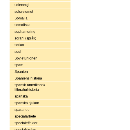
solenergi
solsystemet
Somalia
somaliska
sophantering
sorani (språk)
sorkar
soul
Sovjetunionen
spam
Spanien
Spaniens historia
spansk-amerikansk
litteraturhistoria
spanska
spanska sjukan
sparande
specialarbete
specialeffekter
specialskolan