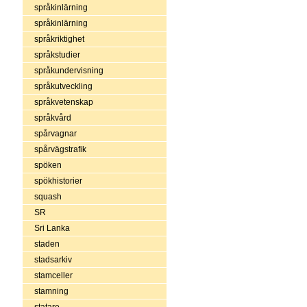
språkinlärning
språkinlärning
språkriktighet
språkstudier
språkundervisning
språkutveckling
språkvetenskap
språkvård
spårvagnar
spårvägstrafik
spöken
spökhistorier
squash
SR
Sri Lanka
staden
stadsarkiv
stamceller
stamning
statare