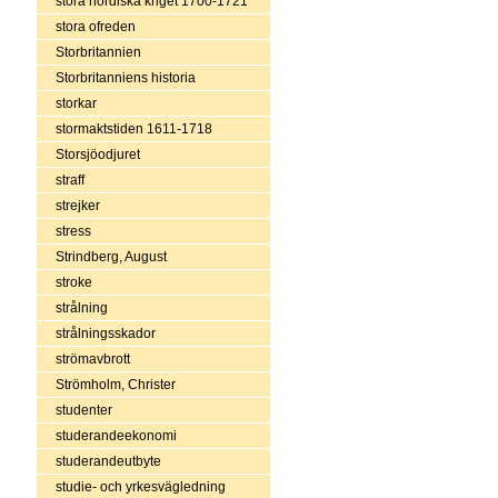
stora nordiska kriget 1700-1721
stora ofreden
Storbritannien
Storbritanniens historia
storkar
stormaktstiden 1611-1718
Storsjöodjuret
straff
strejker
stress
Strindberg, August
stroke
strålning
strålningsskador
strömavbrott
Strömholm, Christer
studenter
studerandeekonomi
studerandeutbyte
studie- och yrkesvägledning