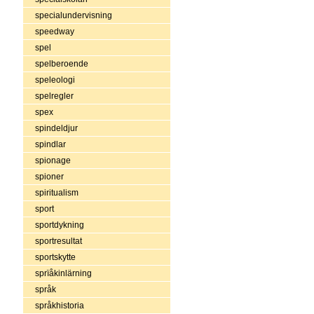
specialundervisning
speedway
spel
spelberoende
speleologi
spelregler
spex
spindeldjur
spindlar
spionage
spioner
spiritualism
sport
sportdykning
sportresultat
sportskytte
sprïåkinlärning
språk
språkhistoria