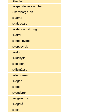
Skansen
skapande verksamhet
Skaraborgs län
skarvar
skateboard
skateboardåkning
skatter
skeppsbyggeri
skeppsvrak
skidor
skidskytte
skidsport
skilsmässa
sklerodermi
skogar
skogen
skogsbruk
skogsindustri
skogsrå
skola