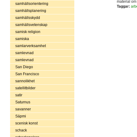
material om 
samhällsorientering
Taggar:
arb
samhällsplanering
samhällsskydd
samhällsvetenskap
samisk religion
samiska
samlarverksamhet
samlevnad
samlevnad
San Diego
San Francisco
sannolikhet
satellitbilder
satir
Saturnus
savanner
Sápmi
scenisk konst
schack