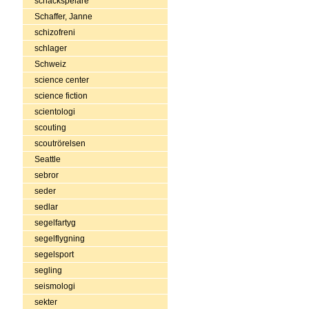
schackspelare
Schaffer, Janne
schizofreni
schlager
Schweiz
science center
science fiction
scientologi
scouting
scoutrörelsen
Seattle
sebror
seder
sedlar
segelfartyg
segelflygning
segelsport
segling
seismologi
sekter