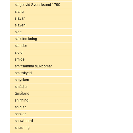
slaget vid Svensksund 1790
slang
slavar
slaveri
slott
släktforskning
sländor
slöjd
smide
smittsamma sjukdomar
smittskydd
smycken
smådjur
Småland
sniffning
sniglar
snokar
snowboard
snusning