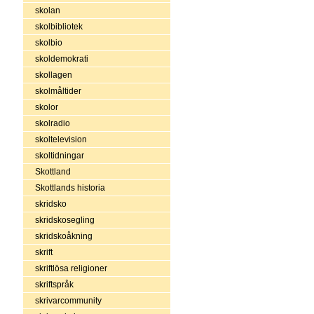
skolan
skolbibliotek
skolbio
skoldemokrati
skollagen
skolmåltider
skolor
skolradio
skoltelevision
skoltidningar
Skottland
Skottlands historia
skridsko
skridskosegling
skridskoåkning
skrift
skriftlösa religioner
skriftspråk
skrivarcommunity