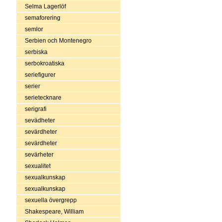
Selma Lagerlöf
semaforering
semlor
Serbien och Montenegro
serbiska
serbokroatiska
seriefigurer
serier
serietecknare
serigrafi
sevädheter
sevärdheter
sevärdheter
sevärheter
sexualitet
sexualkunskap
sexualkunskap
sexuella övergrepp
Shakespeare, William