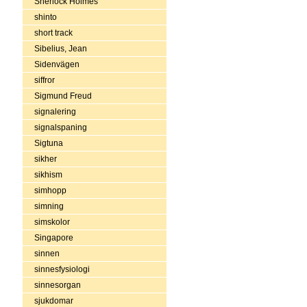
Sherlock Holmes
shinto
short track
Sibelius, Jean
Sidenvägen
siffror
Sigmund Freud
signalering
signalspaning
Sigtuna
sikher
sikhism
simhopp
simning
simskolor
Singapore
sinnen
sinnesfysiologi
sinnesorgan
sjukdomar