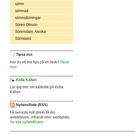
sömn
sömnad
sömnstörningar
Sören Olsson
Sörenstam, Annika
Sörmland
Tipsa oss
Har du ett bra tips på en länk?
Tipsa
oss!
Kolla Källan
Lär dig mer om källkritik på Kolla
Källan
Nyhetsflöde (RSS)
Få senaste nytt direkt till din
webbläsare, intranät eller webbplats.
Se alla nyhetsflöden.