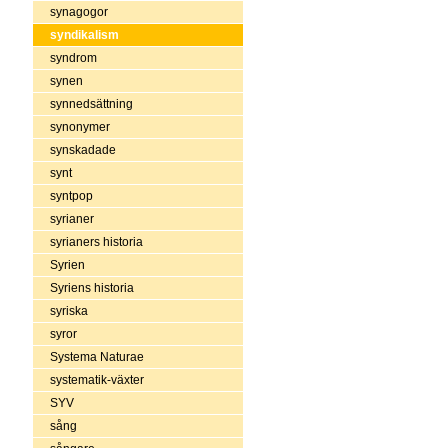
synagogor
syndikalism
syndrom
synen
synnedsättning
synonymer
synskadade
synt
syntpop
syrianer
syrianers historia
Syrien
Syriens historia
syriska
syror
Systema Naturae
systematik-växter
SYV
sång