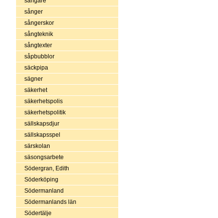
sångare
sånger
sångerskor
sångteknik
sångtexter
såpbubblor
säckpipa
sägner
säkerhet
säkerhetspolis
säkerhetspolitik
sällskapsdjur
sällskapsspel
särskolan
säsongsarbete
Södergran, Edith
Söderköping
Södermanland
Södermanlands län
Södertälje