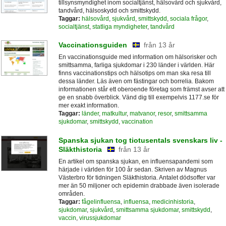
tillsynsmyndighet inom socialtjänst, hälsovård och sjukvård,
tandvård, hälsoskydd och smittskydd.
Taggar:
hälsovård
,
sjukvård
,
smittskydd
,
sociala frågor
,
socialtjänst
,
statliga myndigheter
,
tandvård
Vaccinationsguiden
från 13 år
En vaccinationsguide med information om hälsorisker och
smittsamma, farliga sjukdomar i 230 länder i världen. Här
finns vaccinationstips och hälsotips om man ska resa till
dessa länder. Läs även om fästingar och borrelia. Bakom
informationen står ett oberoende företag som främst avser att
ge en snabb överblick. Vänd dig till exempelvis 1177.se för
mer exakt information.
Taggar:
länder
,
matkultur
,
matvanor
,
resor
,
smittsamma
sjukdomar
,
smittskydd
,
vaccination
Spanska sjukan tog tiotusentals svenskars liv -
Släkthistoria
från 13 år
En artikel om spanska sjukan, en influensapandemi som
härjade i världen för 100 år sedan. Skriven av Magnus
Västerbro för tidningen Släkthistoria. Antalet dödsoffer var
mer än 50 miljoner och epidemin drabbade även isolerade
områden.
Taggar:
fågelinfluensa
,
influensa
,
medicinhistoria
,
sjukdomar
,
sjukvård
,
smittsamma sjukdomar
,
smittskydd
,
vaccin
,
virussjukdomar