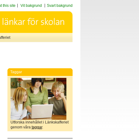
 this site
Vit bakgrund
Svart bakgrund
feriet
Taggar
Utforska innehållet i Länkskafferiet
genom våra
taggar
.