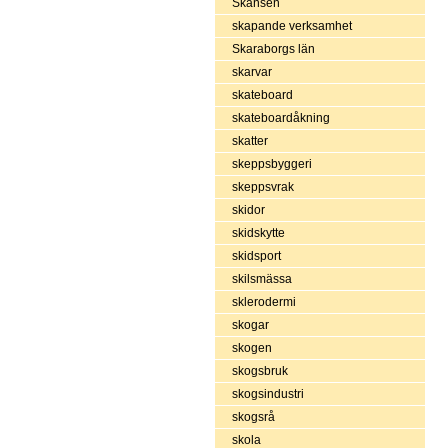
Skansen
skapande verksamhet
Skaraborgs län
skarvar
skateboard
skateboardåkning
skatter
skeppsbyggeri
skeppsvrak
skidor
skidskytte
skidsport
skilsmässa
sklerodermi
skogar
skogen
skogsbruk
skogsindustri
skogsrå
skola