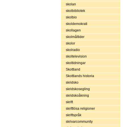
skolan
skolbibliotek
skolbio
skoldemokrati
skollagen
skolmåltider
skolor
skolradio
skoltelevision
skoltidningar
Skottland
Skottlands historia
skridsko
skridskosegling
skridskoåkning
skrift
skriftlösa religioner
skriftspråk
skrivarcommunity