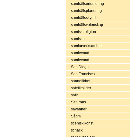
samhällsorientering
samhällsplanering
samhällsskydd
samhällsvetenskap
samisk religion
samiska
samlarverksamhet
samlevnad
samlevnad
San Diego
San Francisco
sannolikhet
satellitbilder
satir
Saturnus
savanner
Sápmi
scenisk konst
schack