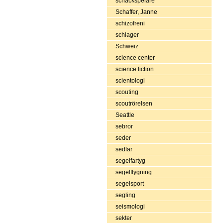
schackspelare
Schaffer, Janne
schizofreni
schlager
Schweiz
science center
science fiction
scientologi
scouting
scoutrörelsen
Seattle
sebror
seder
sedlar
segelfartyg
segelflygning
segelsport
segling
seismologi
sekter