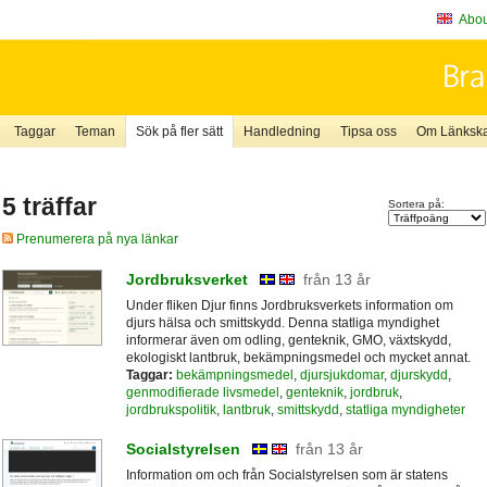
About
Taggar
Teman
Sök på fler sätt
Handledning
Tipsa oss
Om Länkskaf
5 träffar
Sortera på:
Prenumerera på nya länkar
Jordbruksverket
från 13 år
Under fliken Djur finns Jordbruksverkets information om
djurs hälsa och smittskydd. Denna statliga myndighet
informerar även om odling, genteknik, GMO, växtskydd,
ekologiskt lantbruk, bekämpningsmedel och mycket annat.
Taggar:
bekämpningsmedel
,
djursjukdomar
,
djurskydd
,
genmodifierade livsmedel
,
genteknik
,
jordbruk
,
jordbrukspolitik
,
lantbruk
,
smittskydd
,
statliga myndigheter
Socialstyrelsen
från 13 år
Information om och från Socialstyrelsen som är statens