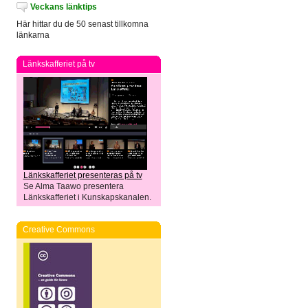
Veckans länktips
Här hittar du de 50 senast tillkomna
länkarna
Länkskafferiet på tv
Länkskafferiet presenteras på tv
Se Alma Taawo presentera
Länkskafferiet i Kunskapskanalen.
Creative Commons