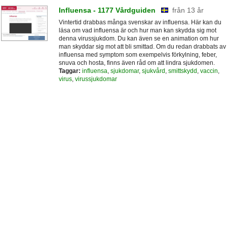
Influensa - 1177 Vårdguiden
från 13 år
Vintertid drabbas många svenskar av influensa. Här kan du
läsa om vad influensa är och hur man kan skydda sig mot
denna virussjukdom. Du kan även se en animation om hur
man skyddar sig mot att bli smittad. Om du redan drabbats av
influensa med symptom som exempelvis förkylning, feber,
snuva och hosta, finns även råd om att lindra sjukdomen.
Taggar:
influensa
,
sjukdomar
,
sjukvård
,
smittskydd
,
vaccin
,
virus
,
virussjukdomar