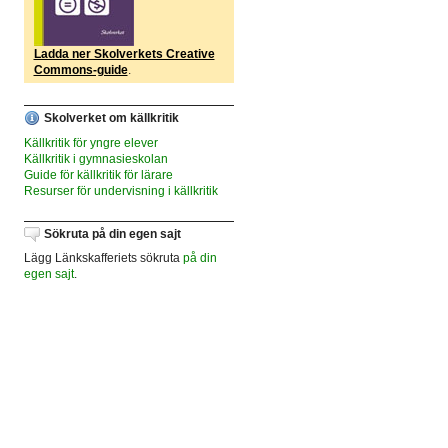
Ladda ner Skolverkets Creative
Commons-guide
.
Skolverket om källkritik
Källkritik för yngre elever
Källkritik i gymnasieskolan
Guide för källkritik för lärare
Resurser för undervisning i källkritik
Sökruta på din egen sajt
Lägg Länkskafferiets sökruta
på din
egen sajt
.