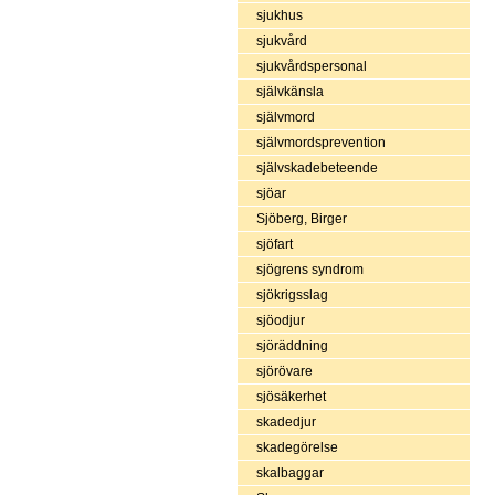
sjukhus
sjukvård
sjukvårdspersonal
självkänsla
självmord
självmordsprevention
självskadebeteende
sjöar
Sjöberg, Birger
sjöfart
sjögrens syndrom
sjökrigsslag
sjöodjur
sjöräddning
sjörövare
sjösäkerhet
skadedjur
skadegörelse
skalbaggar