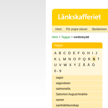
Hem
För yngre elever
Skolämnen
Hem
>
Taggar
>
smittskydd
Taggar
A
B
C
D
E
F
G
H
I
J
K
L
M
N
O
P
Q
R
S
T
U
V
W
X
Y
Z
Å
Ä
Ö
0 - 9
sagor
sagoväsen
salmonella
Salomon August Andrée
samer
samhällskunskap