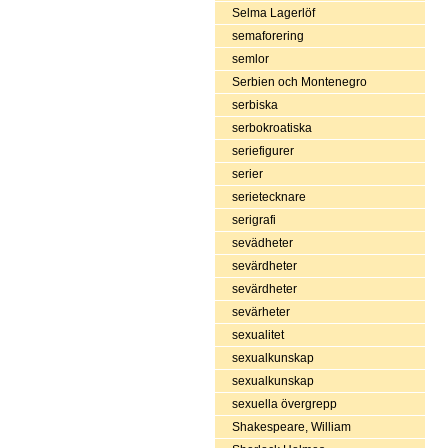
Selma Lagerlöf
semaforering
semlor
Serbien och Montenegro
serbiska
serbokroatiska
seriefigurer
serier
serietecknare
serigrafi
sevädheter
sevärdheter
sevärdheter
sevärheter
sexualitet
sexualkunskap
sexualkunskap
sexuella övergrepp
Shakespeare, William