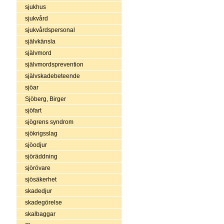
sjukhus
sjukvård
sjukvårdspersonal
självkänsla
självmord
självmordsprevention
självskadebeteende
sjöar
Sjöberg, Birger
sjöfart
sjögrens syndrom
sjökrigsslag
sjöodjur
sjöräddning
sjörövare
sjösäkerhet
skadedjur
skadegörelse
skalbaggar