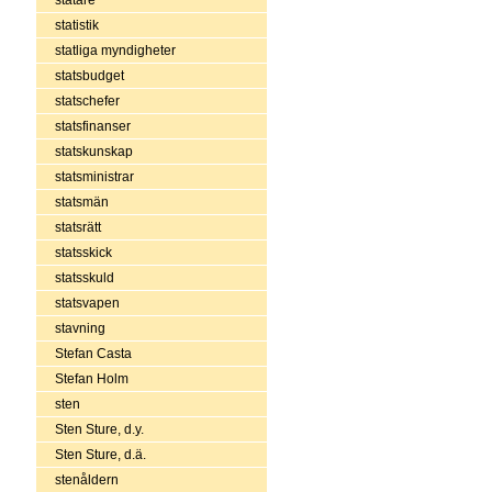
statistik
statliga myndigheter
statsbudget
statschefer
statsfinanser
statskunskap
statsministrar
statsmän
statsrätt
statsskick
statsskuld
statsvapen
stavning
Stefan Casta
Stefan Holm
sten
Sten Sture, d.y.
Sten Sture, d.ä.
stenåldern