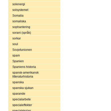
solenergi
solsystemet
Somalia
somaliska
sophantering
sorani (språk)
sorkar
soul
Sovjetunionen
spam
Spanien
Spaniens historia
spansk-amerikansk
litteraturhistoria
spanska
spanska sjukan
sparande
specialarbete
specialeffekter
specialskolan