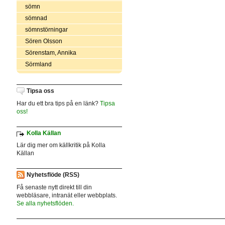
sömn
sömnad
sömnstörningar
Sören Olsson
Sörenstam, Annika
Sörmland
Tipsa oss
Har du ett bra tips på en länk?
Tipsa
oss!
Kolla Källan
Lär dig mer om källkritik på Kolla
Källan
Nyhetsflöde (RSS)
Få senaste nytt direkt till din
webbläsare, intranät eller webbplats.
Se alla nyhetsflöden.