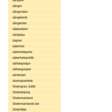
sångare
sånger
sångerskor
sångteknik
sångtexter
såpbubblor
säckpipa
sägner
säkerhet
säkerhetspolis
säkerhetspolitik
sällskapsdjur
sällskapsspel
särskolan
säsongsarbete
Södergran, Edith
Söderköping
Södermanland
Södermanlands län
Södertälje