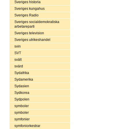
Sveriges historia
Sveriges kungahus
Sveriges Radio
Sveriges socialdemokratiska
arbetareparti
Sveriges television
Sveriges utrikeshandel
svin
SVT
svält
svärd
Sydafrika
Sydamerika
Sydasien
Sydkorea
Sydpolen
symboler
symboler
symfonier
symfoniorkestrar