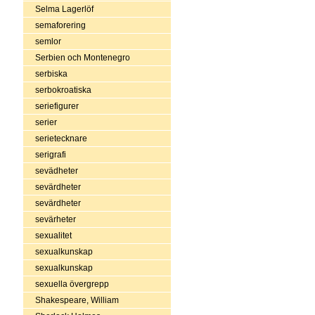
Selma Lagerlöf
semaforering
semlor
Serbien och Montenegro
serbiska
serbokroatiska
seriefigurer
serier
serietecknare
serigrafi
sevädheter
sevärdheter
sevärdheter
sevärheter
sexualitet
sexualkunskap
sexualkunskap
sexuella övergrepp
Shakespeare, William