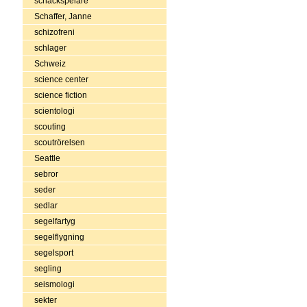
schackspelare
Schaffer, Janne
schizofreni
schlager
Schweiz
science center
science fiction
scientologi
scouting
scoutrörelsen
Seattle
sebror
seder
sedlar
segelfartyg
segelflygning
segelsport
segling
seismologi
sekter