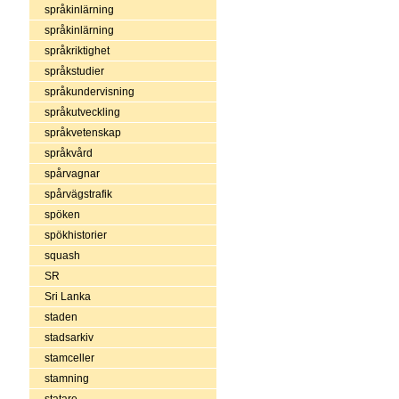
språkinlärning
språkinlärning
språkriktighet
språkstudier
språkundervisning
språkutveckling
språkvetenskap
språkvård
spårvagnar
spårvägstrafik
spöken
spökhistorier
squash
SR
Sri Lanka
staden
stadsarkiv
stamceller
stamning
statare