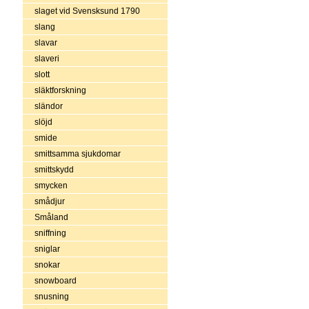
slaget vid Svensksund 1790
slang
slavar
slaveri
slott
släktforskning
sländor
slöjd
smide
smittsamma sjukdomar
smittskydd
smycken
smådjur
Småland
sniffning
sniglar
snokar
snowboard
snusning