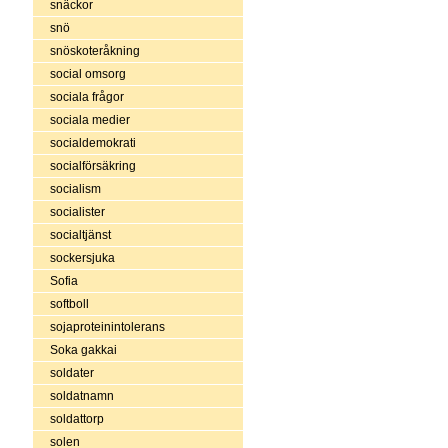
snäckor
snö
snöskoteråkning
social omsorg
sociala frågor
sociala medier
socialdemokrati
socialförsäkring
socialism
socialister
socialtjänst
sockersjuka
Sofia
softboll
sojaproteinintolerans
Soka gakkai
soldater
soldatnamn
soldattorp
solen