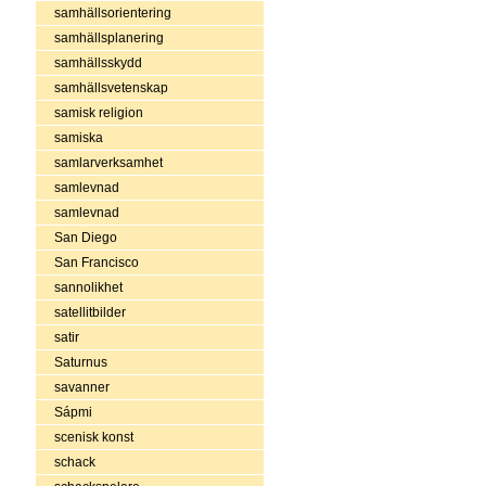
samhällsorientering
samhällsplanering
samhällsskydd
samhällsvetenskap
samisk religion
samiska
samlarverksamhet
samlevnad
samlevnad
San Diego
San Francisco
sannolikhet
satellitbilder
satir
Saturnus
savanner
Sápmi
scenisk konst
schack