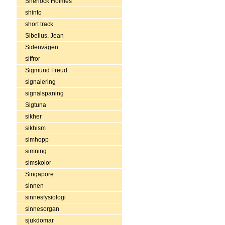
Sherlock Holmes
shinto
short track
Sibelius, Jean
Sidenvägen
siffror
Sigmund Freud
signalering
signalspaning
Sigtuna
sikher
sikhism
simhopp
simning
simskolor
Singapore
sinnen
sinnesfysiologi
sinnesorgan
sjukdomar