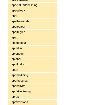
specialundervisning
speedway
spel
spelberoende
speleologi
spelregler
spex
spindeldjur
spindlar
spionage
spioner
spiritualism
sport
sportdykning
sportresultat
sportskytte
sprïåkinlärning
språk
språkhistoria