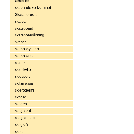
Skansen
skapande verksamhet
Skaraborgs län
skarvar
skateboard
skateboardåkning
skatter
skeppsbyggeri
skeppsvrak
skidor
skidskytte
skidsport
skilsmässa
sklerodermi
skogar
skogen
skogsbruk
skogsindustri
skogsrå
skola