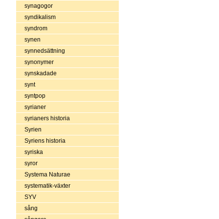
synagogor
syndikalism
syndrom
synen
synnedsättning
synonymer
synskadade
synt
syntpop
syrianer
syrianers historia
Syrien
Syriens historia
syriska
syror
Systema Naturae
systematik-växter
SYV
sång