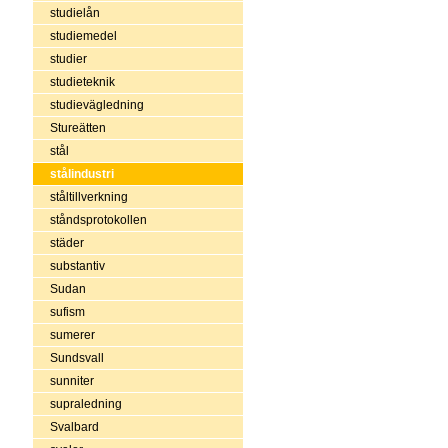
studielån
studiemedel
studier
studieteknik
studievägledning
Stureätten
stål
stålindustri
ståltillverkning
ståndsprotokollen
städer
substantiv
Sudan
sufism
sumerer
Sundsvall
sunniter
supraledning
Svalbard