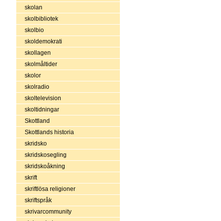
skolan
skolbibliotek
skolbio
skoldemokrati
skollagen
skolmåltider
skolor
skolradio
skoltelevision
skoltidningar
Skottland
Skottlands historia
skridsko
skridskosegling
skridskoåkning
skrift
skriftlösa religioner
skriftspråk
skrivarcommunity