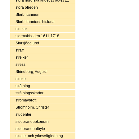
stora nordiska kriget 1700-1721
stora ofreden
Storbritannien
Storbritanniens historia
storkar
stormaktstiden 1611-1718
Storsjöodjuret
straff
strejker
stress
Strindberg, August
stroke
strålning
strålningsskador
strömavbrott
Strömholm, Christer
studenter
studerandeekonomi
studerandeutbyte
studie- och yrkesvägledning