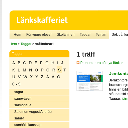
Hem
För yngre elever
Skolämnen
Taggar
Teman
Sök på fler
Hem
>
Taggar
>
stålindustri
1 träff
Taggar
A
B
C
D
E
F
G
H
I
J
Prenumerera på nya länkar
K
L
M
N
O
P
Q
R
S
T
Jernkonto
U
V
W
X
Y
Z
Å
Ä
Ö
Jernkontoret
0 - 9
branschorga
finns en bi
sagor
stålindustri
Taggar:
jär
sagoväsen
salmonella
Salomon August Andrée
samer
samhällskunskap