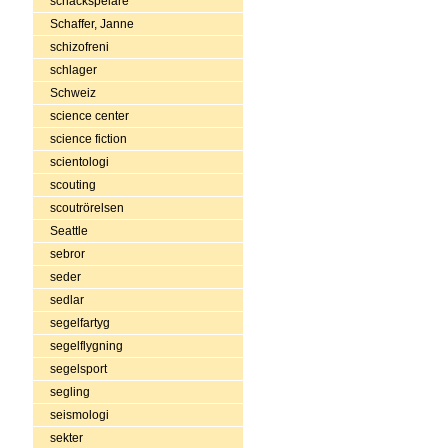
schackspelare
Schaffer, Janne
schizofreni
schlager
Schweiz
science center
science fiction
scientologi
scouting
scoutrörelsen
Seattle
sebror
seder
sedlar
segelfartyg
segelflygning
segelsport
segling
seismologi
sekter