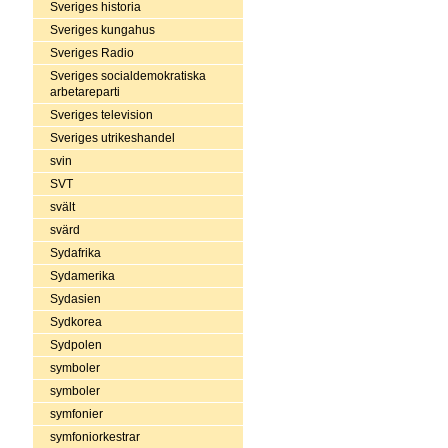
Sveriges historia
Sveriges kungahus
Sveriges Radio
Sveriges socialdemokratiska
arbetareparti
Sveriges television
Sveriges utrikeshandel
svin
SVT
svält
svärd
Sydafrika
Sydamerika
Sydasien
Sydkorea
Sydpolen
symboler
symboler
symfonier
symfoniorkestrar