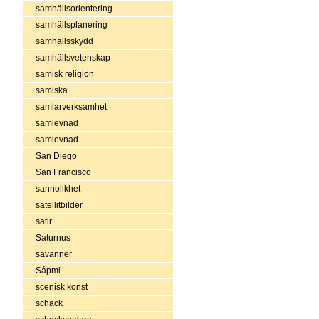
samhällsorientering
samhällsplanering
samhällsskydd
samhällsvetenskap
samisk religion
samiska
samlarverksamhet
samlevnad
samlevnad
San Diego
San Francisco
sannolikhet
satellitbilder
satir
Saturnus
savanner
Sápmi
scenisk konst
schack