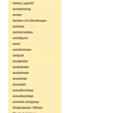
Selma Lagerlöf
semaforering
semlor
Serbien och Montenegro
serbiska
serbokroatiska
seriefigurer
serier
serietecknare
serigrafi
sevädheter
sevärdheter
sevärdheter
sevärheter
sexualitet
sexualkunskap
sexualkunskap
sexuella övergrepp
Shakespeare, William