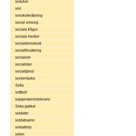
snäckor
snö
snöskoteråkning
social omsorg
sociala frågor
sociala medier
socialdemokrati
socialförsäkring
socialism
socialister
socialtjänst
sockersjuka
Sofia
softboll
sojaproteinintolerans
Soka gakkai
soldater
soldatnamn
soldattorp
solen