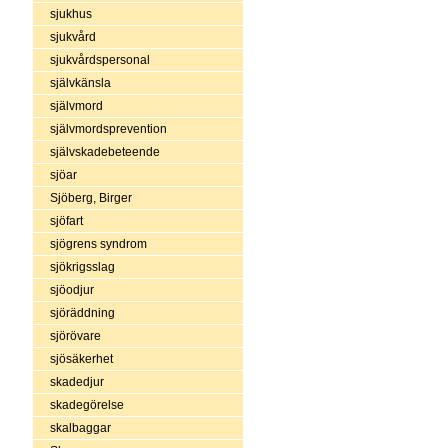
sjukhus
sjukvård
sjukvårdspersonal
självkänsla
självmord
självmordsprevention
självskadebeteende
sjöar
Sjöberg, Birger
sjöfart
sjögrens syndrom
sjökrigsslag
sjöodjur
sjöräddning
sjörövare
sjösäkerhet
skadedjur
skadegörelse
skalbaggar