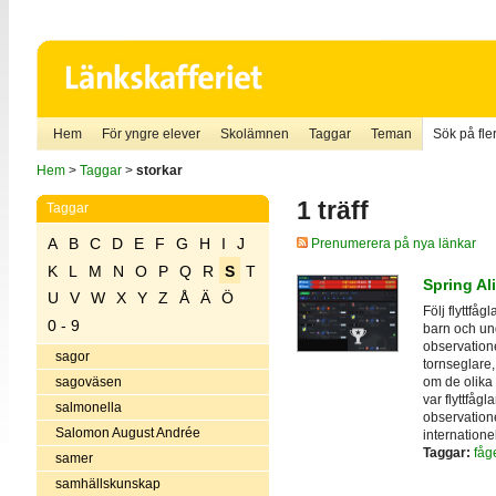
Hem
För yngre elever
Skolämnen
Taggar
Teman
Sök på fler
Hem
>
Taggar
>
storkar
1 träff
Taggar
A
B
C
D
E
F
G
H
I
J
Prenumerera på nya länkar
K
L
M
N
O
P
Q
R
S
T
Spring Al
U
V
W
X
Y
Z
Å
Ä
Ö
Följ flyttf
0 - 9
barn och un
observatione
sagor
tornseglare,
om de olika
sagoväsen
var flyttfåg
salmonella
observatione
Salomon August Andrée
internationel
Taggar:
fåg
samer
samhällskunskap