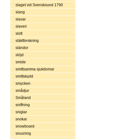
slaget vid Svensksund 1790
slang
slavar
slaveri
slott
släktforskning
sländor
slöjd
smide
smittsamma sjukdomar
smittskydd
smycken
smådjur
Småland
sniffning
sniglar
snokar
snowboard
snusning