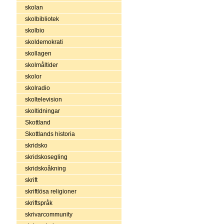
skolan
skolbibliotek
skolbio
skoldemokrati
skollagen
skolmåltider
skolor
skolradio
skoltelevision
skoltidningar
Skottland
Skottlands historia
skridsko
skridskosegling
skridskoåkning
skrift
skriftlösa religioner
skriftspråk
skrivarcommunity