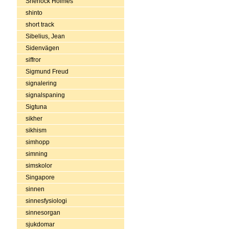
Sherlock Holmes
shinto
short track
Sibelius, Jean
Sidenvägen
siffror
Sigmund Freud
signalering
signalspaning
Sigtuna
sikher
sikhism
simhopp
simning
simskolor
Singapore
sinnen
sinnesfysiologi
sinnesorgan
sjukdomar