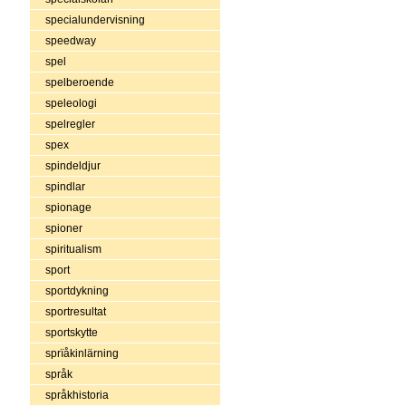
specialundervisning
speedway
spel
spelberoende
speleologi
spelregler
spex
spindeldjur
spindlar
spionage
spioner
spiritualism
sport
sportdykning
sportresultat
sportskytte
sprïåkinlärning
språk
språkhistoria