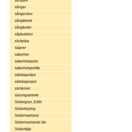
sångare
sånger
sångerskor
sångteknik
sångtexter
såpbubblor
säckpipa
sägner
säkerhet
säkerhetspolis
säkerhetspolitik
sällskapsdjur
sällskapsspel
särskolan
säsongsarbete
Södergran, Edith
Söderköping
Södermanland
Södermanlands län
Södertälje