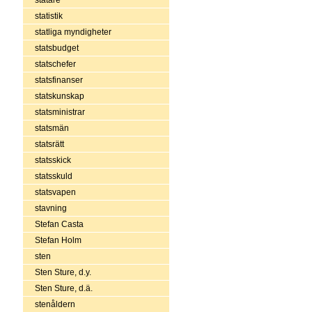
statistik
statliga myndigheter
statsbudget
statschefer
statsfinanser
statskunskap
statsministrar
statsmän
statsrätt
statsskick
statsskuld
statsvapen
stavning
Stefan Casta
Stefan Holm
sten
Sten Sture, d.y.
Sten Sture, d.ä.
stenåldern