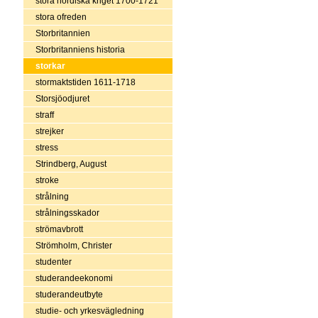
stora nordiska kriget 1700-1721
stora ofreden
Storbritannien
Storbritanniens historia
storkar
stormaktstiden 1611-1718
Storsjöodjuret
straff
strejker
stress
Strindberg, August
stroke
strålning
strålningsskador
strömavbrott
Strömholm, Christer
studenter
studerandeekonomi
studerandeutbyte
studie- och yrkesvägledning