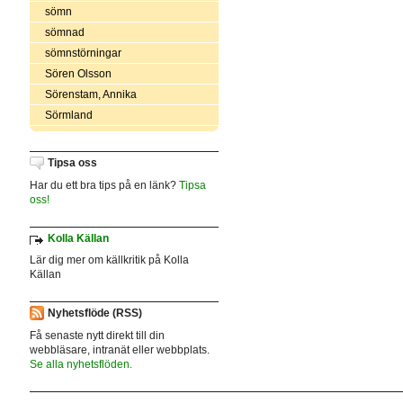
sömn
sömnad
sömnstörningar
Sören Olsson
Sörenstam, Annika
Sörmland
Tipsa oss
Har du ett bra tips på en länk?
Tipsa
oss!
Kolla Källan
Lär dig mer om källkritik på Kolla
Källan
Nyhetsflöde (RSS)
Få senaste nytt direkt till din
webbläsare, intranät eller webbplats.
Se alla nyhetsflöden.