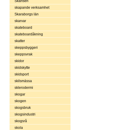
Skansen
skapande verksamhet
Skaraborgs län
skarvar
skateboard
skateboardåkning
skatter
skeppsbyggeri
skeppsvrak
skidor
skidskytte
skidsport
skilsmässa
sklerodermi
skogar
skogen
skogsbruk
skogsindustri
skogsrå
skola