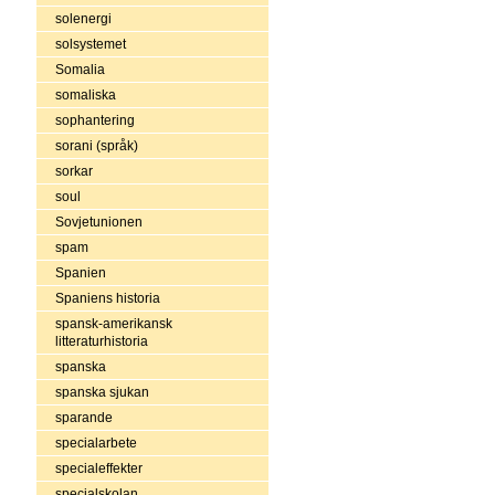
solenergi
solsystemet
Somalia
somaliska
sophantering
sorani (språk)
sorkar
soul
Sovjetunionen
spam
Spanien
Spaniens historia
spansk-amerikansk
litteraturhistoria
spanska
spanska sjukan
sparande
specialarbete
specialeffekter
specialskolan