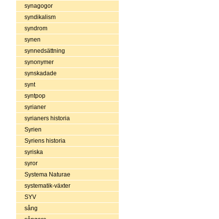
synagogor
syndikalism
syndrom
synen
synnedsättning
synonymer
synskadade
synt
syntpop
syrianer
syrianers historia
Syrien
Syriens historia
syriska
syror
Systema Naturae
systematik-växter
SYV
sång