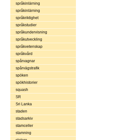
språkinlärning
språkinlärning
språkriktighet
språkstudier
språkundervisning
språkutveckling
språkvetenskap
språkvård
spårvagnar
spårvägstrafik
spöken
spökhistorier
squash
SR
Sri Lanka
staden
stadsarkiv
stamceller
stamning
statare