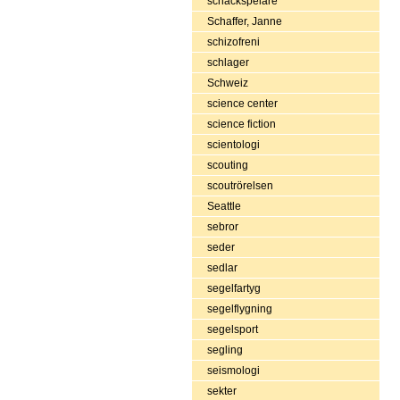
schackspelare
Schaffer, Janne
schizofreni
schlager
Schweiz
science center
science fiction
scientologi
scouting
scoutrörelsen
Seattle
sebror
seder
sedlar
segelfartyg
segelflygning
segelsport
segling
seismologi
sekter