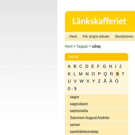
Hem
För yngre elever
Skolämnen
Hem
>
Taggar
>
sång
Taggar
A
B
C
D
E
F
G
H
I
J
K
L
M
N
O
P
Q
R
S
T
U
V
W
X
Y
Z
Å
Ä
Ö
0 - 9
sagor
sagoväsen
salmonella
Salomon August Andrée
samer
samhällskunskap