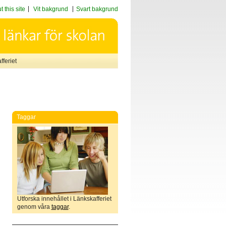
 this site
Vit bakgrund
Svart bakgrund
feriet
Taggar
Utforska innehållet i Länkskafferiet
genom våra
taggar
.