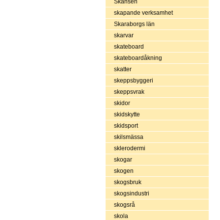
Skansen
skapande verksamhet
Skaraborgs län
skarvar
skateboard
skateboardåkning
skatter
skeppsbyggeri
skeppsvrak
skidor
skidskytte
skidsport
skilsmässa
sklerodermi
skogar
skogen
skogsbruk
skogsindustri
skogsrå
skola