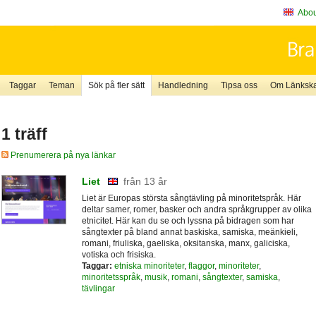
About
Taggar
Teman
Sök på fler sätt
Handledning
Tipsa oss
Om Länkskaf
1 träff
Prenumerera på nya länkar
Liet
från 13 år
Liet är Europas största sångtävling på minoritetspråk. Här
deltar samer, romer, basker och andra språkgrupper av olika
etnicitet. Här kan du se och lyssna på bidragen som har
sångtexter på bland annat baskiska, samiska, meänkieli,
romani, friuliska, gaeliska, oksitanska, manx, galiciska,
votiska och frisiska.
Taggar:
etniska minoriteter
,
flaggor
,
minoriteter
,
minoritetsspråk
,
musik
,
romani
,
sångtexter
,
samiska
,
tävlingar