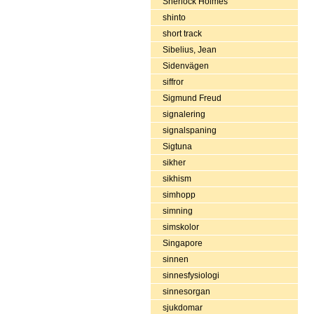
Sherlock Holmes
shinto
short track
Sibelius, Jean
Sidenvägen
siffror
Sigmund Freud
signalering
signalspaning
Sigtuna
sikher
sikhism
simhopp
simning
simskolor
Singapore
sinnen
sinnesfysiologi
sinnesorgan
sjukdomar