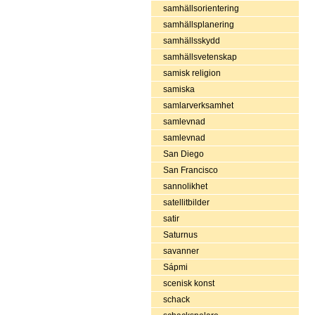
samhällsorientering
samhällsplanering
samhällsskydd
samhällsvetenskap
samisk religion
samiska
samlarverksamhet
samlevnad
samlevnad
San Diego
San Francisco
sannolikhet
satellitbilder
satir
Saturnus
savanner
Sápmi
scenisk konst
schack