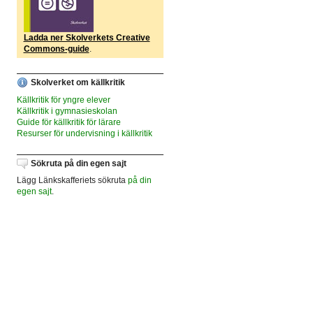
Ladda ner Skolverkets Creative
Commons-guide
.
Skolverket om källkritik
Källkritik för yngre elever
Källkritik i gymnasieskolan
Guide för källkritik för lärare
Resurser för undervisning i källkritik
Sökruta på din egen sajt
Lägg Länkskafferiets sökruta
på din
egen sajt
.