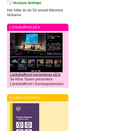
Veckans länktips
Här hittar du de 50 senast tillkomna
länkarna
Länkskafferiet på tv
Länkskafferiet presenteras på tv
Se Alma Taawo presentera
Länkskafferiet i Kunskapskanalen.
Creative Commons