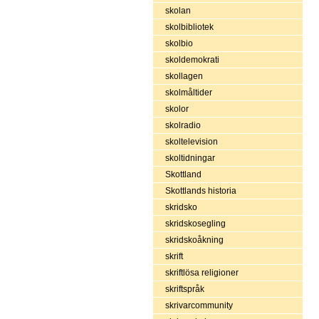
skolan
skolbibliotek
skolbio
skoldemokrati
skollagen
skolmåltider
skolor
skolradio
skoltelevision
skoltidningar
Skottland
Skottlands historia
skridsko
skridskosegling
skridskoåkning
skrift
skriftlösa religioner
skriftspråk
skrivarcommunity