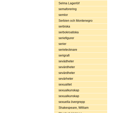
Selma Lagerlöf
semaforering
semlor
Serbien och Montenegro
serbiska
serbokroatiska
seriefigurer
serier
serietecknare
serigrafi
sevädheter
sevärdheter
sevärdheter
sevärheter
sexualitet
sexualkunskap
sexualkunskap
sexuella övergrepp
Shakespeare, William