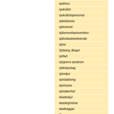
sjukhus
sjukvård
sjukvårdspersonal
självkänsla
självmord
självmordsprevention
självskadebeteende
sjöar
Sjöberg, Birger
sjöfart
sjögrens syndrom
sjökrigsslag
sjöodjur
sjöräddning
sjörövare
sjösäkerhet
skadedjur
skadegörelse
skalbaggar