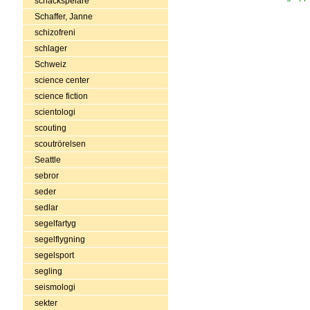
schackspelare
Schaffer, Janne
schizofreni
schlager
Schweiz
science center
science fiction
scientologi
scouting
scoutrörelsen
Seattle
sebror
seder
sedlar
segelfartyg
segelflygning
segelsport
segling
seismologi
sekter