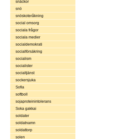
snäckor
snö
snöskoteråkning
social omsorg
sociala frågor
sociala medier
socialdemokrati
socialförsäkring
socialism
socialister
socialtjänst
sockersjuka
Sofia
softboll
sojaproteinintolerans
Soka gakkai
soldater
soldatnamn
soldattorp
solen