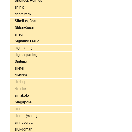
Sherlock Holmes
shinto
short track
Sibelius, Jean
Sidenvägen
siffror
Sigmund Freud
signalering
signalspaning
Sigtuna
sikher
sikhism
simhopp
simning
simskolor
Singapore
sinnen
sinnesfysiologi
sinnesorgan
sjukdomar