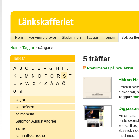
Hem
För yngre elever
Skolämnen
Taggar
Teman
Sök på fler
Hem
>
Taggar
>
sångare
5 träffar
Taggar
A
B
C
D
E
F
G
H
I
J
Prenumerera på nya länkar
K
L
M
N
O
P
Q
R
S
T
Håkan He
U
V
W
X
Y
Z
Å
Ä
Ö
Officiell he
0 - 9
diskografi, b
Taggar:
mus
sagor
sagoväsen
Digjazz.s
salmonella
En omfattand
både svensk 
Salomon August Andrée
konserttips,
samer
klassiska sk
samhällskunskap
med mera.