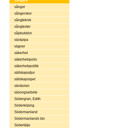
sångare
sånger
sångerskor
sångteknik
sångtexter
såpbubblor
säckpipa
sägner
säkerhet
säkerhetspolis
säkerhetspolitik
sällskapsdjur
sällskapsspel
särskolan
säsongsarbete
Södergran, Edith
Söderköping
Södermanland
Södermanlands län
Södertälje