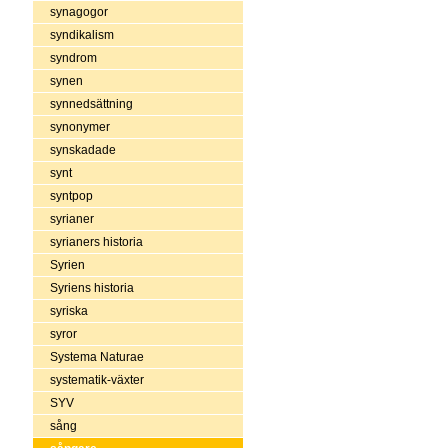
synagogor
syndikalism
syndrom
synen
synnedsättning
synonymer
synskadade
synt
syntpop
syrianer
syrianers historia
Syrien
Syriens historia
syriska
syror
Systema Naturae
systematik-växter
SYV
sång