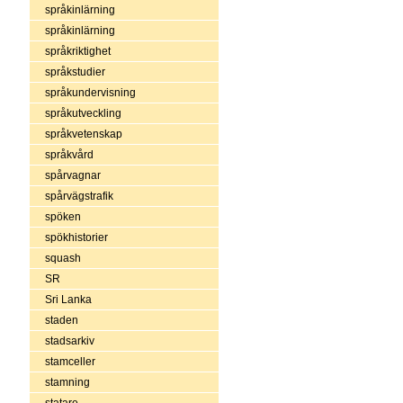
språkinlärning
språkinlärning
språkriktighet
språkstudier
språkundervisning
språkutveckling
språkvetenskap
språkvård
spårvagnar
spårvägstrafik
spöken
spökhistorier
squash
SR
Sri Lanka
staden
stadsarkiv
stamceller
stamning
statare