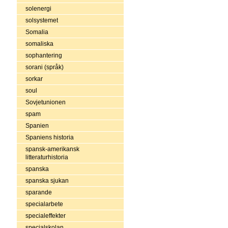
solenergi
solsystemet
Somalia
somaliska
sophantering
sorani (språk)
sorkar
soul
Sovjetunionen
spam
Spanien
Spaniens historia
spansk-amerikansk
litteraturhistoria
spanska
spanska sjukan
sparande
specialarbete
specialeffekter
specialskolan