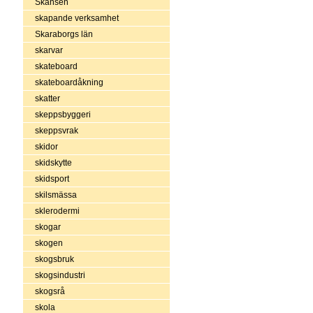
Skansen
skapande verksamhet
Skaraborgs län
skarvar
skateboard
skateboardåkning
skatter
skeppsbyggeri
skeppsvrak
skidor
skidskytte
skidsport
skilsmässa
sklerodermi
skogar
skogen
skogsbruk
skogsindustri
skogsrå
skola