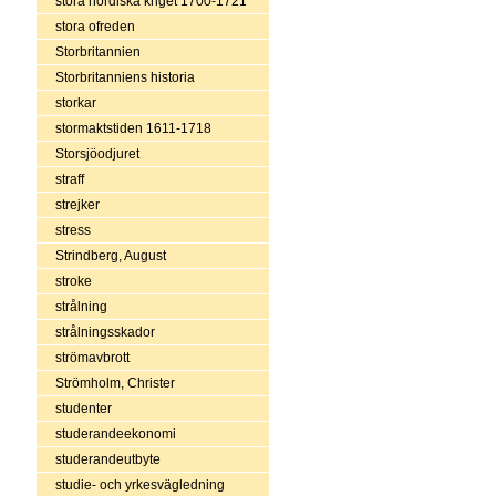
stora nordiska kriget 1700-1721
stora ofreden
Storbritannien
Storbritanniens historia
storkar
stormaktstiden 1611-1718
Storsjöodjuret
straff
strejker
stress
Strindberg, August
stroke
strålning
strålningsskador
strömavbrott
Strömholm, Christer
studenter
studerandeekonomi
studerandeutbyte
studie- och yrkesvägledning