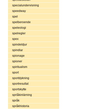
specialundervisning
speedway
spel
spelberoende
speleologi
spelregler
spex
spindeldjur
spindlar
spionage
spioner
spiritualism
sport
sportdykning
sportresultat
sportskytte
sprïåkinlärning
språk
språkhistoria