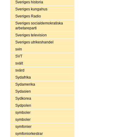
Sveriges historia
Sveriges kungahus
Sveriges Radio
Sveriges socialdemokratiska
arbetareparti
Sveriges television
Sveriges utrikeshandel
svin
SVT
svält
svärd
Sydafrika
Sydamerika
Sydasien
Sydkorea
Sydpolen
symboler
symboler
symfonier
symfoniorkestrar