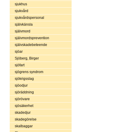
sjukhus
sjukvård
sjukvårdspersonal
självkänsla
självmord
självmordsprevention
självskadebeteende
sjöar
Sjöberg, Birger
sjöfart
sjögrens syndrom
sjökrigsslag
sjöodjur
sjöräddning
sjörövare
sjösäkerhet
skadedjur
skadegörelse
skalbaggar