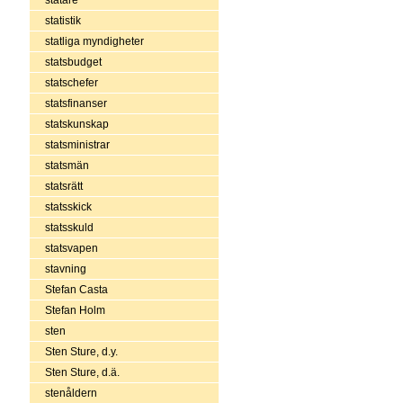
statistik
statliga myndigheter
statsbudget
statschefer
statsfinanser
statskunskap
statsministrar
statsmän
statsrätt
statsskick
statsskuld
statsvapen
stavning
Stefan Casta
Stefan Holm
sten
Sten Sture, d.y.
Sten Sture, d.ä.
stenåldern