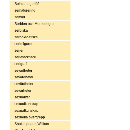
Selma Lagerlöf
semaforering
semlor
Serbien och Montenegro
serbiska
serbokroatiska
seriefigurer
serier
serietecknare
serigrafi
sevädheter
sevärdheter
sevärdheter
sevärheter
sexualitet
sexualkunskap
sexualkunskap
sexuella övergrepp
Shakespeare, William