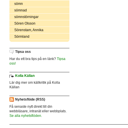
sömn
sömnad
sömnstörningar
Sören Olsson
Sörenstam, Annika
Sörmland
Tipsa oss
Har du ett bra tips på en länk?
Tipsa
oss!
Kolla Källan
Lär dig mer om källkritik på Kolla
Källan
Nyhetsflöde (RSS)
Få senaste nytt direkt till din
webbläsare, intranät eller webbplats.
Se alla nyhetsflöden.