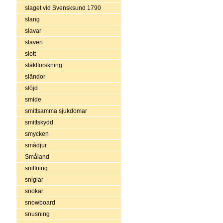
slaget vid Svensksund 1790
slang
slavar
slaveri
slott
släktforskning
sländor
slöjd
smide
smittsamma sjukdomar
smittskydd
smycken
smådjur
Småland
sniffning
sniglar
snokar
snowboard
snusning