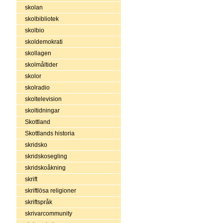
skolan
skolbibliotek
skolbio
skoldemokrati
skollagen
skolmåltider
skolor
skolradio
skoltelevision
skoltidningar
Skottland
Skottlands historia
skridsko
skridskosegling
skridskoåkning
skrift
skriftlösa religioner
skriftspråk
skrivarcommunity