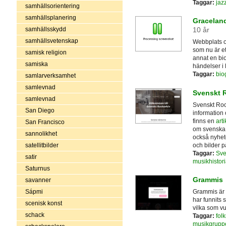
Taggar:
jaz
samhällsorientering
samhällsplanering
Graceland
samhällsskydd
10 år
samhällsvetenskap
Webbplats o
som nu är e
samisk religion
annat en biog
samiska
händelser i E
Taggar:
biog
samlarverksamhet
samlevnad
Svenskt 
samlevnad
Svenskt Rock
San Diego
information
finns en
art
San Francisco
om svenska o
sannolikhet
också nyhet
och bilder 
satellitbilder
Taggar:
Sve
satir
musikhistori
Saturnus
Grammis
savanner
Sápmi
Grammis är 
har funnits
scenisk konst
vilka som vu
schack
Taggar:
fol
musikgrupp