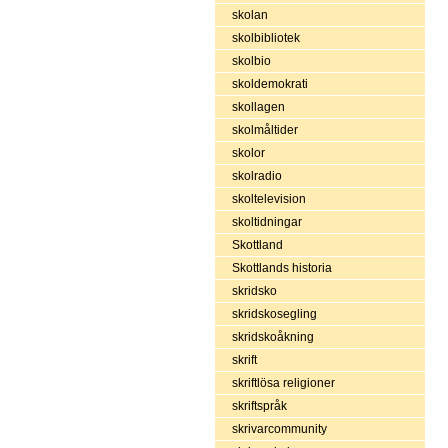
skolan
skolbibliotek
skolbio
skoldemokrati
skollagen
skolmåltider
skolor
skolradio
skoltelevision
skoltidningar
Skottland
Skottlands historia
skridsko
skridskosegling
skridskoåkning
skrift
skriftlösa religioner
skriftspråk
skrivarcommunity