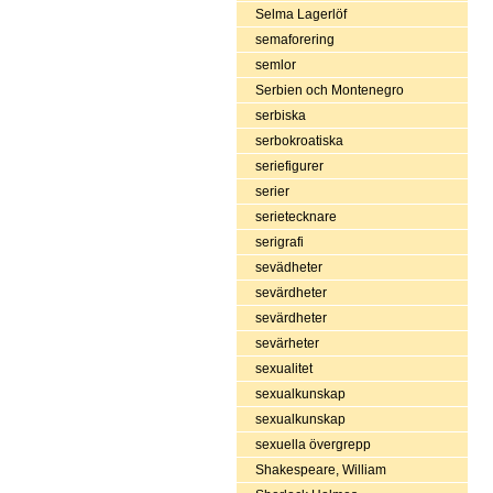
Selma Lagerlöf
semaforering
semlor
Serbien och Montenegro
serbiska
serbokroatiska
seriefigurer
serier
serietecknare
serigrafi
sevädheter
sevärdheter
sevärdheter
sevärheter
sexualitet
sexualkunskap
sexualkunskap
sexuella övergrepp
Shakespeare, William