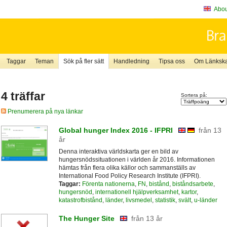
About
Taggar
Teman
Sök på fler sätt
Handledning
Tipsa oss
Om Länkskaf
4 träffar
Sortera på:
Prenumerera på nya länkar
Global hunger Index 2016 - IFPRI
från 13
år
Denna interaktiva världskarta ger en bild av
hungersnödssituationen i världen år 2016. Informationen
hämtas från flera olika källor och sammanställs av
International Food Policy Research Institute (IFPRI).
Taggar:
Förenta nationerna
,
FN
,
bistånd
,
biståndsarbete
,
hungersnöd
,
internationell hjälpverksamhet
,
kartor
,
katastrofbistånd
,
länder
,
livsmedel
,
statistik
,
svält
,
u-länder
The Hunger Site
från 13 år