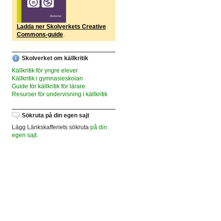
Ladda ner Skolverkets Creative
Commons-guide
.
Skolverket om källkritik
Källkritik för yngre elever
Källkritik i gymnasieskolan
Guide för källkritik för lärare
Resurser för undervisning i källkritik
Sökruta på din egen sajt
Lägg Länkskafferiets sökruta
på din
egen sajt
.