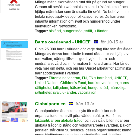
Många människor världen runt dör på grund av hunger.
Genom att besöka webbplatsen kan du "skänka mat" och
hjälpa människor som är utsatta för svält. Du behöver inte
betala något själv, det gör olika sponsorer. Du kan även
inhämta information om svält och hungersnöd under
menyrubriken News&Info.
Taggar:
bistånd
,
hungersnöd
,
svält
,
u-länder
Barns överlevnad - UNICEF
för 10-15 år
Cirka 25 000 barn i världen dör varje dag före fem års ålder.
Många av dessa barn skulle kunnat räddats med hjälp av
rent vatten, näringstillskott, god hygien, barn- och
mödrahälsovård och information till föräldrarna. Här får du
veta mer om detta, och om hur Unicef arbetar för att minska
barnadödligheten i världen.
Taggar:
Förenta nationerna
,
FN
,
FN:s barnfond
,
UNICEF
,
United Nations Children's Fund
,
barnkonventionen
,
barns
rättigheter
,
fattigdom
,
hälsovård
,
hungersnöd
,
mänskliga
rättigheter
,
svält
,
u-länder
,
vaccination
Globalportalen
från 13 år
Globalportalen är en kontaktyta för människor och
organisationer som vill göra världen bättre. Här finns
faktaartiklar om globala frågor
och tips på utbildningar om
globala frågor, bistånd och volontärarbete i världen. Bakom
portalen står cirka 50 svenska ideella organisationer, bland
annat biståndsorganisationer, studieförbund, kyrkliga