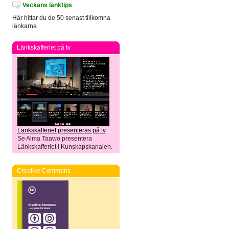
Veckans länktips
Här hittar du de 50 senast tillkomna
länkarna
Länkskafferiet på tv
Länkskafferiet presenteras på tv
Se Alma Taawo presentera
Länkskafferiet i Kunskapskanalen.
Creative Commons