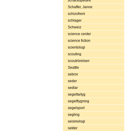
schackspelare
Schaffer, Janne
schizofreni
schlager
Schweiz
science center
science fiction
scientologi
scouting
scoutrörelsen
Seattle
sebror
seder
sedlar
segelfartyg
segelflygning
segelsport
segling
seismologi
sekter