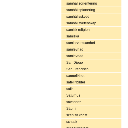
samhällsorientering
samhällsplanering
samhällsskydd
samhällsvetenskap
samisk religion
samiska
samlarverksamhet
samlevnad
samlevnad
San Diego
San Francisco
sannolikhet
satellitbilder
satir
Saturnus
savanner
Sápmi
scenisk konst
schack