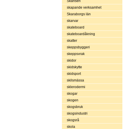
Skansen
skapande verksamhet
Skaraborgs län
skarvar
skateboard
skateboardåkning
skatter
skeppsbyggeri
skeppsvrak
skidor
skidskytte
skidsport
skilsmässa
sklerodermi
skogar
skogen
skogsbruk
skogsindustri
skogsrå
skola