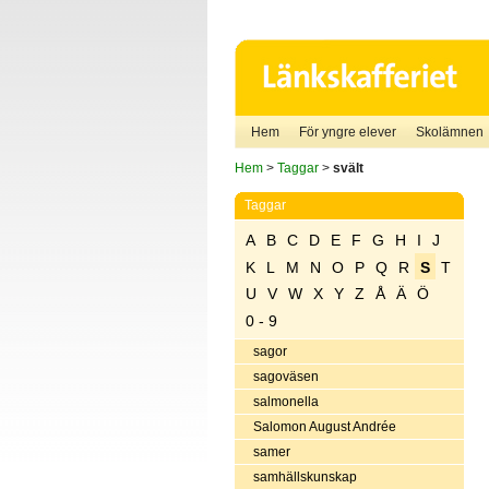
Hem
För yngre elever
Skolämnen
Hem
>
Taggar
>
svält
Taggar
A
B
C
D
E
F
G
H
I
J
K
L
M
N
O
P
Q
R
S
T
U
V
W
X
Y
Z
Å
Ä
Ö
0 - 9
sagor
sagoväsen
salmonella
Salomon August Andrée
samer
samhällskunskap