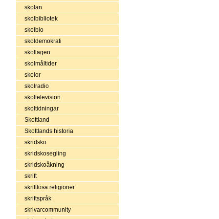
skolan
skolbibliotek
skolbio
skoldemokrati
skollagen
skolmåltider
skolor
skolradio
skoltelevision
skoltidningar
Skottland
Skottlands historia
skridsko
skridskosegling
skridskoåkning
skrift
skriftlösa religioner
skriftspråk
skrivarcommunity