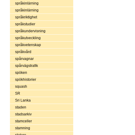
språkinlärning
språkinlärning
språkriktighet
språkstudier
språkundervisning
språkutveckling
språkvetenskap
språkvård
spårvagnar
spårvägstrafik
spöken
spökhistorier
squash
SR
Sri Lanka
staden
stadsarkiv
stamceller
stamning
statare