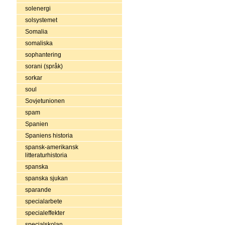
solenergi
solsystemet
Somalia
somaliska
sophantering
sorani (språk)
sorkar
soul
Sovjetunionen
spam
Spanien
Spaniens historia
spansk-amerikansk
litteraturhistoria
spanska
spanska sjukan
sparande
specialarbete
specialeffekter
specialskolan