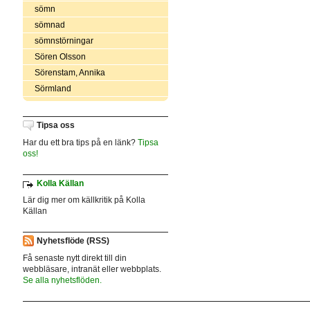
sömn
sömnad
sömnstörningar
Sören Olsson
Sörenstam, Annika
Sörmland
Tipsa oss
Har du ett bra tips på en länk?
Tipsa
oss!
Kolla Källan
Lär dig mer om källkritik på Kolla
Källan
Nyhetsflöde (RSS)
Få senaste nytt direkt till din
webbläsare, intranät eller webbplats.
Se alla nyhetsflöden.