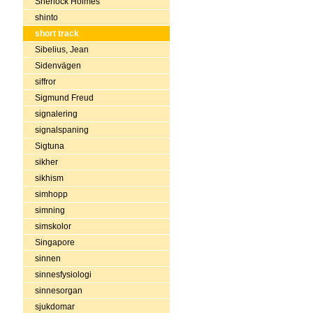
Sherlock Holmes
shinto
short track
Sibelius, Jean
Sidenvägen
siffror
Sigmund Freud
signalering
signalspaning
Sigtuna
sikher
sikhism
simhopp
simning
simskolor
Singapore
sinnen
sinnesfysiologi
sinnesorgan
sjukdomar