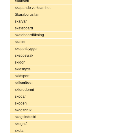
Skansen
skapande verksamhet
Skaraborgs län
skarvar
skateboard
skateboardåkning
skatter
skeppsbyggeri
skeppsvrak
skidor
skidskytte
skidsport
skilsmässa
sklerodermi
skogar
skogen
skogsbruk
skogsindustri
skogsrå
skola