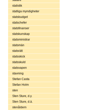
statistik
statliga myndigheter
statsbudget
statschefer
statsfinanser
statskunskap
statsministrar
statsmän
statsrätt
statsskick
statsskuld
statsvapen
stavning
Stefan Casta
Stefan Holm
sten
Sten Sture, d.y.
Sten Sture, d.ä.
stenåldern