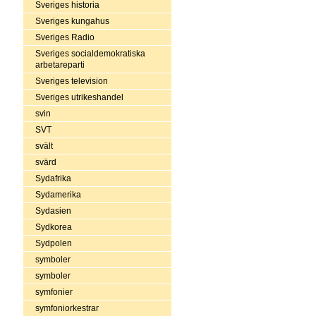
Sveriges historia
Sveriges kungahus
Sveriges Radio
Sveriges socialdemokratiska
arbetareparti
Sveriges television
Sveriges utrikeshandel
svin
SVT
svält
svärd
Sydafrika
Sydamerika
Sydasien
Sydkorea
Sydpolen
symboler
symboler
symfonier
symfoniorkestrar