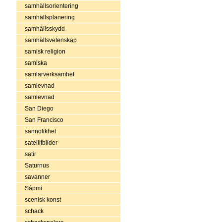
samhällsorientering
samhällsplanering
samhällsskydd
samhällsvetenskap
samisk religion
samiska
samlarverksamhet
samlevnad
samlevnad
San Diego
San Francisco
sannolikhet
satellitbilder
satir
Saturnus
savanner
Sápmi
scenisk konst
schack