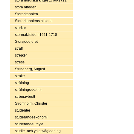
stora nordiska kriget 1700-1721
stora ofreden
Storbritannien
Storbritanniens historia
storkar
stormaktstiden 1611-1718
Storsjöodjuret
straff
strejker
stress
Strindberg, August
stroke
strålning
strålningsskador
strömavbrott
Strömholm, Christer
studenter
studerandeekonomi
studerandeutbyte
studie- och yrkesvägledning