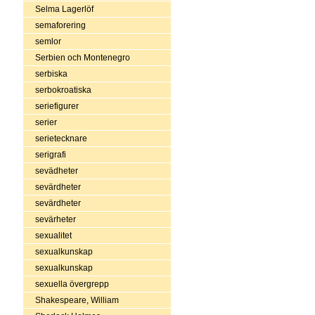
Selma Lagerlöf
semaforering
semlor
Serbien och Montenegro
serbiska
serbokroatiska
seriefigurer
serier
serietecknare
serigrafi
sevädheter
sevärdheter
sevärdheter
sevärheter
sexualitet
sexualkunskap
sexualkunskap
sexuella övergrepp
Shakespeare, William