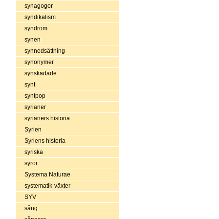
synagogor
syndikalism
syndrom
synen
synnedsättning
synonymer
synskadade
synt
syntpop
syrianer
syrianers historia
Syrien
Syriens historia
syriska
syror
Systema Naturae
systematik-växter
SYV
sång