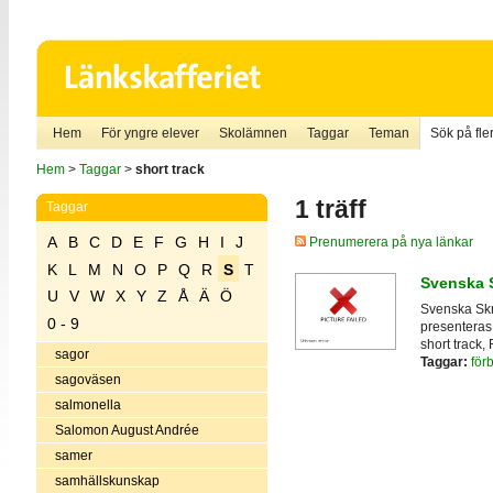
Hem
För yngre elever
Skolämnen
Taggar
Teman
Sök på fler
Hem
>
Taggar
>
short track
1 träff
Taggar
A
B
C
D
E
F
G
H
I
J
Prenumerera på nya länkar
K
L
M
N
O
P
Q
R
S
T
Svenska 
U
V
W
X
Y
Z
Å
Ä
Ö
Svenska Skri
0 - 9
presenteras 
short track,
sagor
Taggar:
för
sagoväsen
salmonella
Salomon August Andrée
samer
samhällskunskap