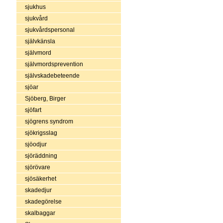
sjukhus
sjukvård
sjukvårdspersonal
självkänsla
självmord
självmordsprevention
självskadebeteende
sjöar
Sjöberg, Birger
sjöfart
sjögrens syndrom
sjökrigsslag
sjöodjur
sjöräddning
sjörövare
sjösäkerhet
skadedjur
skadegörelse
skalbaggar