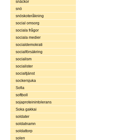
snäckor
snö
snöskoteråkning
social omsorg
sociala frågor
sociala medier
socialdemokrati
socialförsäkring
socialism
socialister
socialtjänst
sockersjuka
Sofia
softboll
sojaproteinintolerans
Soka gakkai
soldater
soldatnamn
soldattorp
solen