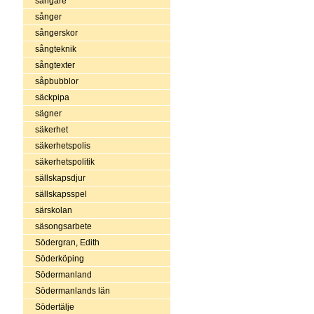
sångare
sånger
sångerskor
sångteknik
sångtexter
såpbubblor
säckpipa
sägner
säkerhet
säkerhetspolis
säkerhetspolitik
sällskapsdjur
sällskapsspel
särskolan
säsongsarbete
Södergran, Edith
Söderköping
Södermanland
Södermanlands län
Södertälje