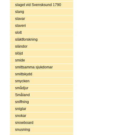
slaget vid Svensksund 1790
slang
slavar
slaveri
slott
släktforskning
sländor
slöjd
smide
smittsamma sjukdomar
smittskydd
smycken
smådjur
Småland
sniffning
sniglar
snokar
snowboard
snusning