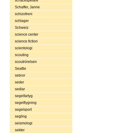
schackspelare
Schaffer, Janne
schizofreni
schlager
Schweiz
science center
science fiction
scientologi
scouting
scoutrörelsen
Seattle
sebror
seder
sedlar
segelfartyg
segelflygning
segelsport
segling
seismologi
sekter