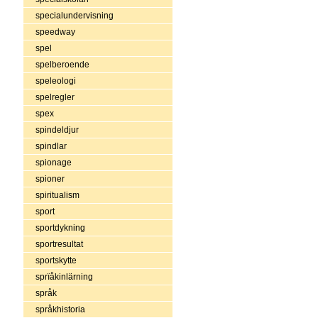
specialundervisning
speedway
spel
spelberoende
speleologi
spelregler
spex
spindeldjur
spindlar
spionage
spioner
spiritualism
sport
sportdykning
sportresultat
sportskytte
sprïåkinlärning
språk
språkhistoria