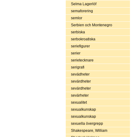
Selma Lagerlöf
semaforering
semlor
Serbien och Montenegro
serbiska
serbokroatiska
seriefigurer
serier
serietecknare
serigrafi
sevädheter
sevärdheter
sevärdheter
sevärheter
sexualitet
sexualkunskap
sexualkunskap
sexuella övergrepp
Shakespeare, William