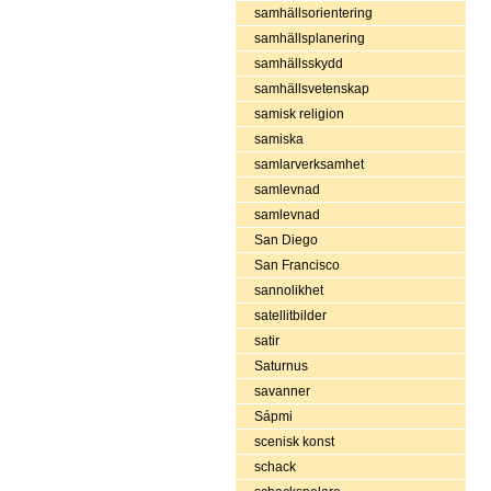
samhällsorientering
samhällsplanering
samhällsskydd
samhällsvetenskap
samisk religion
samiska
samlarverksamhet
samlevnad
samlevnad
San Diego
San Francisco
sannolikhet
satellitbilder
satir
Saturnus
savanner
Sápmi
scenisk konst
schack