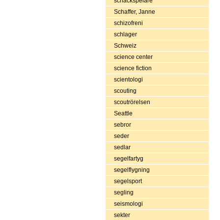
schackspelare
Schaffer, Janne
schizofreni
schlager
Schweiz
science center
science fiction
scientologi
scouting
scoutrörelsen
Seattle
sebror
seder
sedlar
segelfartyg
segelflygning
segelsport
segling
seismologi
sekter