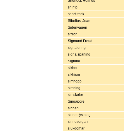
Sherlock Holmes
shinto
short track
Sibelius, Jean
Sidenvägen
siffror
Sigmund Freud
signalering
signalspaning
Sigtuna
sikher
sikhism
simhopp
simning
simskolor
Singapore
sinnen
sinnesfysiologi
sinnesorgan
sjukdomar