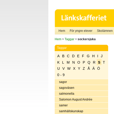
Hem
För yngre elever
Skolämnen
Hem
>
Taggar
>
sockersjuka
Taggar
A
B
C
D
E
F
G
H
I
J
K
L
M
N
O
P
Q
R
S
T
U
V
W
X
Y
Z
Å
Ä
Ö
0 - 9
sagor
sagoväsen
salmonella
Salomon August Andrée
samer
samhällskunskap