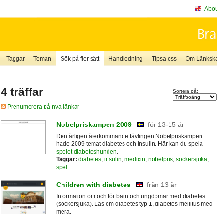
About
Taggar
Teman
Sök på fler sätt
Handledning
Tipsa oss
Om Länkskaf
4 träffar
Sortera på:
Prenumerera på nya länkar
Nobelpriskampen 2009
för 13-15 år
Den årligen återkommande tävlingen Nobelpriskampen
hade 2009 temat diabetes och insulin. Här kan du spela
spelet diabeteshunden
.
Taggar:
diabetes
,
insulin
,
medicin
,
nobelpris
,
sockersjuka
,
spel
Children with diabetes
från 13 år
Information om och för barn och ungdomar med diabetes
(sockersjuka). Läs om diabetes typ 1, diabetes mellitus med
mera.