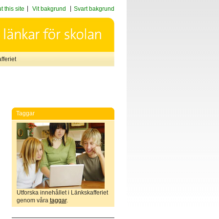
 this site
Vit bakgrund
Svart bakgrund
feriet
Taggar
Utforska innehållet i Länkskafferiet
genom våra
taggar
.