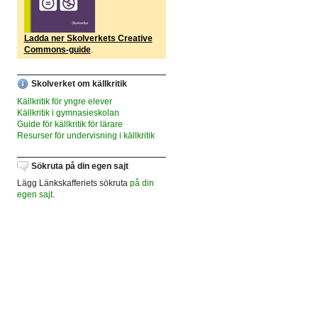
Ladda ner Skolverkets Creative
Commons-guide
.
Skolverket om källkritik
Källkritik för yngre elever
Källkritik i gymnasieskolan
Guide för källkritik för lärare
Resurser för undervisning i källkritik
Sökruta på din egen sajt
Lägg Länkskafferiets sökruta
på din
egen sajt
.