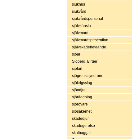
sjukhus
sjukvård
sjukvårdspersonal
självkänsla
självmord
självmordsprevention
självskadebeteende
sjöar
Sjöberg, Birger
sjöfart
sjögrens syndrom
sjökrigsslag
sjöodjur
sjöräddning
sjörövare
sjösäkerhet
skadedjur
skadegörelse
skalbaggar