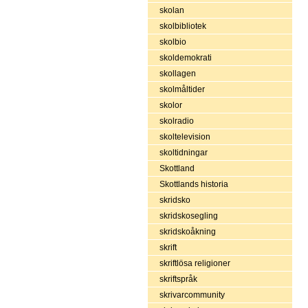
skolan
skolbibliotek
skolbio
skoldemokrati
skollagen
skolmåltider
skolor
skolradio
skoltelevision
skoltidningar
Skottland
Skottlands historia
skridsko
skridskosegling
skridskoåkning
skrift
skriftlösa religioner
skriftspråk
skrivarcommunity