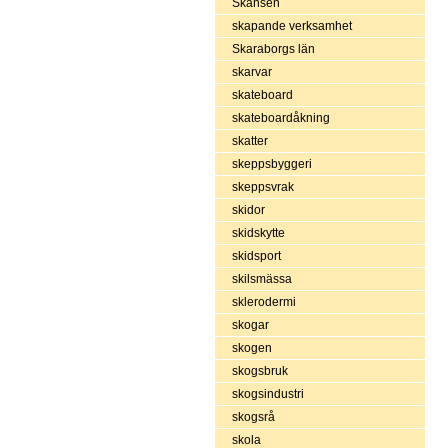
Skansen
skapande verksamhet
Skaraborgs län
skarvar
skateboard
skateboardåkning
skatter
skeppsbyggeri
skeppsvrak
skidor
skidskytte
skidsport
skilsmässa
sklerodermi
skogar
skogen
skogsbruk
skogsindustri
skogsrå
skola