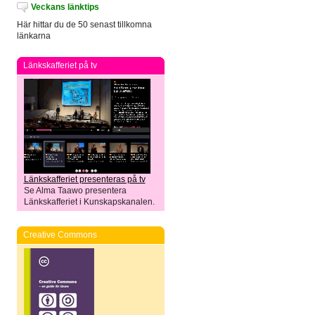
Veckans länktips
Här hittar du de 50 senast tillkomna
länkarna
Länkskafferiet på tv
Länkskafferiet presenteras på tv
Se Alma Taawo presentera
Länkskafferiet i Kunskapskanalen.
Creative Commons