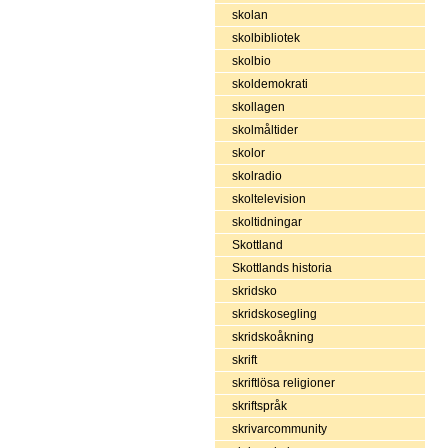
skolan
skolbibliotek
skolbio
skoldemokrati
skollagen
skolmåltider
skolor
skolradio
skoltelevision
skoltidningar
Skottland
Skottlands historia
skridsko
skridskosegling
skridskoåkning
skrift
skriftlösa religioner
skriftspråk
skrivarcommunity