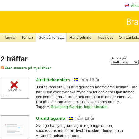
About
Taggar
Teman
Sök på fler sätt
Handledning
Tipsa oss
Om Länkskaf
2 träffar
Sortera på:
Prenumerera på nya länkar
Justitiekanslern
från 13 år
Justitiekanslern (JK) är regeringen högste ombudsman. Han
har tillsyn över svenska myndigheter och deras tjänstemän
och kontrollerar att lagar och andra författningar efterlevs.
Här får du information om justitiekanslerns arbete.
Taggar:
förvaltning-Sverige
,
lagar
,
statsrätt
Grundlagarna
från 13 år
Sverige har fyra grundlagar: regeringsformen,
successionsordningen, tryckfrihetsförordningen och
yttrandefrihetsgrundlagen.