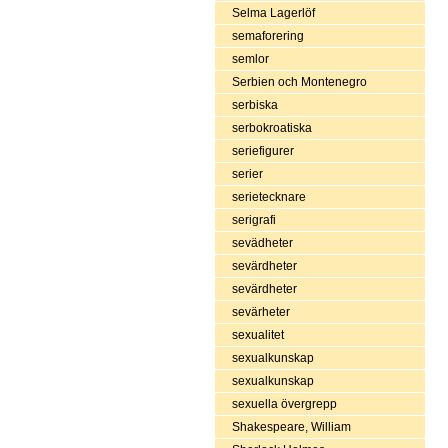
Selma Lagerlöf
semaforering
semlor
Serbien och Montenegro
serbiska
serbokroatiska
seriefigurer
serier
serietecknare
serigrafi
sevädheter
sevärdheter
sevärdheter
sevärheter
sexualitet
sexualkunskap
sexualkunskap
sexuella övergrepp
Shakespeare, William