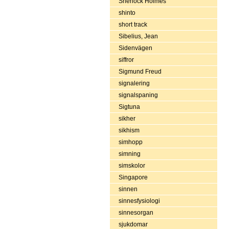
Sherlock Holmes
shinto
short track
Sibelius, Jean
Sidenvägen
siffror
Sigmund Freud
signalering
signalspaning
Sigtuna
sikher
sikhism
simhopp
simning
simskolor
Singapore
sinnen
sinnesfysiologi
sinnesorgan
sjukdomar