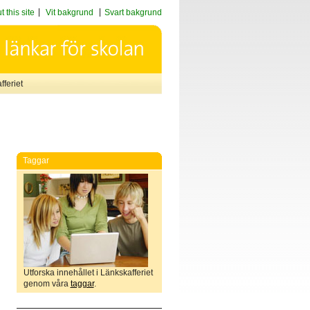
 this site
Vit bakgrund
Svart bakgrund
feriet
Taggar
Utforska innehållet i Länkskafferiet
genom våra
taggar
.