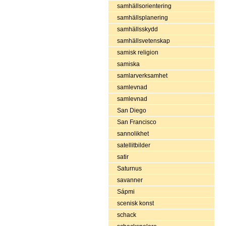
samhällsorientering
samhällsplanering
samhällsskydd
samhällsvetenskap
samisk religion
samiska
samlarverksamhet
samlevnad
samlevnad
San Diego
San Francisco
sannolikhet
satellitbilder
satir
Saturnus
savanner
Sápmi
scenisk konst
schack