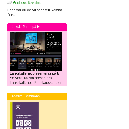
Veckans länktips
Här hittar du de 50 senast tillkomna
länkarna
Länkskafferiet på tv
Länkskafferiet presenteras på tv
Se Alma Taawo presentera
Länkskafferiet i Kunskapskanalen.
Creative Commons