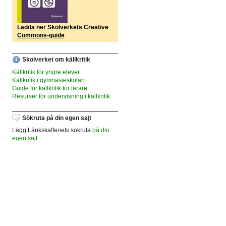
Ladda ner Skolverkets Creative
Commons-guide
.
Skolverket om källkritik
Källkritik för yngre elever
Källkritik i gymnasieskolan
Guide för källkritik för lärare
Resurser för undervisning i källkritik
Sökruta på din egen sajt
Lägg Länkskafferiets sökruta
på din
egen sajt
.