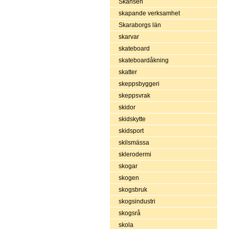
Skansen
skapande verksamhet
Skaraborgs län
skarvar
skateboard
skateboardåkning
skatter
skeppsbyggeri
skeppsvrak
skidor
skidskytte
skidsport
skilsmässa
sklerodermi
skogar
skogen
skogsbruk
skogsindustri
skogsrå
skola