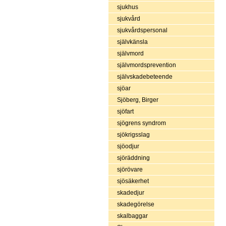
sjukhus
sjukvård
sjukvårdspersonal
självkänsla
självmord
självmordsprevention
självskadebeteende
sjöar
Sjöberg, Birger
sjöfart
sjögrens syndrom
sjökrigsslag
sjöodjur
sjöräddning
sjörövare
sjösäkerhet
skadedjur
skadegörelse
skalbaggar