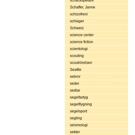
schackspelare
Schaffer, Janne
schizofreni
schlager
Schweiz
science center
science fiction
scientologi
scouting
scoutrörelsen
Seattle
sebror
seder
sedlar
segelfartyg
segelflygning
segelsport
segling
seismologi
sekter