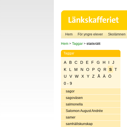
Hem
För yngre elever
Skolämnen
Hem
>
Taggar
>
statsrätt
Taggar
A
B
C
D
E
F
G
H
I
J
K
L
M
N
O
P
Q
R
S
T
U
V
W
X
Y
Z
Å
Ä
Ö
0 - 9
sagor
sagoväsen
salmonella
Salomon August Andrée
samer
samhällskunskap