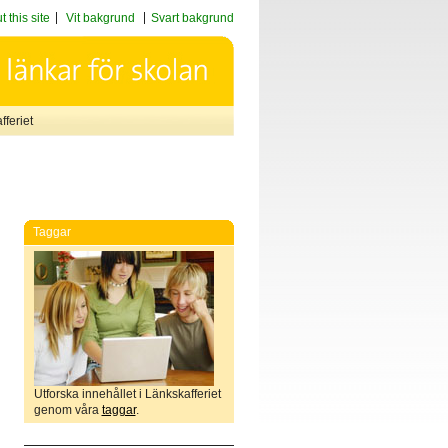
 this site
Vit bakgrund
Svart bakgrund
feriet
Taggar
Utforska innehållet i Länkskafferiet
genom våra
taggar
.