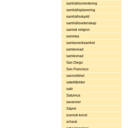
samhällsorientering
samhällsplanering
samhällsskydd
samhällsvetenskap
samisk religion
samiska
samlarverksamhet
samlevnad
samlevnad
San Diego
San Francisco
sannolikhet
satellitbilder
satir
Saturnus
savanner
Sápmi
scenisk konst
schack