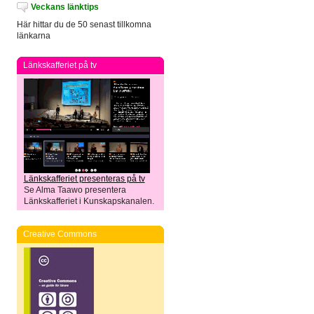
Veckans länktips
Här hittar du de 50 senast tillkomna
länkarna
Länkskafferiet på tv
Länkskafferiet presenteras på tv
Se Alma Taawo presentera
Länkskafferiet i Kunskapskanalen.
Creative Commons