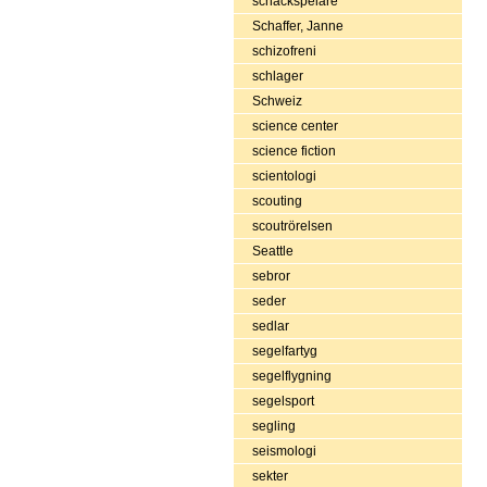
schackspelare
Schaffer, Janne
schizofreni
schlager
Schweiz
science center
science fiction
scientologi
scouting
scoutrörelsen
Seattle
sebror
seder
sedlar
segelfartyg
segelflygning
segelsport
segling
seismologi
sekter