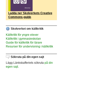
Ladda ner Skolverkets Creative
Commons-guide
.
Skolverket om källkritik
Källkritik för yngre elever
Källkritik i gymnasieskolan
Guide för källkritik för lärare
Resurser för undervisning i källkritik
Sökruta på din egen sajt
Lägg Länkskafferiets sökruta
på din
egen sajt
.