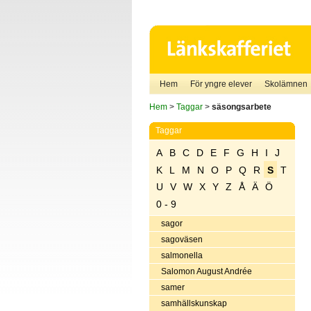
Hem
För yngre elever
Skolämnen
Hem
>
Taggar
>
säsongsarbete
Taggar
A
B
C
D
E
F
G
H
I
J
K
L
M
N
O
P
Q
R
S
T
U
V
W
X
Y
Z
Å
Ä
Ö
0 - 9
sagor
sagoväsen
salmonella
Salomon August Andrée
samer
samhällskunskap