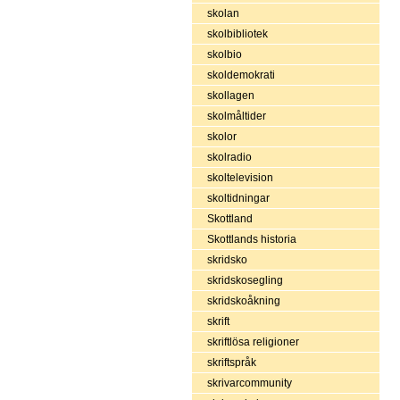
skolan
skolbibliotek
skolbio
skoldemokrati
skollagen
skolmåltider
skolor
skolradio
skoltelevision
skoltidningar
Skottland
Skottlands historia
skridsko
skridskosegling
skridskoåkning
skrift
skriftlösa religioner
skriftspråk
skrivarcommunity