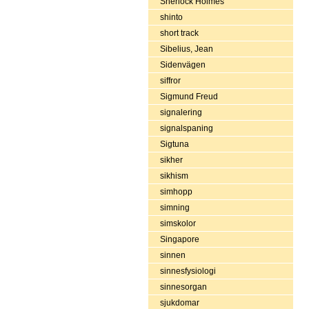
Sherlock Holmes
shinto
short track
Sibelius, Jean
Sidenvägen
siffror
Sigmund Freud
signalering
signalspaning
Sigtuna
sikher
sikhism
simhopp
simning
simskolor
Singapore
sinnen
sinnesfysiologi
sinnesorgan
sjukdomar