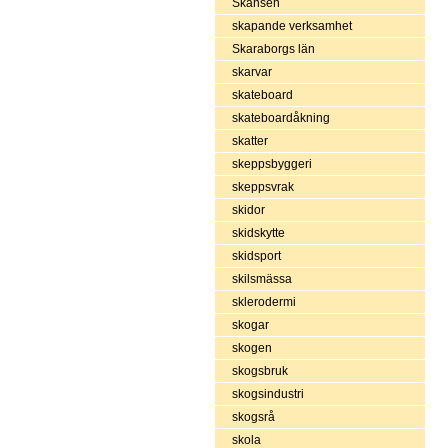
Skansen
skapande verksamhet
Skaraborgs län
skarvar
skateboard
skateboardåkning
skatter
skeppsbyggeri
skeppsvrak
skidor
skidskytte
skidsport
skilsmässa
sklerodermi
skogar
skogen
skogsbruk
skogsindustri
skogsrå
skola