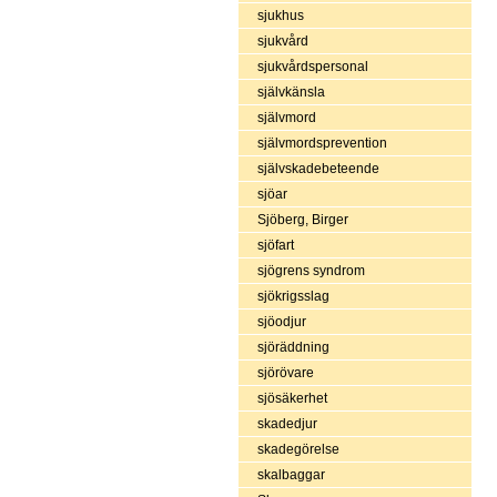
sjukhus
sjukvård
sjukvårdspersonal
självkänsla
självmord
självmordsprevention
självskadebeteende
sjöar
Sjöberg, Birger
sjöfart
sjögrens syndrom
sjökrigsslag
sjöodjur
sjöräddning
sjörövare
sjösäkerhet
skadedjur
skadegörelse
skalbaggar