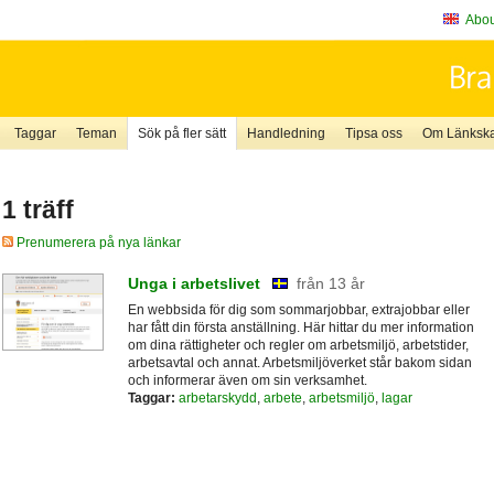
About
Taggar
Teman
Sök på fler sätt
Handledning
Tipsa oss
Om Länkskaf
1 träff
Prenumerera på nya länkar
Unga i arbetslivet
från 13 år
En webbsida för dig som sommarjobbar, extrajobbar eller
har fått din första anställning. Här hittar du mer information
om dina rättigheter och regler om arbetsmiljö, arbetstider,
arbetsavtal och annat. Arbetsmiljöverket står bakom sidan
och informerar även om sin verksamhet.
Taggar:
arbetarskydd
,
arbete
,
arbetsmiljö
,
lagar