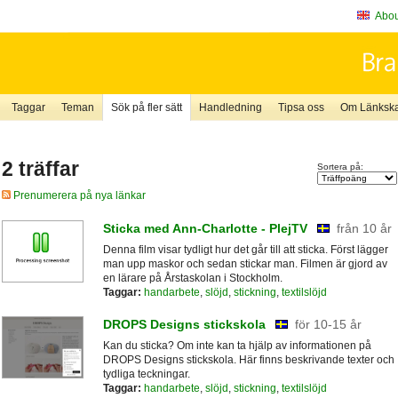
About
Taggar
Teman
Sök på fler sätt
Handledning
Tipsa oss
Om Länkskaf
2 träffar
Sortera på:
Prenumerera på nya länkar
Sticka med Ann-Charlotte - PlejTV
från 10 år
Denna film visar tydligt hur det går till att sticka. Först lägger
man upp maskor och sedan stickar man. Filmen är gjord av
en lärare på Årstaskolan i Stockholm.
Taggar:
handarbete
,
slöjd
,
stickning
,
textilslöjd
DROPS Designs stickskola
för 10-15 år
Kan du sticka? Om inte kan ta hjälp av informationen på
DROPS Designs stickskola. Här finns beskrivande texter och
tydliga teckningar.
Taggar:
handarbete
,
slöjd
,
stickning
,
textilslöjd