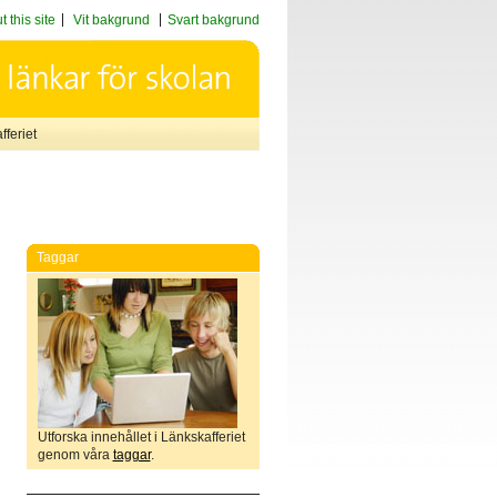
 this site
Vit bakgrund
Svart bakgrund
feriet
Taggar
Utforska innehållet i Länkskafferiet
genom våra
taggar
.