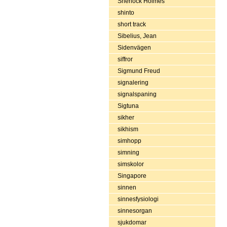
Sherlock Holmes
shinto
short track
Sibelius, Jean
Sidenvägen
siffror
Sigmund Freud
signalering
signalspaning
Sigtuna
sikher
sikhism
simhopp
simning
simskolor
Singapore
sinnen
sinnesfysiologi
sinnesorgan
sjukdomar