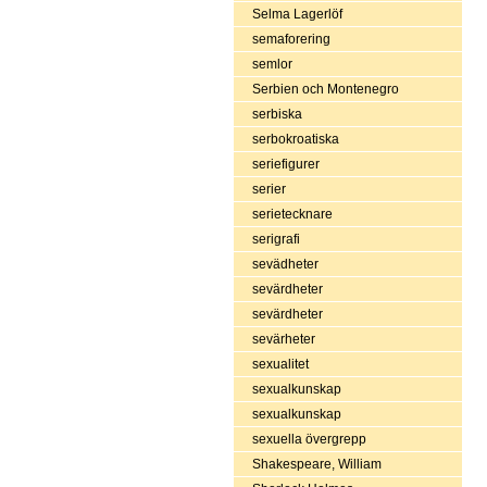
Selma Lagerlöf
semaforering
semlor
Serbien och Montenegro
serbiska
serbokroatiska
seriefigurer
serier
serietecknare
serigrafi
sevädheter
sevärdheter
sevärdheter
sevärheter
sexualitet
sexualkunskap
sexualkunskap
sexuella övergrepp
Shakespeare, William