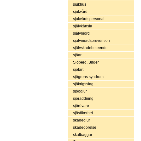
sjukhus
sjukvård
sjukvårdspersonal
självkänsla
självmord
självmordsprevention
självskadebeteende
sjöar
Sjöberg, Birger
sjöfart
sjögrens syndrom
sjökrigsslag
sjöodjur
sjöräddning
sjörövare
sjösäkerhet
skadedjur
skadegörelse
skalbaggar