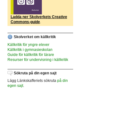
Ladda ner Skolverkets Creative
Commons-guide
.
Skolverket om källkritik
Källkritik för yngre elever
Källkritik i gymnasieskolan
Guide för källkritik för lärare
Resurser för undervisning i källkritik
Sökruta på din egen sajt
Lägg Länkskafferiets sökruta
på din
egen sajt
.