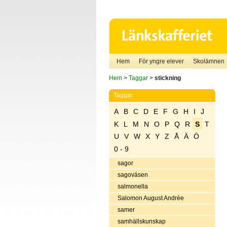
Hem
För yngre elever
Skolämnen
Hem
>
Taggar
>
stickning
Taggar
A
B
C
D
E
F
G
H
I
J
K
L
M
N
O
P
Q
R
S
T
U
V
W
X
Y
Z
Å
Ä
Ö
0 - 9
sagor
sagoväsen
salmonella
Salomon August Andrée
samer
samhällskunskap