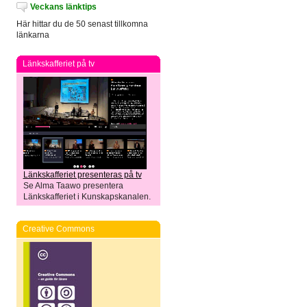
Veckans länktips
Här hittar du de 50 senast tillkomna
länkarna
Länkskafferiet på tv
Länkskafferiet presenteras på tv
Se Alma Taawo presentera
Länkskafferiet i Kunskapskanalen.
Creative Commons