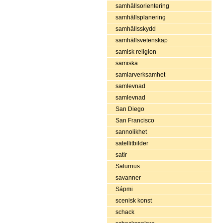
samhällsorientering
samhällsplanering
samhällsskydd
samhällsvetenskap
samisk religion
samiska
samlarverksamhet
samlevnad
samlevnad
San Diego
San Francisco
sannolikhet
satellitbilder
satir
Saturnus
savanner
Sápmi
scenisk konst
schack