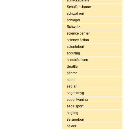
schackspelare
Schaffer, Janne
schizofreni
schlager
Schweiz
science center
science fiction
scientologi
scouting
scoutrörelsen
Seattle
sebror
seder
sedlar
segelfartyg
segelflygning
segelsport
segling
seismologi
sekter