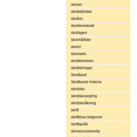
skolan
skolbibliotek
skolbio
skoldemokrati
skollagen
skolmåltider
skolor
skolradio
skoltelevision
skoltidningar
Skottland
Skottlands historia
skridsko
skridskosegling
skridskoåkning
skrift
skriftlösa religioner
skriftspråk
skrivarcommunity