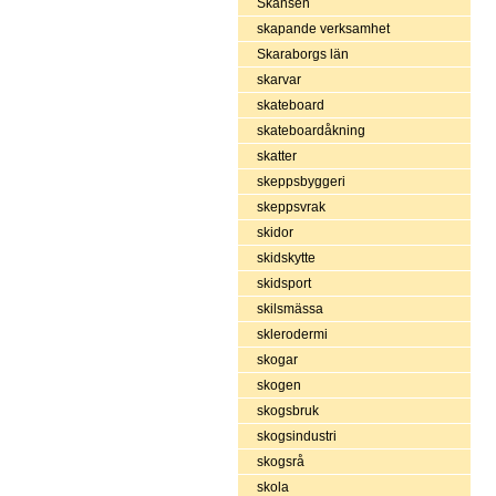
Skansen
skapande verksamhet
Skaraborgs län
skarvar
skateboard
skateboardåkning
skatter
skeppsbyggeri
skeppsvrak
skidor
skidskytte
skidsport
skilsmässa
sklerodermi
skogar
skogen
skogsbruk
skogsindustri
skogsrå
skola