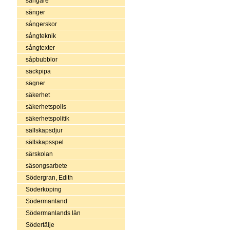
sångare
sånger
sångerskor
sångteknik
sångtexter
såpbubblor
säckpipa
sägner
säkerhet
säkerhetspolis
säkerhetspolitik
sällskapsdjur
sällskapsspel
särskolan
säsongsarbete
Södergran, Edith
Söderköping
Södermanland
Södermanlands län
Södertälje