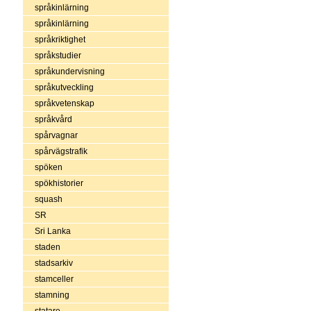
språkinlärning
språkinlärning
språkriktighet
språkstudier
språkundervisning
språkutveckling
språkvetenskap
språkvård
spårvagnar
spårvägstrafik
spöken
spökhistorier
squash
SR
Sri Lanka
staden
stadsarkiv
stamceller
stamning
statare