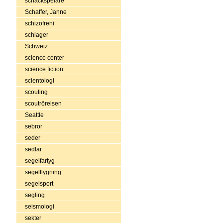
schackspelare
Schaffer, Janne
schizofreni
schlager
Schweiz
science center
science fiction
scientologi
scouting
scoutrörelsen
Seattle
sebror
seder
sedlar
segelfartyg
segelflygning
segelsport
segling
seismologi
sekter