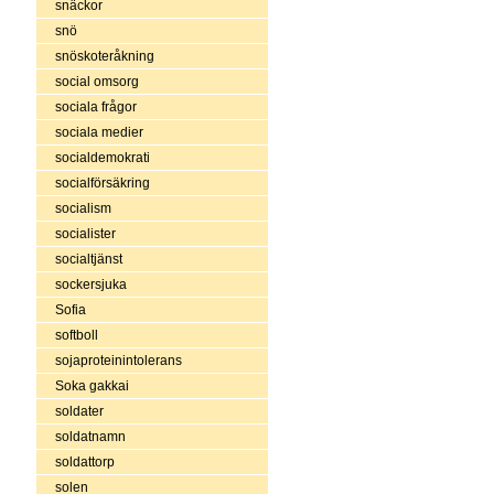
snäckor
snö
snöskoteråkning
social omsorg
sociala frågor
sociala medier
socialdemokrati
socialförsäkring
socialism
socialister
socialtjänst
sockersjuka
Sofia
softboll
sojaproteinintolerans
Soka gakkai
soldater
soldatnamn
soldattorp
solen