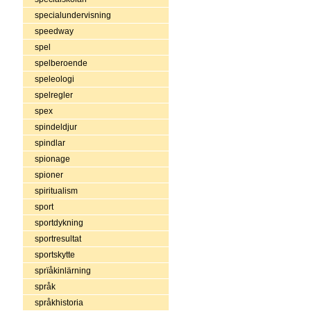
specialundervisning
speedway
spel
spelberoende
speleologi
spelregler
spex
spindeldjur
spindlar
spionage
spioner
spiritualism
sport
sportdykning
sportresultat
sportskytte
sprïåkinlärning
språk
språkhistoria