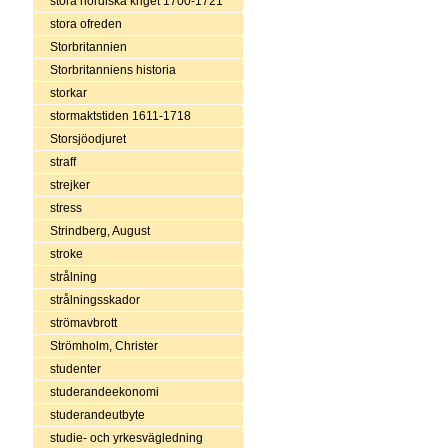
stora nordiska kriget 1700-1721
stora ofreden
Storbritannien
Storbritanniens historia
storkar
stormaktstiden 1611-1718
Storsjöodjuret
straff
strejker
stress
Strindberg, August
stroke
strålning
strålningsskador
strömavbrott
Strömholm, Christer
studenter
studerandeekonomi
studerandeutbyte
studie- och yrkesvägledning