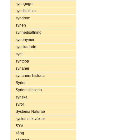
synagogor
syndikalism
syndrom
synen
synnedsättning
synonymer
synskadade
synt
syntpop
syrianer
syrianers historia
Syrien
Syriens historia
syriska
syror
Systema Naturae
systematik-växter
SYV
sång