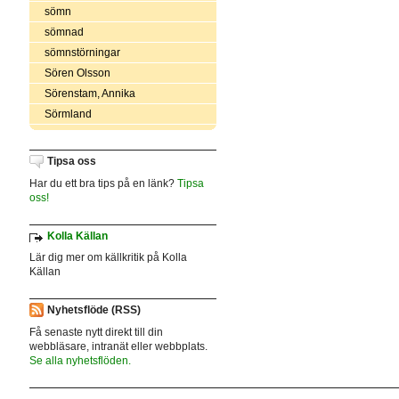
sömn
sömnad
sömnstörningar
Sören Olsson
Sörenstam, Annika
Sörmland
Tipsa oss
Har du ett bra tips på en länk?
Tipsa
oss!
Kolla Källan
Lär dig mer om källkritik på Kolla
Källan
Nyhetsflöde (RSS)
Få senaste nytt direkt till din
webbläsare, intranät eller webbplats.
Se alla nyhetsflöden.