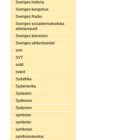
Sveriges historia
Sveriges kungahus
Sveriges Radio
Sveriges socialdemokratiska
arbetareparti
Sveriges television
Sveriges utrikeshandel
svin
SVT
svält
svärd
Sydafrika
Sydamerika
Sydasien
Sydkorea
Sydpolen
symboler
symboler
symfonier
symfoniorkestrar