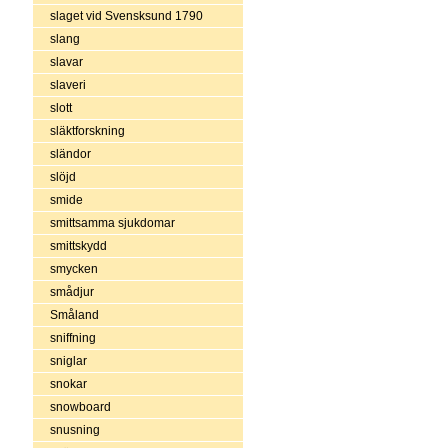
slaget vid Svensksund 1790
slang
slavar
slaveri
slott
släktforskning
sländor
slöjd
smide
smittsamma sjukdomar
smittskydd
smycken
smådjur
Småland
sniffning
sniglar
snokar
snowboard
snusning