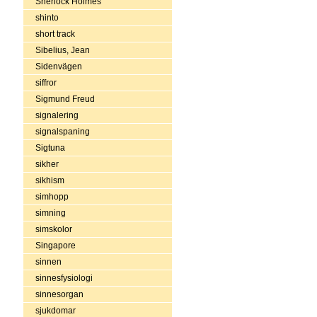
Sherlock Holmes
shinto
short track
Sibelius, Jean
Sidenvägen
siffror
Sigmund Freud
signalering
signalspaning
Sigtuna
sikher
sikhism
simhopp
simning
simskolor
Singapore
sinnen
sinnesfysiologi
sinnesorgan
sjukdomar