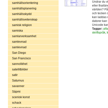
Undrar du vi
samhällsorientering
eller thailän
samhällsplanering
världen? På
och tecken s
samhällsskydd
kan laddas n
samhällsvetenskap
datorer kan 
Unicode ka
samisk religion
Taggar:
alf
samiska
skriftspråk
,
samlarverksamhet
samlevnad
samlevnad
San Diego
San Francisco
sannolikhet
satellitbilder
satir
Saturnus
savanner
Sápmi
scenisk konst
schack