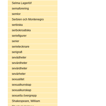
Selma Lagerlöf
semaforering
semlor
Serbien och Montenegro
serbiska
serbokroatiska
seriefigurer
serier
serietecknare
serigrafi
sevädheter
sevärdheter
sevärdheter
sevärheter
sexualitet
sexualkunskap
sexualkunskap
sexuella övergrepp
Shakespeare, William