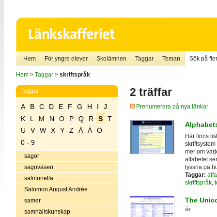
Hem
För yngre elever
Skolämnen
Taggar
Teman
Sök på fler
Hem
>
Taggar
>
skriftspråk
2 träffar
Taggar
A
B
C
D
E
F
G
H
I
J
Prenumerera på nya länkar
K
L
M
N
O
P
Q
R
S
T
Alphabets
U
V
W
X
Y
Z
Å
Ä
Ö
Här finns li
0 - 9
skriftsystem
mer om varje
sagor
alfabetet ser
lyssna på hu
sagoväsen
Taggar:
alf
salmonella
skriftspråk
,
Salomon August Andrée
The Unic
samer
år
samhällskunskap