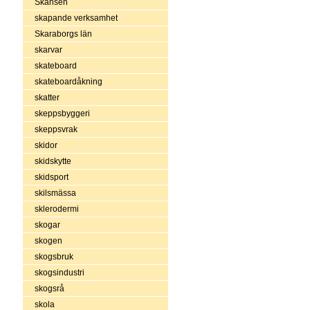
Skansen
skapande verksamhet
Skaraborgs län
skarvar
skateboard
skateboardåkning
skatter
skeppsbyggeri
skeppsvrak
skidor
skidskytte
skidsport
skilsmässa
sklerodermi
skogar
skogen
skogsbruk
skogsindustri
skogsrå
skola