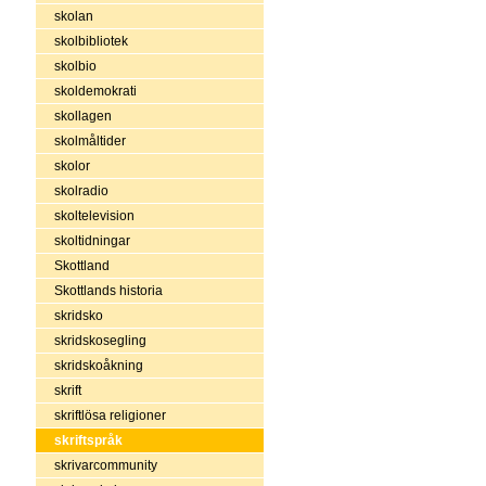
skolan
skolbibliotek
skolbio
skoldemokrati
skollagen
skolmåltider
skolor
skolradio
skoltelevision
skoltidningar
Skottland
Skottlands historia
skridsko
skridskosegling
skridskoåkning
skrift
skriftlösa religioner
skriftspråk
skrivarcommunity