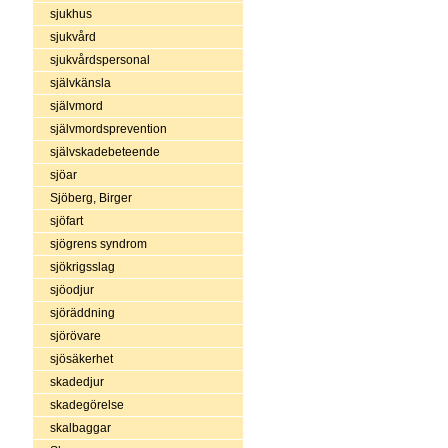
sjukhus
sjukvård
sjukvårdspersonal
självkänsla
självmord
självmordsprevention
självskadebeteende
sjöar
Sjöberg, Birger
sjöfart
sjögrens syndrom
sjökrigsslag
sjöodjur
sjöräddning
sjörövare
sjösäkerhet
skadedjur
skadegörelse
skalbaggar