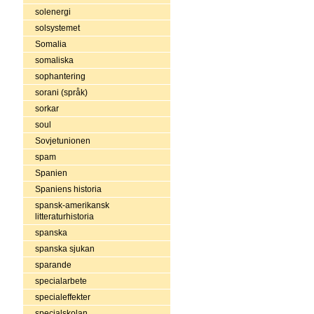
solenergi
solsystemet
Somalia
somaliska
sophantering
sorani (språk)
sorkar
soul
Sovjetunionen
spam
Spanien
Spaniens historia
spansk-amerikansk
litteraturhistoria
spanska
spanska sjukan
sparande
specialarbete
specialeffekter
specialskolan