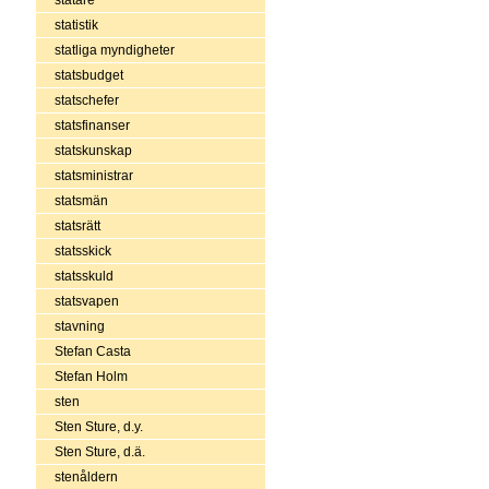
statistik
statliga myndigheter
statsbudget
statschefer
statsfinanser
statskunskap
statsministrar
statsmän
statsrätt
statsskick
statsskuld
statsvapen
stavning
Stefan Casta
Stefan Holm
sten
Sten Sture, d.y.
Sten Sture, d.ä.
stenåldern