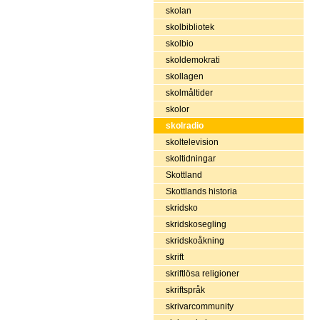
skolan
skolbibliotek
skolbio
skoldemokrati
skollagen
skolmåltider
skolor
skolradio
skoltelevision
skoltidningar
Skottland
Skottlands historia
skridsko
skridskosegling
skridskoåkning
skrift
skriftlösa religioner
skriftspråk
skrivarcommunity