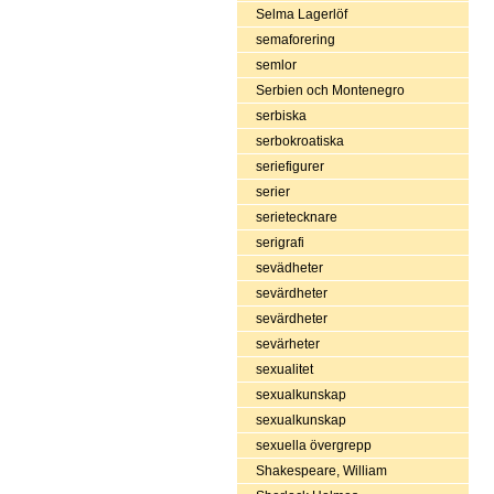
Selma Lagerlöf
semaforering
semlor
Serbien och Montenegro
serbiska
serbokroatiska
seriefigurer
serier
serietecknare
serigrafi
sevädheter
sevärdheter
sevärdheter
sevärheter
sexualitet
sexualkunskap
sexualkunskap
sexuella övergrepp
Shakespeare, William