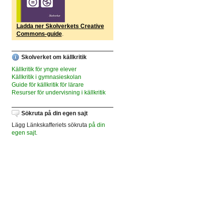
Ladda ner Skolverkets Creative
Commons-guide
.
Skolverket om källkritik
Källkritik för yngre elever
Källkritik i gymnasieskolan
Guide för källkritik för lärare
Resurser för undervisning i källkritik
Sökruta på din egen sajt
Lägg Länkskafferiets sökruta
på din
egen sajt
.