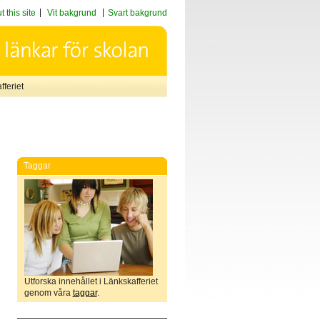
 this site
Vit bakgrund
Svart bakgrund
feriet
Taggar
Utforska innehållet i Länkskafferiet
genom våra
taggar
.