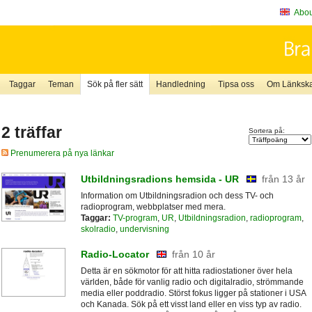
About
Taggar
Teman
Sök på fler sätt
Handledning
Tipsa oss
Om Länkskaf
2 träffar
Sortera på:
Prenumerera på nya länkar
Utbildningsradions hemsida - UR
från 13 år
Information om Utbildningsradion och dess TV- och
radioprogram, webbplatser med mera.
Taggar:
TV-program
,
UR
,
Utbildningsradion
,
radioprogram
,
skolradio
,
undervisning
Radio-Locator
från 10 år
Detta är en sökmotor för att hitta radiostationer över hela
världen, både för vanlig radio och digitalradio, strömmande
media eller poddradio. Störst fokus ligger på stationer i USA
och Kanada. Sök på ett visst land eller en viss typ av radio.