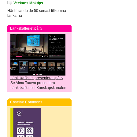
Veckans länktips
Här hittar du de 50 senast tillkomna
länkarna
Länkskafferiet på tv
Länkskafferiet presenteras på tv
Se Alma Taawo presentera
Länkskafferiet i Kunskapskanalen.
Creative Commons