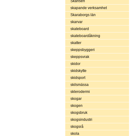
Skansen
skapande verksamhet
Skaraborgs län
skarvar
skateboard
skateboardåkning
skatter
skeppsbyggeri
skeppsvrak
skidor
skidskytte
skidsport
skilsmässa
sklerodermi
skogar
skogen
skogsbruk
skogsindustri
skogsrå
skola