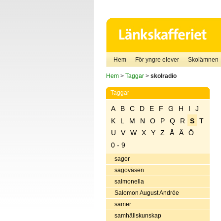
Hem
För yngre elever
Skolämnen
Hem
>
Taggar
>
skolradio
Taggar
A
B
C
D
E
F
G
H
I
J
K
L
M
N
O
P
Q
R
S
T
U
V
W
X
Y
Z
Å
Ä
Ö
0 - 9
sagor
sagoväsen
salmonella
Salomon August Andrée
samer
samhällskunskap