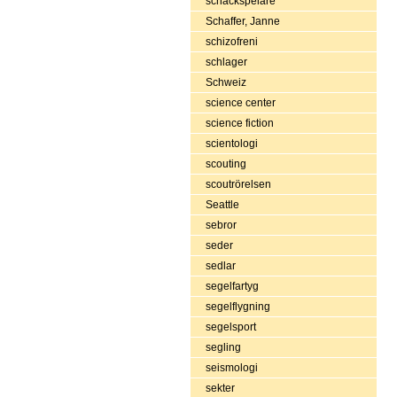
schackspelare
Schaffer, Janne
schizofreni
schlager
Schweiz
science center
science fiction
scientologi
scouting
scoutrörelsen
Seattle
sebror
seder
sedlar
segelfartyg
segelflygning
segelsport
segling
seismologi
sekter