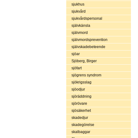
sjukhus
sjukvård
sjukvårdspersonal
självkänsla
självmord
självmordsprevention
självskadebeteende
sjöar
Sjöberg, Birger
sjöfart
sjögrens syndrom
sjökrigsslag
sjöodjur
sjöräddning
sjörövare
sjösäkerhet
skadedjur
skadegörelse
skalbaggar