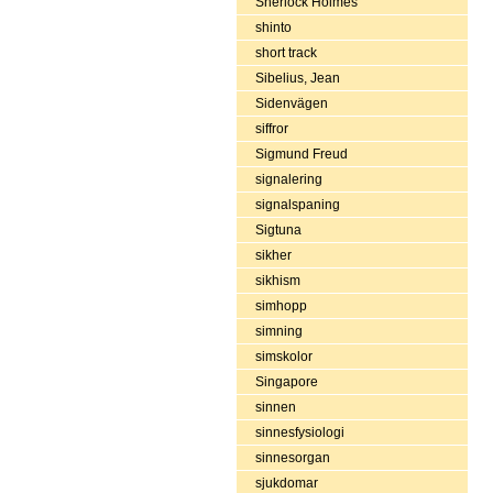
Sherlock Holmes
shinto
short track
Sibelius, Jean
Sidenvägen
siffror
Sigmund Freud
signalering
signalspaning
Sigtuna
sikher
sikhism
simhopp
simning
simskolor
Singapore
sinnen
sinnesfysiologi
sinnesorgan
sjukdomar