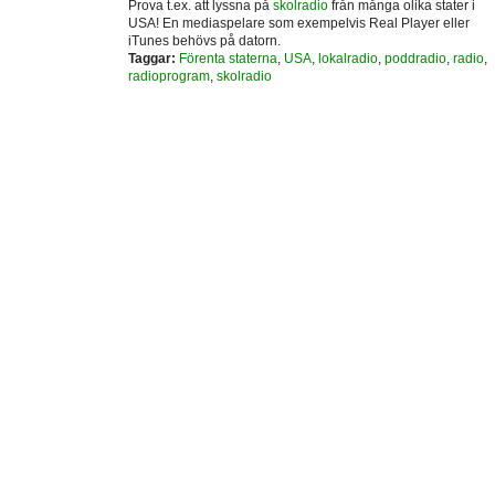
Prova t.ex. att lyssna på
skolradio
från många olika stater i
USA! En mediaspelare som exempelvis Real Player eller
iTunes behövs på datorn.
Taggar:
Förenta staterna
,
USA
,
lokalradio
,
poddradio
,
radio
,
radioprogram
,
skolradio