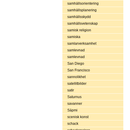
samhällsorientering
samhällsplanering
samhällsskydd
samhällsvetenskap
samisk religion
samiska
samlarverksamhet
samlevnad
samlevnad
San Diego
San Francisco
sannolikhet
satellitbilder
satir
Saturnus
savanner
Sápmi
scenisk konst
schack