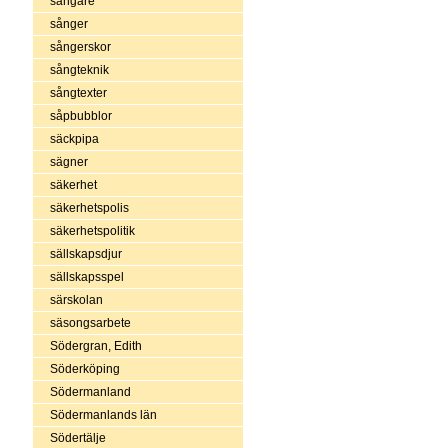
sångare
sånger
sångerskor
sångteknik
sångtexter
såpbubblor
säckpipa
sägner
säkerhet
säkerhetspolis
säkerhetspolitik
sällskapsdjur
sällskapsspel
särskolan
säsongsarbete
Södergran, Edith
Söderköping
Södermanland
Södermanlands län
Södertälje