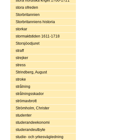
stora nordiska kriget 1700-1721
stora ofreden
Storbritannien
Storbritanniens historia
storkar
stormaktstiden 1611-1718
Storsjöodjuret
straff
strejker
stress
Strindberg, August
stroke
strålning
strålningsskador
strömavbrott
Strömholm, Christer
studenter
studerandeekonomi
studerandeutbyte
studie- och yrkesvägledning