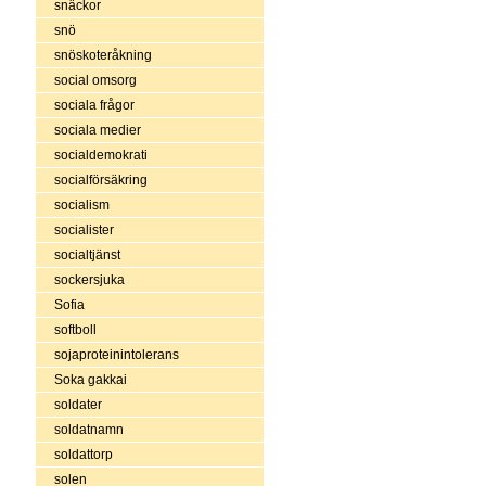
snäckor
snö
snöskoteråkning
social omsorg
sociala frågor
sociala medier
socialdemokrati
socialförsäkring
socialism
socialister
socialtjänst
sockersjuka
Sofia
softboll
sojaproteinintolerans
Soka gakkai
soldater
soldatnamn
soldattorp
solen