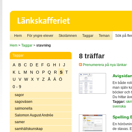
Hem
För yngre elever
Skolämnen
Taggar
Teman
Sök på fler
Hem
>
Taggar
>
stavning
8 träffar
Taggar
A
B
C
D
E
F
G
H
I
J
Prenumerera på nya länkar
K
L
M
N
O
P
Q
R
S
T
Avigsida
U
V
W
X
Y
Z
Å
Ä
Ö
En både roli
0 - 9
man själv ka
böcker och 
sagor
Du hittar äv
Taggar:
skri
sagoväsen
svenska
salmonella
Salomon August Andrée
Spelling 
samer
En hörövnin
samhällskunskap
de stavas. E