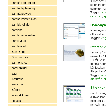
surrender".
samhällsorientering
se en tredi
samhällsplanering
samman. Att 
Taggar:
ame
samhällsskydd
ordförråd
,
s
samhällsvetenskap
samisk religion
Homony
samiska
Homonymer ä
olika saker.
samlarverksamhet
Taggar:
eng
samlevnad
samlevnad
Interactiv
San Diego
Lyssna på en
nivåer för 1
San Francisco
Du får lyssn
sannolikhet
tomma rutor
kör fast kan
satellitbilder
Player behö
satir
Taggar:
ame
ordförråd
,
s
Saturnus
savanner
Särskrivn
Sápmi
Särskrivning
scenisk konst
skrivas isär 
schack
eller antik 
ner och insta