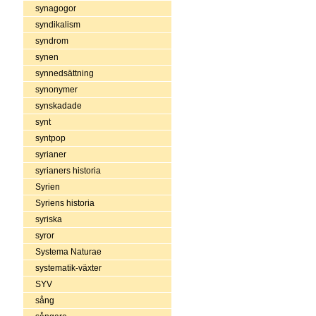
synagogor
syndikalism
syndrom
synen
synnedsättning
synonymer
synskadade
synt
syntpop
syrianer
syrianers historia
Syrien
Syriens historia
syriska
syror
Systema Naturae
systematik-växter
SYV
sång