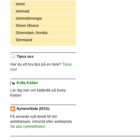
sömn
sömnad
sömnstörningar
Sören Olsson
Sörenstam, Annika
Sörmland
Tipsa oss
Har du ett bra tips på en länk?
Tipsa
oss!
Kolla Källan
Lär dig mer om källkritik på Kolla
Källan
Nyhetsflöde (RSS)
Få senaste nytt direkt till din
webbläsare, intranät eller webbplats.
Se alla nyhetsflöden.