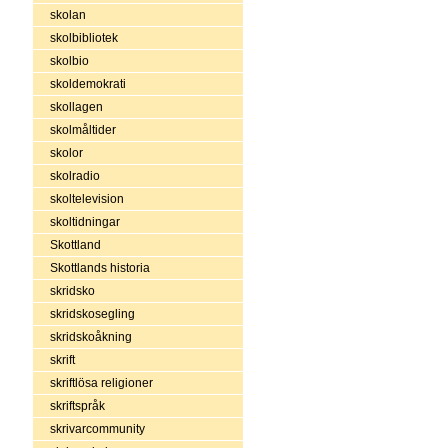
skolan
skolbibliotek
skolbio
skoldemokrati
skollagen
skolmåltider
skolor
skolradio
skoltelevision
skoltidningar
Skottland
Skottlands historia
skridsko
skridskosegling
skridskoåkning
skrift
skriftlösa religioner
skriftspråk
skrivarcommunity