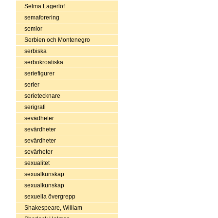
Selma Lagerlöf
semaforering
semlor
Serbien och Montenegro
serbiska
serbokroatiska
seriefigurer
serier
serietecknare
serigrafi
sevädheter
sevärdheter
sevärdheter
sevärheter
sexualitet
sexualkunskap
sexualkunskap
sexuella övergrepp
Shakespeare, William