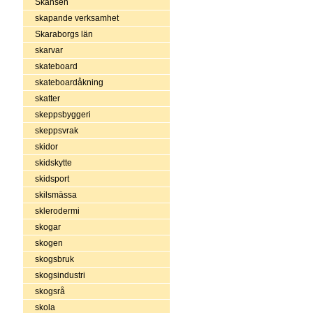
Skansen
skapande verksamhet
Skaraborgs län
skarvar
skateboard
skateboardåkning
skatter
skeppsbyggeri
skeppsvrak
skidor
skidskytte
skidsport
skilsmässa
sklerodermi
skogar
skogen
skogsbruk
skogsindustri
skogsrå
skola