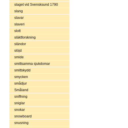
slaget vid Svensksund 1790
slang
slavar
slaveri
slott
släktforskning
sländor
slöjd
smide
smittsamma sjukdomar
smittskydd
smycken
smådjur
Småland
sniffning
sniglar
snokar
snowboard
snusning