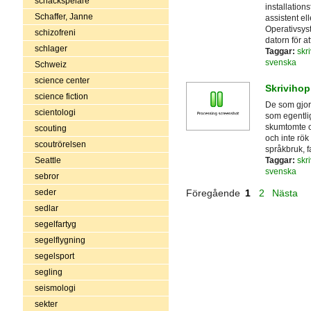
schackspelare
installations
Schaffer, Janne
assistent el
Operativsys
schizofreni
datorn för a
schlager
Taggar:
skri
svenska
Schweiz
science center
Skrivihop
science fiction
De som gjort 
scientologi
som egentli
skumtomte oc
scouting
och inte rök 
scoutrörelsen
språkbruk, f
Taggar:
skri
Seattle
svenska
sebror
seder
Föregående
1
2
Nästa
sedlar
segelfartyg
segelflygning
segelsport
segling
seismologi
sekter