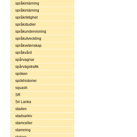
språkinlärning
språkinlärning
språkriktighet
språkstudier
språkundervisning
språkutveckling
språkvetenskap
språkvård
spårvagnar
spårvägstrafik
spöken
spökhistorier
squash
SR
Sri Lanka
staden
stadsarkiv
stamceller
stamning
statare