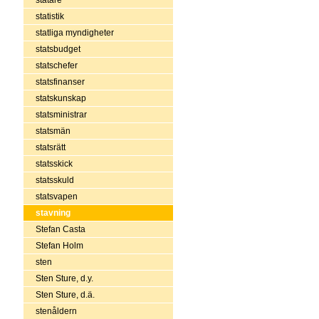
statistik
statliga myndigheter
statsbudget
statschefer
statsfinanser
statskunskap
statsministrar
statsmän
statsrätt
statsskick
statsskuld
statsvapen
stavning
Stefan Casta
Stefan Holm
sten
Sten Sture, d.y.
Sten Sture, d.ä.
stenåldern