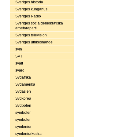
Sveriges historia
Sveriges kungahus
Sveriges Radio
Sveriges socialdemokratiska
arbetareparti
Sveriges television
Sveriges utrikeshandel
svin
SVT
svält
svärd
Sydafrika
Sydamerika
Sydasien
Sydkorea
Sydpolen
symboler
symboler
symfonier
symfoniorkestrar