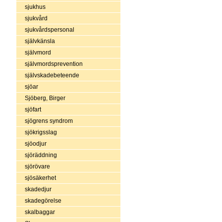
sjukhus
sjukvård
sjukvårdspersonal
självkänsla
självmord
självmordsprevention
självskadebeteende
sjöar
Sjöberg, Birger
sjöfart
sjögrens syndrom
sjökrigsslag
sjöodjur
sjöräddning
sjörövare
sjösäkerhet
skadedjur
skadegörelse
skalbaggar