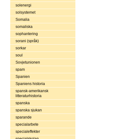
solenergi
solsystemet
Somalia
somaliska
sophantering
sorani (språk)
sorkar
soul
Sovjetunionen
spam
Spanien
Spaniens historia
spansk-amerikansk
litteraturhistoria
spanska
spanska sjukan
sparande
specialarbete
specialeffekter
specialskolan