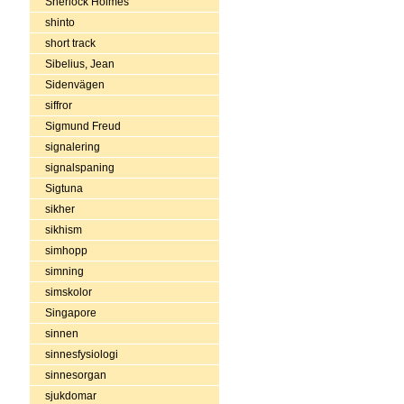
Sherlock Holmes
shinto
short track
Sibelius, Jean
Sidenvägen
siffror
Sigmund Freud
signalering
signalspaning
Sigtuna
sikher
sikhism
simhopp
simning
simskolor
Singapore
sinnen
sinnesfysiologi
sinnesorgan
sjukdomar