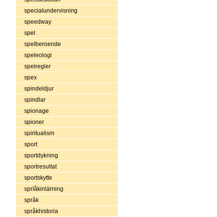
specialundervisning
speedway
spel
spelberoende
speleologi
spelregler
spex
spindeldjur
spindlar
spionage
spioner
spiritualism
sport
sportdykning
sportresultat
sportskytte
sprïåkinlärning
språk
språkhistoria