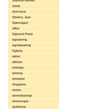
Sherlock Holmes
shinto
short track
Sibelius, Jean
Sidenvägen
siffror
Sigmund Freud
signalering
signalspaning
Sigtuna
sikher
sikhism
simhopp
simning
simskolor
Singapore
sinnen
sinnesfysiologi
sinnesorgan
sjukdomar