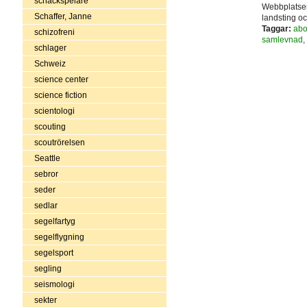
schackspelare
Webbplatsen
Schaffer, Janne
landsting oc
Taggar:
abo
schizofreni
samlevnad
,
schlager
Schweiz
science center
science fiction
scientologi
scouting
scoutrörelsen
Seattle
sebror
seder
sedlar
segelfartyg
segelflygning
segelsport
segling
seismologi
sekter