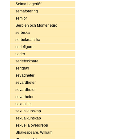
Selma Lagerlöf
semaforering
semlor
Serbien och Montenegro
serbiska
serbokroatiska
seriefigurer
serier
serietecknare
serigrafi
sevädheter
sevärdheter
sevärdheter
sevärheter
sexualitet
sexualkunskap
sexualkunskap
sexuella övergrepp
Shakespeare, William