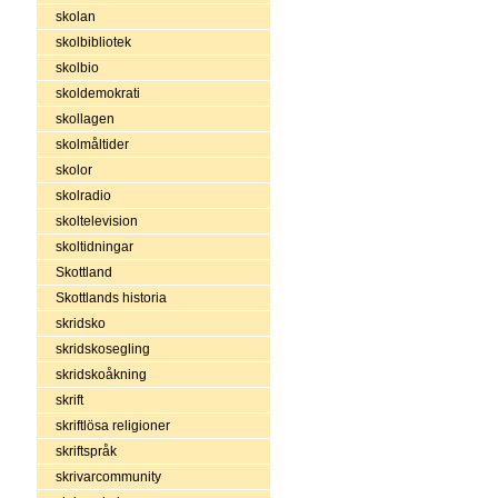
skolan
skolbibliotek
skolbio
skoldemokrati
skollagen
skolmåltider
skolor
skolradio
skoltelevision
skoltidningar
Skottland
Skottlands historia
skridsko
skridskosegling
skridskoåkning
skrift
skriftlösa religioner
skriftspråk
skrivarcommunity