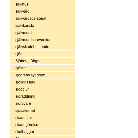
sjukhus
sjukvård
sjukvårdspersonal
självkänsla
självmord
självmordsprevention
självskadebeteende
sjöar
Sjöberg, Birger
sjöfart
sjögrens syndrom
sjökrigsslag
sjöodjur
sjöräddning
sjörövare
sjösäkerhet
skadedjur
skadegörelse
skalbaggar