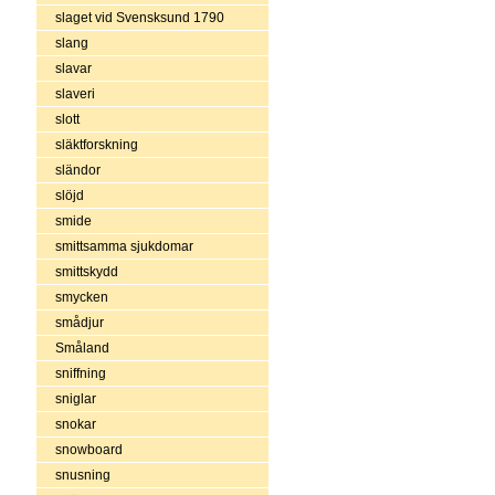
slaget vid Svensksund 1790
slang
slavar
slaveri
slott
släktforskning
sländor
slöjd
smide
smittsamma sjukdomar
smittskydd
smycken
smådjur
Småland
sniffning
sniglar
snokar
snowboard
snusning