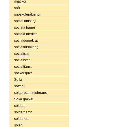
snäckor
snö
snöskoteråkning
social omsorg
sociala frågor
sociala medier
socialdemokrati
socialförsäkring
socialism
socialister
socialtjänst
sockersjuka
Sofia
softboll
sojaproteinintolerans
Soka gakkai
soldater
soldatnamn
soldattorp
solen