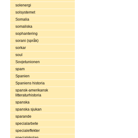
solenergi
solsystemet
Somalia
somaliska
sophantering
sorani (språk)
sorkar
soul
Sovjetunionen
spam
Spanien
Spaniens historia
spansk-amerikansk
litteraturhistoria
spanska
spanska sjukan
sparande
specialarbete
specialeffekter
specialskolan