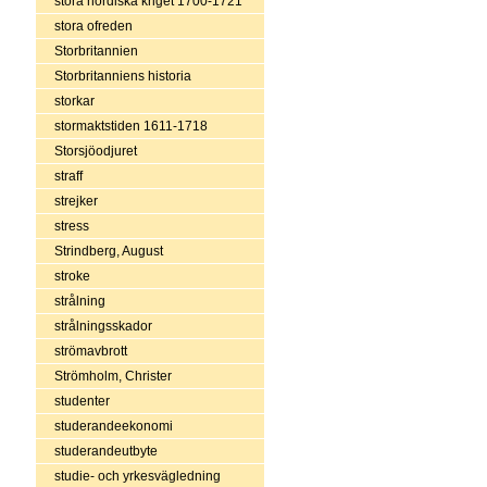
stora nordiska kriget 1700-1721
stora ofreden
Storbritannien
Storbritanniens historia
storkar
stormaktstiden 1611-1718
Storsjöodjuret
straff
strejker
stress
Strindberg, August
stroke
strålning
strålningsskador
strömavbrott
Strömholm, Christer
studenter
studerandeekonomi
studerandeutbyte
studie- och yrkesvägledning