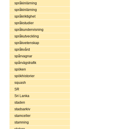
språkinlärning
språkinlärning
språkriktighet
språkstudier
språkundervisning
språkutveckling
språkvetenskap
språkvård
spårvagnar
spårvägstrafik
spöken
spökhistorier
squash
SR
Sri Lanka
staden
stadsarkiv
stamceller
stamning
statare