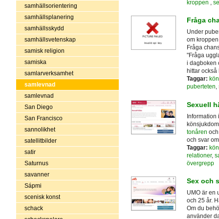
kroppen
,
se
samhällsorientering
samhällsplanering
Fråga ch
samhällsskydd
Under puber
samhällsvetenskap
om kroppen.
Fråga chans 
samisk religion
"Fråga uggla
samiska
i dagboken 
hittar också
samlarverksamhet
Taggar:
kön
samlevnad
puberteten
,
samlevnad
Sexuell h
San Diego
Information
San Francisco
könsjukdoma
sannolikhet
tonåren
och 
och svar om 
satellitbilder
Taggar:
kön
satir
relationer
,
s
övergrepp
Saturnus
savanner
Sex och 
Sápmi
UMO är en u
scenisk konst
och 25 år. H
schack
Om du behöv
använder da