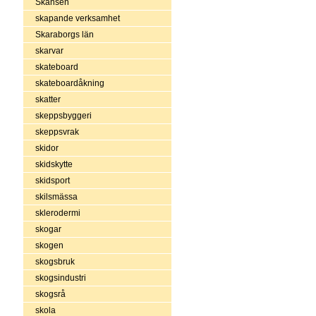
Skansen
skapande verksamhet
Skaraborgs län
skarvar
skateboard
skateboardåkning
skatter
skeppsbyggeri
skeppsvrak
skidor
skidskytte
skidsport
skilsmässa
sklerodermi
skogar
skogen
skogsbruk
skogsindustri
skogsrå
skola