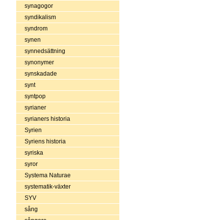
synagogor
syndikalism
syndrom
synen
synnedsättning
synonymer
synskadade
synt
syntpop
syrianer
syrianers historia
Syrien
Syriens historia
syriska
syror
Systema Naturae
systematik-växter
SYV
sång