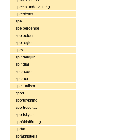
specialundervisning
speedway
spel
spelberoende
speleologi
spelregler
spex
spindeldjur
spindlar
spionage
spioner
spiritualism
sport
sportdykning
sportresultat
sportskytte
sprïåkinlärning
språk
språkhistoria