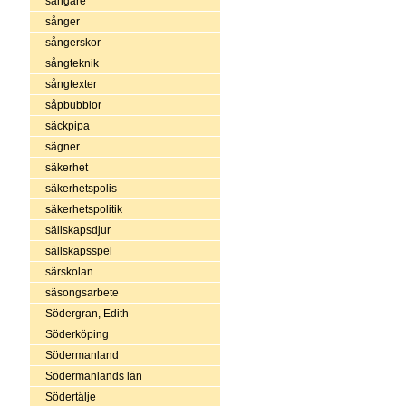
sångare
sånger
sångerskor
sångteknik
sångtexter
såpbubblor
säckpipa
sägner
säkerhet
säkerhetspolis
säkerhetspolitik
sällskapsdjur
sällskapsspel
särskolan
säsongsarbete
Södergran, Edith
Söderköping
Södermanland
Södermanlands län
Södertälje