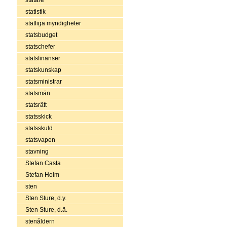
statistik
statliga myndigheter
statsbudget
statschefer
statsfinanser
statskunskap
statsministrar
statsmän
statsrätt
statsskick
statsskuld
statsvapen
stavning
Stefan Casta
Stefan Holm
sten
Sten Sture, d.y.
Sten Sture, d.ä.
stenåldern