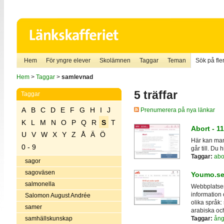
Hem
För yngre elever
Skolämnen
Taggar
Teman
Sök på fler
Hem
>
Taggar
>
samlevnad
5 träffar
Taggar
A
B
C
D
E
F
G
H
I
J
Prenumerera på nya länkar
K
L
M
N
O
P
Q
R
S
T
Abort - 1
U
V
W
X
Y
Z
Å
Ä
Ö
Här kan man
0 - 9
går till. Du 
Taggar:
abo
sagor
sagoväsen
Youmo.s
salmonella
Webbplatsen 
information 
Salomon August Andrée
olika språk:
samer
arabiska och
samhällskunskap
Taggar:
ång