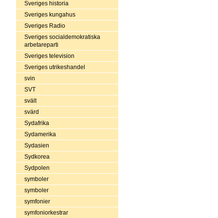
Sveriges historia
Sveriges kungahus
Sveriges Radio
Sveriges socialdemokratiska
arbetareparti
Sveriges television
Sveriges utrikeshandel
svin
SVT
svält
svärd
Sydafrika
Sydamerika
Sydasien
Sydkorea
Sydpolen
symboler
symboler
symfonier
symfoniorkestrar