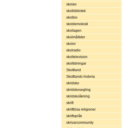
skolan
skolbibliotek
skolbio
skoldemokrati
skollagen
skolmåltider
skolor
skolradio
skoltelevision
skoltidningar
Skottland
Skottlands historia
skridsko
skridskosegling
skridskoåkning
skrift
skriftlösa religioner
skriftspråk
skrivarcommunity