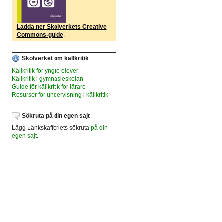
Ladda ner Skolverkets Creative
Commons-guide
.
Skolverket om källkritik
Källkritik för yngre elever
Källkritik i gymnasieskolan
Guide för källkritik för lärare
Resurser för undervisning i källkritik
Sökruta på din egen sajt
Lägg Länkskafferiets sökruta
på din
egen sajt
.