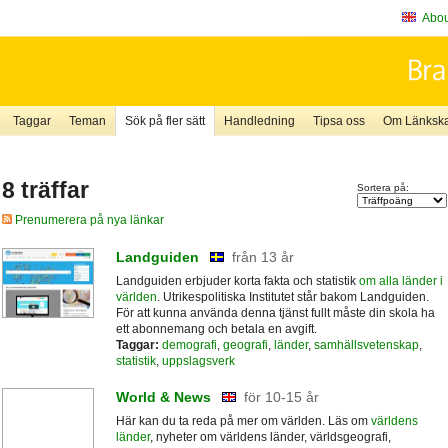
About
Taggar
Teman
Sök på fler sätt
Handledning
Tipsa oss
Om Länkskaf
8 träffar
Sortera på:
Prenumerera på nya länkar
Landguiden
från 13 år
Landguiden erbjuder korta fakta och statistik
om alla länder i
världen
. Utrikespolitiska Institutet står bakom Landguiden.
För att kunna använda denna tjänst fullt måste din skola ha
ett abonnemang och betala en avgift.
Taggar:
demografi
,
geografi
,
länder
,
samhällsvetenskap
,
statistik
,
uppslagsverk
World & News
för 10-15 år
Här kan du ta reda på mer om världen. Läs om
världens
länder
, nyheter om världens länder, världsgeografi,