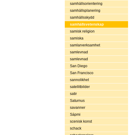
samhällsorientering
samhällsplanering
samhällsskydd
samhällsvetenskap
samisk religion
samiska
samlarverksamhet
samlevnad
samlevnad
San Diego
San Francisco
sannolikhet
satellitbilder
satir
Saturnus
savanner
Sápmi
scenisk konst
schack