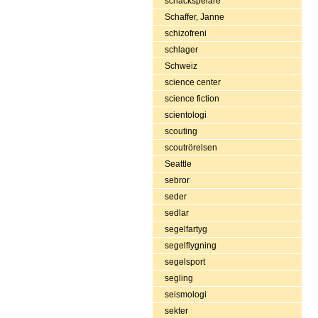
schackspelare
Schaffer, Janne
schizofreni
schlager
Schweiz
science center
science fiction
scientologi
scouting
scoutrörelsen
Seattle
sebror
seder
sedlar
segelfartyg
segelflygning
segelsport
segling
seismologi
sekter