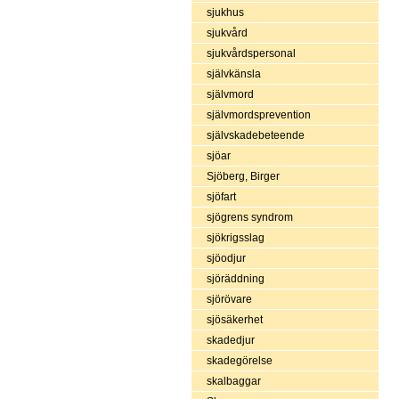
sjukhus
sjukvård
sjukvårdspersonal
självkänsla
självmord
självmordsprevention
självskadebeteende
sjöar
Sjöberg, Birger
sjöfart
sjögrens syndrom
sjökrigsslag
sjöodjur
sjöräddning
sjörövare
sjösäkerhet
skadedjur
skadegörelse
skalbaggar