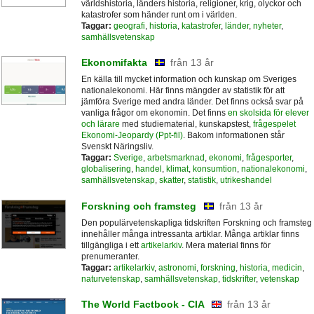
världshistoria, länders historia, religioner, krig, olyckor och
katastrofer som händer runt om i världen.
Taggar:
geografi
,
historia
,
katastrofer
,
länder
,
nyheter
,
samhällsvetenskap
Ekonomifakta
från 13 år
En källa till mycket information och kunskap om Sveriges
nationalekonomi. Här finns mängder av statistik för att
jämföra Sverige med andra länder. Det finns också svar på
vanliga frågor om ekonomin. Det finns
en skolsida för elever
och lärare
med studiematerial, kunskapstest,
frågespelet
Ekonomi-Jeopardy (Ppt-fil)
. Bakom informationen står
Svenskt Näringsliv.
Taggar:
Sverige
,
arbetsmarknad
,
ekonomi
,
frågesporter
,
globalisering
,
handel
,
klimat
,
konsumtion
,
nationalekonomi
,
samhällsvetenskap
,
skatter
,
statistik
,
utrikeshandel
Forskning och framsteg
från 13 år
Den populärvetenskapliga tidskriften Forskning och framsteg
innehåller många intressanta artiklar. Många artiklar finns
tillgängliga i ett
artikelarkiv
. Mera material finns för
prenumeranter.
Taggar:
artikelarkiv
,
astronomi
,
forskning
,
historia
,
medicin
,
naturvetenskap
,
samhällsvetenskap
,
tidskrifter
,
vetenskap
The World Factbook - CIA
från 13 år