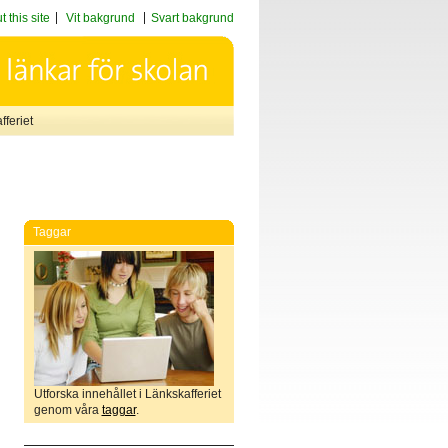
 this site
Vit bakgrund
Svart bakgrund
feriet
Taggar
Utforska innehållet i Länkskafferiet
genom våra
taggar
.