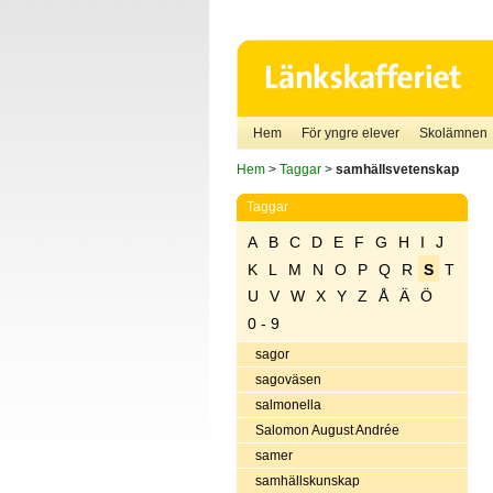
Hem
För yngre elever
Skolämnen
Hem
>
Taggar
>
samhällsvetenskap
Taggar
A
B
C
D
E
F
G
H
I
J
K
L
M
N
O
P
Q
R
S
T
U
V
W
X
Y
Z
Å
Ä
Ö
0 - 9
sagor
sagoväsen
salmonella
Salomon August Andrée
samer
samhällskunskap