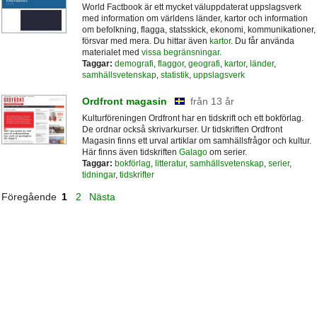
World Factbook är ett mycket väluppdaterat uppslagsverk
med information om världens länder, kartor och information
om befolkning, flagga, statsskick, ekonomi, kommunikationer,
försvar med mera. Du hittar även
kartor
. Du får använda
materialet med
vissa begränsningar
.
Taggar:
demografi
,
flaggor
,
geografi
,
kartor
,
länder
,
samhällsvetenskap
,
statistik
,
uppslagsverk
Ordfront magasin
från 13 år
Kulturföreningen Ordfront har en tidskrift och ett bokförlag.
De ordnar också skrivarkurser. Ur tidskriften Ordfront
Magasin finns ett urval artiklar om samhällsfrågor och kultur.
Här finns även tidskriften
Galago
om serier.
Taggar:
bokförlag
,
litteratur
,
samhällsvetenskap
,
serier
,
tidningar
,
tidskrifter
Föregående
1
2
Nästa