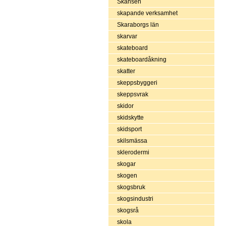
Skansen
skapande verksamhet
Skaraborgs län
skarvar
skateboard
skateboardåkning
skatter
skeppsbyggeri
skeppsvrak
skidor
skidskytte
skidsport
skilsmässa
sklerodermi
skogar
skogen
skogsbruk
skogsindustri
skogsrå
skola