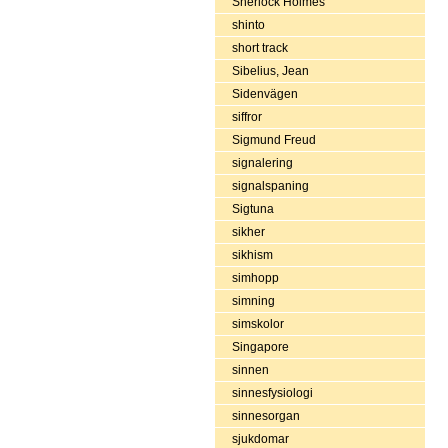
Sherlock Holmes
shinto
short track
Sibelius, Jean
Sidenvägen
siffror
Sigmund Freud
signalering
signalspaning
Sigtuna
sikher
sikhism
simhopp
simning
simskolor
Singapore
sinnen
sinnesfysiologi
sinnesorgan
sjukdomar