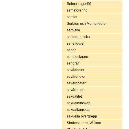
Selma Lagerlöf
semaforering
semlor
Serbien och Montenegro
serbiska
serbokroatiska
seriefigurer
serier
serietecknare
serigrafi
sevädheter
sevärdheter
sevärdheter
sevärheter
sexualitet
sexualkunskap
sexualkunskap
sexuella övergrepp
Shakespeare, William