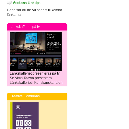
Veckans länktips
Här hittar du de 50 senast tillkomna
länkarna
Länkskafferiet på tv
Länkskafferiet presenteras på tv
Se Alma Taawo presentera
Länkskafferiet i Kunskapskanalen.
Creative Commons