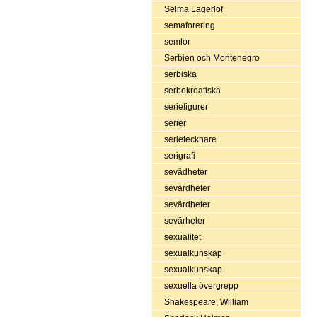
Selma Lagerlöf
semaforering
semlor
Serbien och Montenegro
serbiska
serbokroatiska
seriefigurer
serier
serietecknare
serigrafi
sevädheter
sevärdheter
sevärdheter
sevärheter
sexualitet
sexualkunskap
sexualkunskap
sexuella övergrepp
Shakespeare, William