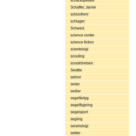
schackspelare
Schaffer, Janne
schizofreni
schlager
Schweiz
science center
science fiction
scientologi
scouting
scoutrörelsen
Seattle
sebror
seder
sedlar
segelfartyg
segelflygning
segelsport
segling
seismologi
sekter