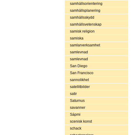
samhällsorientering
samhällsplanering
samhällsskydd
samhällsvetenskap
samisk religion
samiska
samlarverksamhet
samlevnad
samlevnad
San Diego
San Francisco
sannolikhet
satellitbilder
satir
Saturnus
savanner
Sápmi
scenisk konst
schack