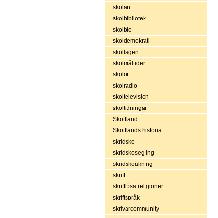
skolan
skolbibliotek
skolbio
skoldemokrati
skollagen
skolmåltider
skolor
skolradio
skoltelevision
skoltidningar
Skottland
Skottlands historia
skridsko
skridskosegling
skridskoåkning
skrift
skriftlösa religioner
skriftspråk
skrivarcommunity