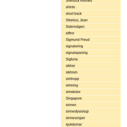
Sherlock Holmes
shinto
short track
Sibelius, Jean
Sidenvägen
siffror
Sigmund Freud
signalering
signalspaning
Sigtuna
sikher
sikhism
simhopp
simning
simskolor
Singapore
sinnen
sinnesfysiologi
sinnesorgan
sjukdomar