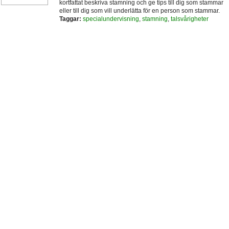
kortfattat beskriva stamning och ge tips till dig som stammar
eller till dig som vill underlätta för en person som stammar.
Taggar:
specialundervisning
,
stamning
,
talsvårigheter