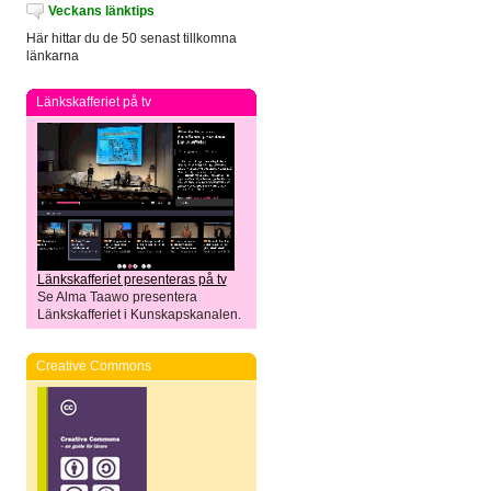
Veckans länktips
Här hittar du de 50 senast tillkomna
länkarna
Länkskafferiet på tv
Länkskafferiet presenteras på tv
Se Alma Taawo presentera
Länkskafferiet i Kunskapskanalen.
Creative Commons