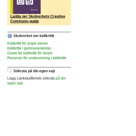
Ladda ner Skolverkets Creative
Commons-guide
.
Skolverket om källkritik
Källkritik för yngre elever
Källkritik i gymnasieskolan
Guide för källkritik för lärare
Resurser för undervisning i källkritik
Sökruta på din egen sajt
Lägg Länkskafferiets sökruta
på din
egen sajt
.