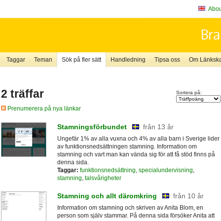
About
Taggar
Teman
Sök på fler sätt
Handledning
Tipsa oss
Om Länkskaf
2 träffar
Sortera på:
Prenumerera på nya länkar
Stamningsförbundet
från 13 år
Ungefär 1% av alla vuxna och 4% av alla barn i Sverige lider
av funktionsnedsättningen stamning. Information om
stamning och vart man kan vända sig för att få stöd finns på
denna sida.
Taggar:
funktionsnedsättning
,
specialundervisning
,
stamning
,
talsvårigheter
Stamning och allt däromkring
från 10 år
Information om stamning och skriven av Anita Blom, en
person som själv stammar. På denna sida försöker Anita att