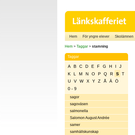
Hem
För yngre elever
Skolämnen
Hem
>
Taggar
>
stamning
Taggar
A
B
C
D
E
F
G
H
I
J
K
L
M
N
O
P
Q
R
S
T
U
V
W
X
Y
Z
Å
Ä
Ö
0 - 9
sagor
sagoväsen
salmonella
Salomon August Andrée
samer
samhällskunskap