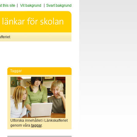
 this site
Vit bakgrund
Svart bakgrund
feriet
Taggar
Utforska innehållet i Länkskafferiet
genom våra
taggar
.