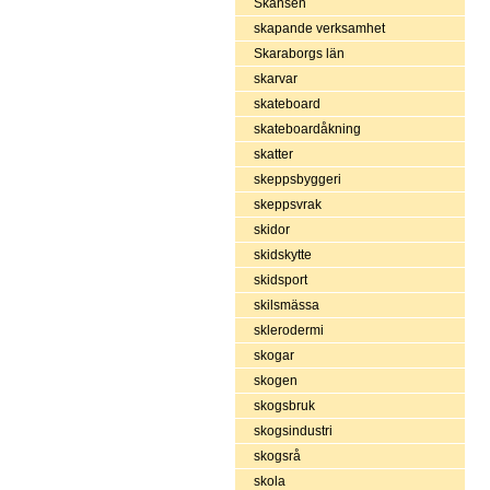
Skansen
skapande verksamhet
Skaraborgs län
skarvar
skateboard
skateboardåkning
skatter
skeppsbyggeri
skeppsvrak
skidor
skidskytte
skidsport
skilsmässa
sklerodermi
skogar
skogen
skogsbruk
skogsindustri
skogsrå
skola