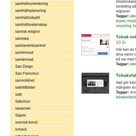
missbrukare
samhällsorientering
landsting på
samhällsplanering
regioner.
Taggar:
alk
samhällsskydd
knark
,
miss
samhällsvetenskap
snusning
,
t
samisk religion
Tobak och
samiska
10 år
samlarverksamhet
Här kan du 
samlevnad
dina vanor o
på var man k
samlevnad
Taggar:
alk
San Diego
San Francisco
Tobaksfa
sannolikhet
Vad gör tob
mängder av 
satellitbilder
Taggar:
dro
satir
tobaksrökni
Saturnus
savanner
Sápmi
scenisk konst
schack