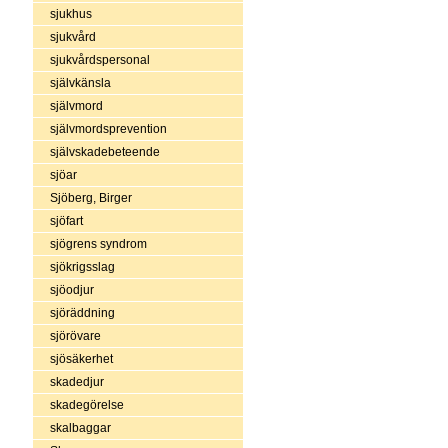
sjukhus
sjukvård
sjukvårdspersonal
självkänsla
självmord
självmordsprevention
självskadebeteende
sjöar
Sjöberg, Birger
sjöfart
sjögrens syndrom
sjökrigsslag
sjöodjur
sjöräddning
sjörövare
sjösäkerhet
skadedjur
skadegörelse
skalbaggar