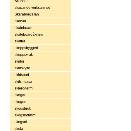
Skansen
skapande verksamhet
Skaraborgs län
skarvar
skateboard
skateboardåkning
skatter
skeppsbyggeri
skeppsvrak
skidor
skidskytte
skidsport
skilsmässa
sklerodermi
skogar
skogen
skogsbruk
skogsindustri
skogsrå
skola