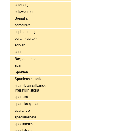
solenergi
solsystemet
Somalia
somaliska
sophantering
sorani (språk)
sorkar
soul
Sovjetunionen
spam
Spanien
Spaniens historia
spansk-amerikansk
litteraturhistoria
spanska
spanska sjukan
sparande
specialarbete
specialeffekter
specialskolan