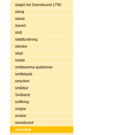
slaget vid Svensksund 1790
slang
slavar
slaveri
slott
släktforskning
sländor
slöjd
smide
smittsamma sjukdomar
smittskydd
smycken
smådjur
Småland
sniffning
sniglar
snokar
snowboard
snusning