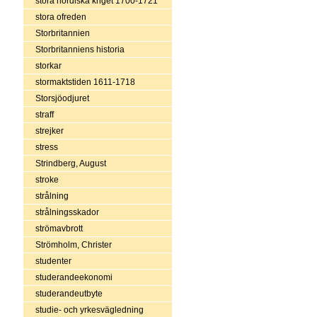
stora nordiska kriget 1700-1721
stora ofreden
Storbritannien
Storbritanniens historia
storkar
stormaktstiden 1611-1718
Storsjöodjuret
straff
strejker
stress
Strindberg, August
stroke
strålning
strålningsskador
strömavbrott
Strömholm, Christer
studenter
studerandeekonomi
studerandeutbyte
studie- och yrkesvägledning