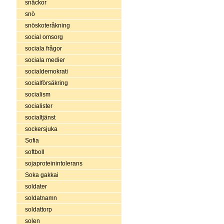
snäckor
snö
snöskoteråkning
social omsorg
sociala frågor
sociala medier
socialdemokrati
socialförsäkring
socialism
socialister
socialtjänst
sockersjuka
Sofia
softboll
sojaproteinintolerans
Soka gakkai
soldater
soldatnamn
soldattorp
solen