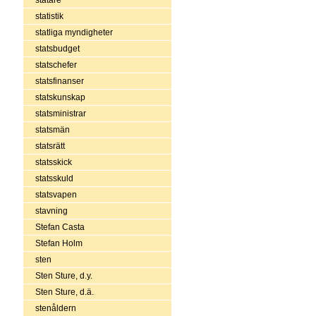
statistik
statliga myndigheter
statsbudget
statschefer
statsfinanser
statskunskap
statsministrar
statsmän
statsrätt
statsskick
statsskuld
statsvapen
stavning
Stefan Casta
Stefan Holm
sten
Sten Sture, d.y.
Sten Sture, d.ä.
stenåldern