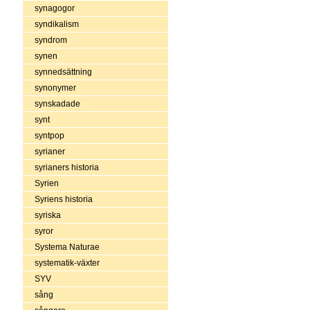
synagogor
syndikalism
syndrom
synen
synnedsättning
synonymer
synskadade
synt
syntpop
syrianer
syrianers historia
Syrien
Syriens historia
syriska
syror
Systema Naturae
systematik-växter
SYV
sång