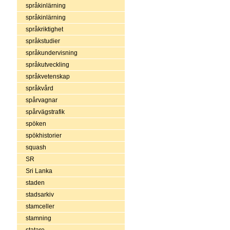
språkinlärning
språkinlärning
språkriktighet
språkstudier
språkundervisning
språkutveckling
språkvetenskap
språkvård
spårvagnar
spårvägstrafik
spöken
spökhistorier
squash
SR
Sri Lanka
staden
stadsarkiv
stamceller
stamning
statare