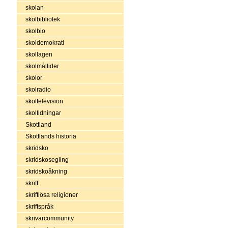
skolan
skolbibliotek
skolbio
skoldemokrati
skollagen
skolmåltider
skolor
skolradio
skoltelevision
skoltidningar
Skottland
Skottlands historia
skridsko
skridskosegling
skridskoåkning
skrift
skriftlösa religioner
skriftspråk
skrivarcommunity