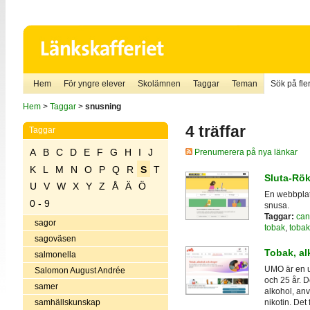
Hem
För yngre elever
Skolämnen
Taggar
Teman
Sök på fler
Hem
>
Taggar
>
snusning
4 träffar
Taggar
A
B
C
D
E
F
G
H
I
J
Prenumerera på nya länkar
K
L
M
N
O
P
Q
R
S
T
Sluta-Rök
U
V
W
X
Y
Z
Å
Ä
Ö
En webbplat
0 - 9
snusa.
Taggar:
can
sagor
tobak
,
tobak
sagoväsen
Tobak, al
salmonella
UMO är en u
Salomon August Andrée
och 25 år. D
samer
alkohol, an
samhällskunskap
nikotin. Det 