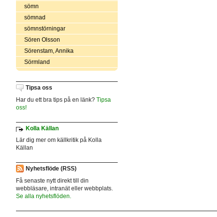
sömn
sömnad
sömnstörningar
Sören Olsson
Sörenstam, Annika
Sörmland
Tipsa oss
Har du ett bra tips på en länk?
Tipsa
oss!
Kolla Källan
Lär dig mer om källkritik på Kolla
Källan
Nyhetsflöde (RSS)
Få senaste nytt direkt till din
webbläsare, intranät eller webbplats.
Se alla nyhetsflöden.