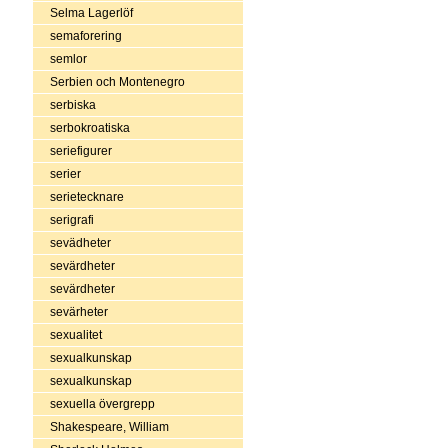
Selma Lagerlöf
semaforering
semlor
Serbien och Montenegro
serbiska
serbokroatiska
seriefigurer
serier
serietecknare
serigrafi
sevädheter
sevärdheter
sevärdheter
sevärheter
sexualitet
sexualkunskap
sexualkunskap
sexuella övergrepp
Shakespeare, William