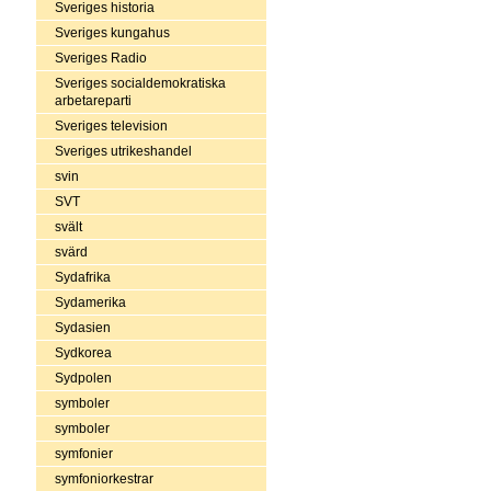
Sveriges historia
Sveriges kungahus
Sveriges Radio
Sveriges socialdemokratiska
arbetareparti
Sveriges television
Sveriges utrikeshandel
svin
SVT
svält
svärd
Sydafrika
Sydamerika
Sydasien
Sydkorea
Sydpolen
symboler
symboler
symfonier
symfoniorkestrar