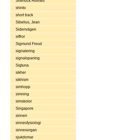
Sherlock Holmes
shinto
short track
Sibelius, Jean
Sidenvägen
siffror
Sigmund Freud
signalering
signalspaning
Sigtuna
sikher
sikhism
simhopp
simning
simskolor
Singapore
sinnen
sinnesfysiologi
sinnesorgan
sjukdomar