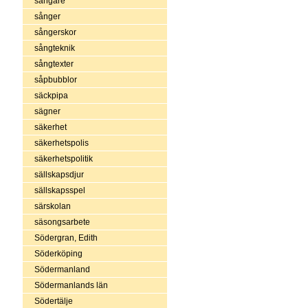
sångare
sånger
sångerskor
sångteknik
sångtexter
såpbubblor
säckpipa
sägner
säkerhet
säkerhetspolis
säkerhetspolitik
sällskapsdjur
sällskapsspel
särskolan
säsongsarbete
Södergran, Edith
Söderköping
Södermanland
Södermanlands län
Södertälje