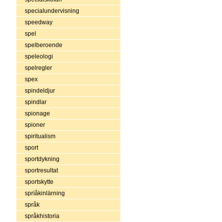
specialundervisning
speedway
spel
spelberoende
speleologi
spelregler
spex
spindeldjur
spindlar
spionage
spioner
spiritualism
sport
sportdykning
sportresultat
sportskytte
sprïåkinlärning
språk
språkhistoria