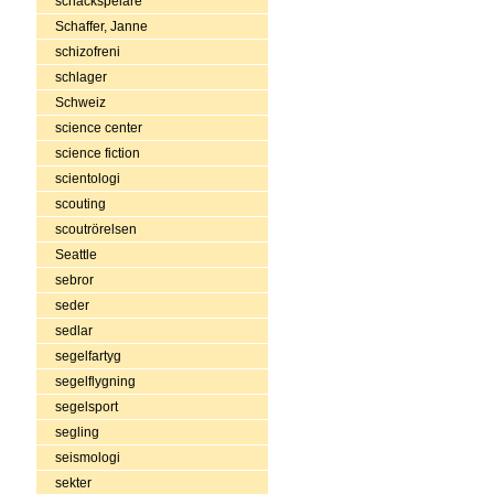
schackspelare
Schaffer, Janne
schizofreni
schlager
Schweiz
science center
science fiction
scientologi
scouting
scoutrörelsen
Seattle
sebror
seder
sedlar
segelfartyg
segelflygning
segelsport
segling
seismologi
sekter