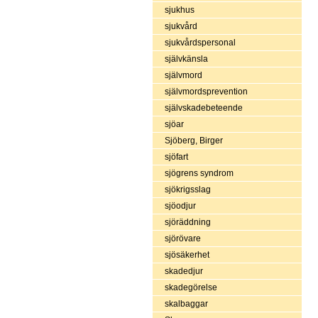
sjukhus
sjukvård
sjukvårdspersonal
självkänsla
självmord
självmordsprevention
självskadebeteende
sjöar
Sjöberg, Birger
sjöfart
sjögrens syndrom
sjökrigsslag
sjöodjur
sjöräddning
sjörövare
sjösäkerhet
skadedjur
skadegörelse
skalbaggar