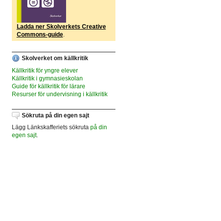
Ladda ner Skolverkets Creative
Commons-guide
.
Skolverket om källkritik
Källkritik för yngre elever
Källkritik i gymnasieskolan
Guide för källkritik för lärare
Resurser för undervisning i källkritik
Sökruta på din egen sajt
Lägg Länkskafferiets sökruta
på din
egen sajt
.