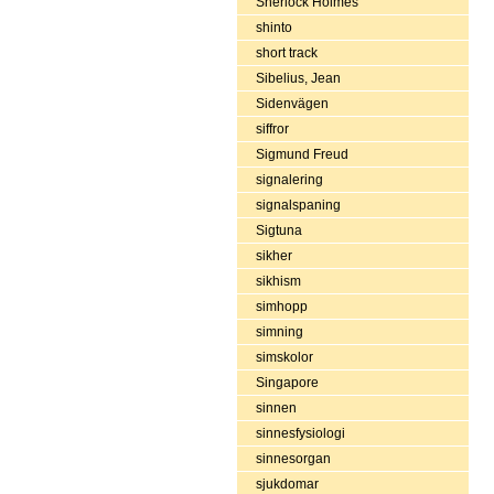
Sherlock Holmes
shinto
short track
Sibelius, Jean
Sidenvägen
siffror
Sigmund Freud
signalering
signalspaning
Sigtuna
sikher
sikhism
simhopp
simning
simskolor
Singapore
sinnen
sinnesfysiologi
sinnesorgan
sjukdomar