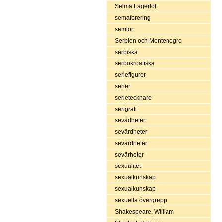
Selma Lagerlöf
semaforering
semlor
Serbien och Montenegro
serbiska
serbokroatiska
seriefigurer
serier
serietecknare
serigrafi
sevädheter
sevärdheter
sevärdheter
sevärheter
sexualitet
sexualkunskap
sexualkunskap
sexuella övergrepp
Shakespeare, William