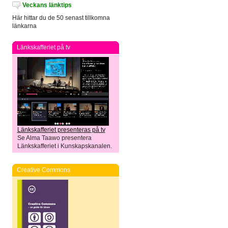
Veckans länktips
Här hittar du de 50 senast tillkomna
länkarna
Länkskafferiet på tv
Länkskafferiet presenteras på tv
Se Alma Taawo presentera
Länkskafferiet i Kunskapskanalen.
Creative Commons