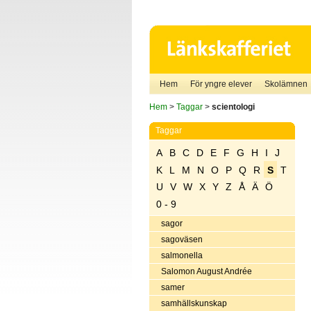
Hem
För yngre elever
Skolämnen
Hem
>
Taggar
>
scientologi
Taggar
A
B
C
D
E
F
G
H
I
J
K
L
M
N
O
P
Q
R
S
T
U
V
W
X
Y
Z
Å
Ä
Ö
0 - 9
sagor
sagoväsen
salmonella
Salomon August Andrée
samer
samhällskunskap