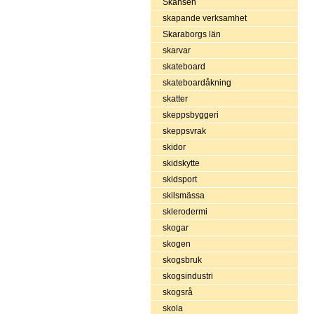
Skansen
skapande verksamhet
Skaraborgs län
skarvar
skateboard
skateboardåkning
skatter
skeppsbyggeri
skeppsvrak
skidor
skidskytte
skidsport
skilsmässa
sklerodermi
skogar
skogen
skogsbruk
skogsindustri
skogsrå
skola