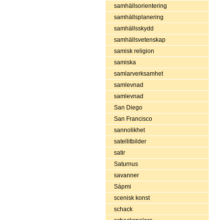
samhällsorientering
samhällsplanering
samhällsskydd
samhällsvetenskap
samisk religion
samiska
samlarverksamhet
samlevnad
samlevnad
San Diego
San Francisco
sannolikhet
satellitbilder
satir
Saturnus
savanner
Sápmi
scenisk konst
schack