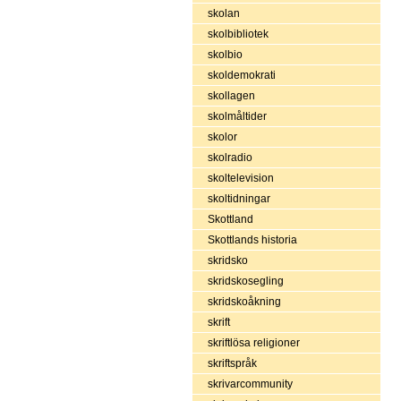
skolan
skolbibliotek
skolbio
skoldemokrati
skollagen
skolmåltider
skolor
skolradio
skoltelevision
skoltidningar
Skottland
Skottlands historia
skridsko
skridskosegling
skridskoåkning
skrift
skriftlösa religioner
skriftspråk
skrivarcommunity