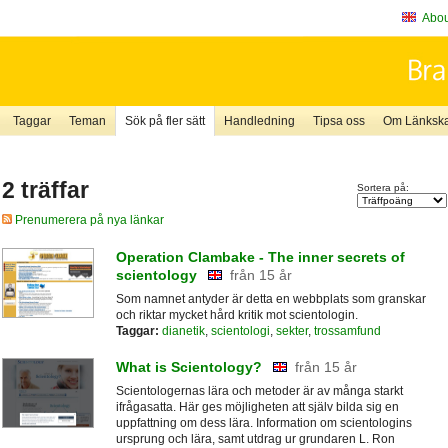
About
Taggar
Teman
Sök på fler sätt
Handledning
Tipsa oss
Om Länkskaf
2 träffar
Sortera på:
Prenumerera på nya länkar
Operation Clambake - The inner secrets of
scientology
från 15 år
Som namnet antyder är detta en webbplats som granskar
och riktar mycket hård kritik mot scientologin.
Taggar:
dianetik
,
scientologi
,
sekter
,
trossamfund
What is Scientology?
från 15 år
Scientologernas lära och metoder är av många starkt
ifrågasatta. Här ges möjligheten att själv bilda sig en
uppfattning om dess lära. Information om scientologins
ursprung och lära, samt utdrag ur grundaren L. Ron