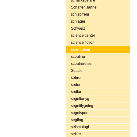
schackspelare
Schaffer, Janne
schizofreni
schlager
Schweiz
science center
science fiction
scientologi
scouting
scoutrörelsen
Seattle
sebror
seder
sedlar
segelfartyg
segelflygning
segelsport
segling
seismologi
sekter