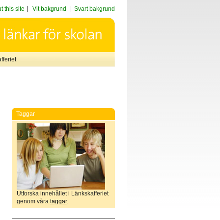
 this site
Vit bakgrund
Svart bakgrund
feriet
Taggar
Utforska innehållet i Länkskafferiet
genom våra
taggar
.