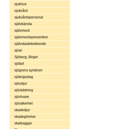
sjukhus
sjukvård
sjukvårdspersonal
självkänsla
självmord
självmordsprevention
självskadebeteende
sjöar
Sjöberg, Birger
sjöfart
sjögrens syndrom
sjökrigsslag
sjöodjur
sjöräddning
sjörövare
sjösäkerhet
skadedjur
skadegörelse
skalbaggar