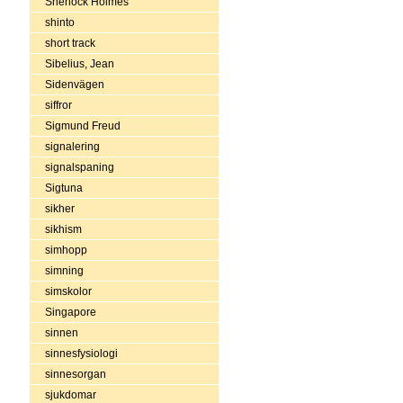
Sherlock Holmes
shinto
short track
Sibelius, Jean
Sidenvägen
siffror
Sigmund Freud
signalering
signalspaning
Sigtuna
sikher
sikhism
simhopp
simning
simskolor
Singapore
sinnen
sinnesfysiologi
sinnesorgan
sjukdomar