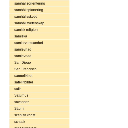
samhällsorientering
samhällsplanering
samhällsskydd
samhällsvetenskap
samisk religion
samiska
samlarverksamhet
samlevnad
samlevnad
San Diego
San Francisco
sannolikhet
satellitbilder
satir
Saturnus
savanner
Sápmi
scenisk konst
schack