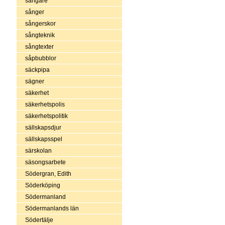
sångare
sånger
sångerskor
sångteknik
sångtexter
såpbubblor
säckpipa
sägner
säkerhet
säkerhetspolis
säkerhetspolitik
sällskapsdjur
sällskapsspel
särskolan
säsongsarbete
Södergran, Edith
Söderköping
Södermanland
Södermanlands län
Södertälje