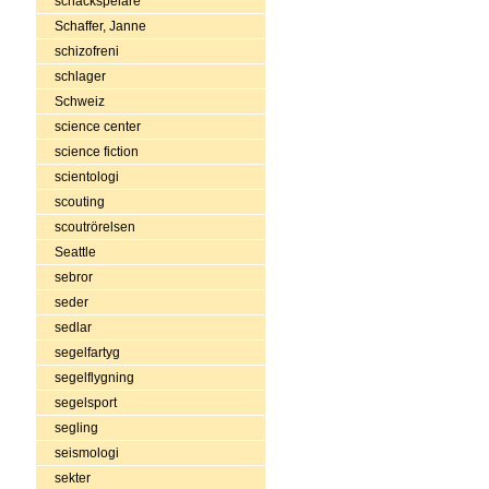
schackspelare
Schaffer, Janne
schizofreni
schlager
Schweiz
science center
science fiction
scientologi
scouting
scoutrörelsen
Seattle
sebror
seder
sedlar
segelfartyg
segelflygning
segelsport
segling
seismologi
sekter