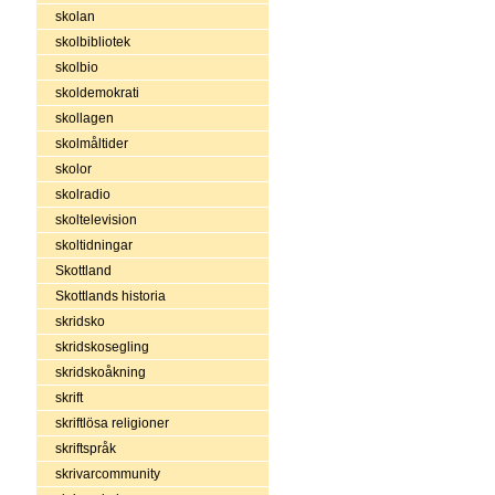
skolan
skolbibliotek
skolbio
skoldemokrati
skollagen
skolmåltider
skolor
skolradio
skoltelevision
skoltidningar
Skottland
Skottlands historia
skridsko
skridskosegling
skridskoåkning
skrift
skriftlösa religioner
skriftspråk
skrivarcommunity