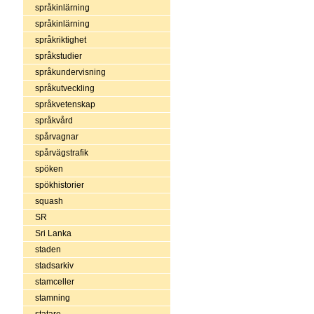
språkinlärning
språkinlärning
språkriktighet
språkstudier
språkundervisning
språkutveckling
språkvetenskap
språkvård
spårvagnar
spårvägstrafik
spöken
spökhistorier
squash
SR
Sri Lanka
staden
stadsarkiv
stamceller
stamning
statare