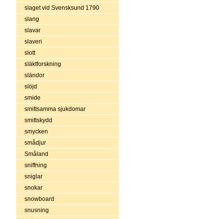
slaget vid Svensksund 1790
slang
slavar
slaveri
slott
släktforskning
sländor
slöjd
smide
smittsamma sjukdomar
smittskydd
smycken
smådjur
Småland
sniffning
sniglar
snokar
snowboard
snusning