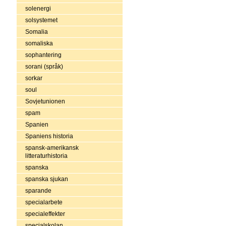
solenergi
solsystemet
Somalia
somaliska
sophantering
sorani (språk)
sorkar
soul
Sovjetunionen
spam
Spanien
Spaniens historia
spansk-amerikansk
litteraturhistoria
spanska
spanska sjukan
sparande
specialarbete
specialeffekter
specialskolan