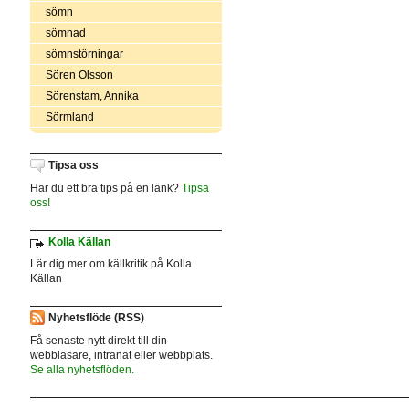
sömn
sömnad
sömnstörningar
Sören Olsson
Sörenstam, Annika
Sörmland
Tipsa oss
Har du ett bra tips på en länk?
Tipsa
oss!
Kolla Källan
Lär dig mer om källkritik på Kolla
Källan
Nyhetsflöde (RSS)
Få senaste nytt direkt till din
webbläsare, intranät eller webbplats.
Se alla nyhetsflöden.