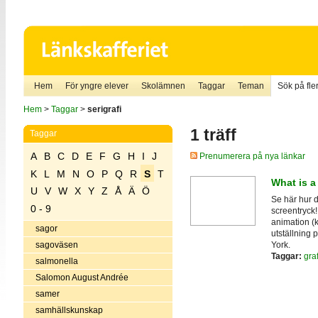
Hem
För yngre elever
Skolämnen
Taggar
Teman
Sök på fler
Hem
>
Taggar
>
serigrafi
1 träff
Taggar
A
B
C
D
E
F
G
H
I
J
Prenumerera på nya länkar
K
L
M
N
O
P
Q
R
S
T
What is a
U
V
W
X
Y
Z
Å
Ä
Ö
Se här hur de
0 - 9
screentryck!
animation (k
sagor
utställning
York.
sagoväsen
Taggar:
gra
salmonella
Salomon August Andrée
samer
samhällskunskap