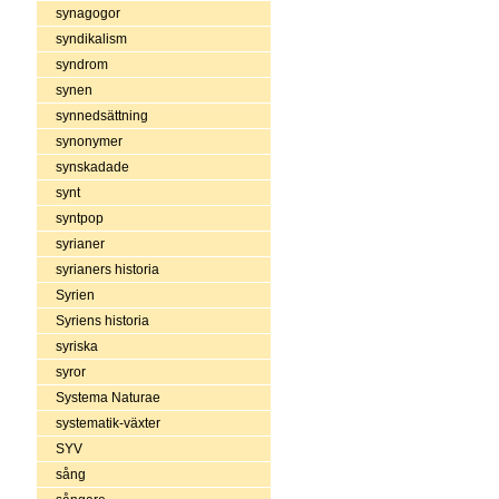
synagogor
syndikalism
syndrom
synen
synnedsättning
synonymer
synskadade
synt
syntpop
syrianer
syrianers historia
Syrien
Syriens historia
syriska
syror
Systema Naturae
systematik-växter
SYV
sång