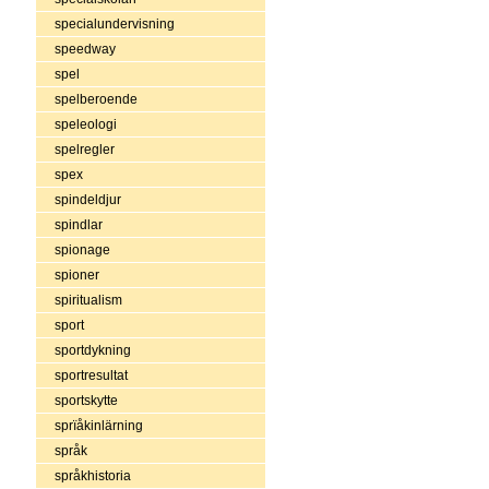
specialundervisning
speedway
spel
spelberoende
speleologi
spelregler
spex
spindeldjur
spindlar
spionage
spioner
spiritualism
sport
sportdykning
sportresultat
sportskytte
sprïåkinlärning
språk
språkhistoria