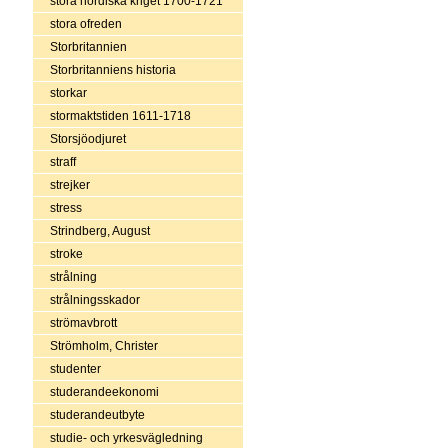
stora nordiska kriget 1700-1721
stora ofreden
Storbritannien
Storbritanniens historia
storkar
stormaktstiden 1611-1718
Storsjöodjuret
straff
strejker
stress
Strindberg, August
stroke
strålning
strålningsskador
strömavbrott
Strömholm, Christer
studenter
studerandeekonomi
studerandeutbyte
studie- och yrkesvägledning