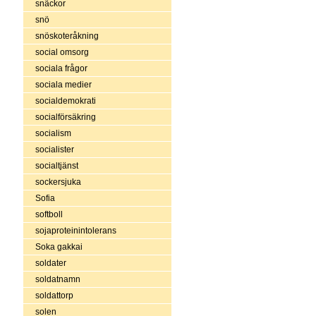
snäckor
snö
snöskoteråkning
social omsorg
sociala frågor
sociala medier
socialdemokrati
socialförsäkring
socialism
socialister
socialtjänst
sockersjuka
Sofia
softboll
sojaproteinintolerans
Soka gakkai
soldater
soldatnamn
soldattorp
solen