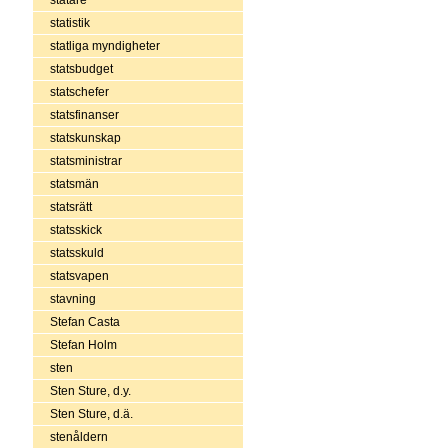
statistik
statliga myndigheter
statsbudget
statschefer
statsfinanser
statskunskap
statsministrar
statsmän
statsrätt
statsskick
statsskuld
statsvapen
stavning
Stefan Casta
Stefan Holm
sten
Sten Sture, d.y.
Sten Sture, d.ä.
stenåldern