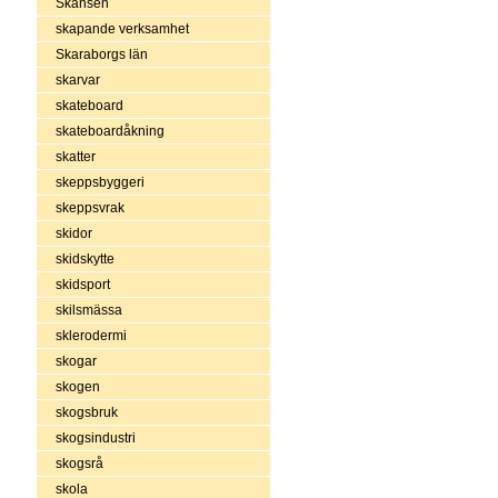
Skansen
skapande verksamhet
Skaraborgs län
skarvar
skateboard
skateboardåkning
skatter
skeppsbyggeri
skeppsvrak
skidor
skidskytte
skidsport
skilsmässa
sklerodermi
skogar
skogen
skogsbruk
skogsindustri
skogsrå
skola