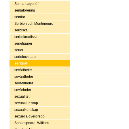
Selma Lagerlöf
semaforering
semlor
Serbien och Montenegro
serbiska
serbokroatiska
seriefigurer
serier
serietecknare
serigrafi
sevädheter
sevärdheter
sevärdheter
sevärheter
sexualitet
sexualkunskap
sexualkunskap
sexuella övergrepp
Shakespeare, William