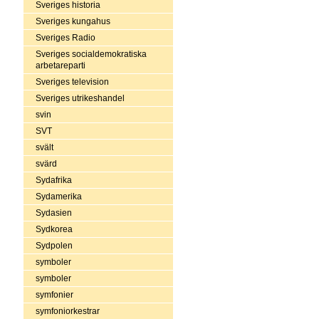
Sveriges historia
Sveriges kungahus
Sveriges Radio
Sveriges socialdemokratiska
arbetareparti
Sveriges television
Sveriges utrikeshandel
svin
SVT
svält
svärd
Sydafrika
Sydamerika
Sydasien
Sydkorea
Sydpolen
symboler
symboler
symfonier
symfoniorkestrar