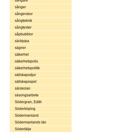
sångare
sånger
sångerskor
sångteknik
sångtexter
såpbubblor
säckpipa
sägner
säkerhet
säkerhetspolis
säkerhetspolitik
sällskapsdjur
sällskapsspel
särskolan
säsongsarbete
Södergran, Edith
Söderköping
Södermanland
Södermanlands län
Södertälje