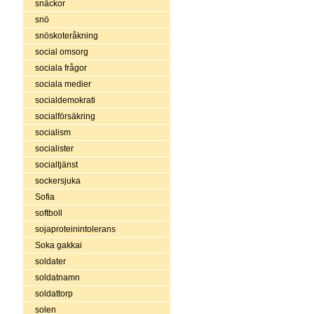
snäckor
snö
snöskoteråkning
social omsorg
sociala frågor
sociala medier
socialdemokrati
socialförsäkring
socialism
socialister
socialtjänst
sockersjuka
Sofia
softboll
sojaproteinintolerans
Soka gakkai
soldater
soldatnamn
soldattorp
solen