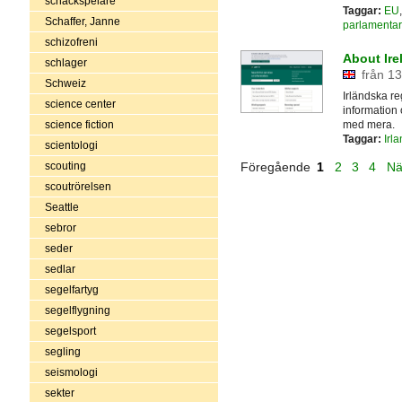
schackspelare
Taggar:
EU
Schaffer, Janne
parlamenta
schizofreni
About Ire
schlager
från 13
Schweiz
Irländska r
science center
information 
med mera.
science fiction
Taggar:
Irl
scientologi
scouting
Föregående
1
2
3
4
Nä
scoutrörelsen
Seattle
sebror
seder
sedlar
segelfartyg
segelflygning
segelsport
segling
seismologi
sekter