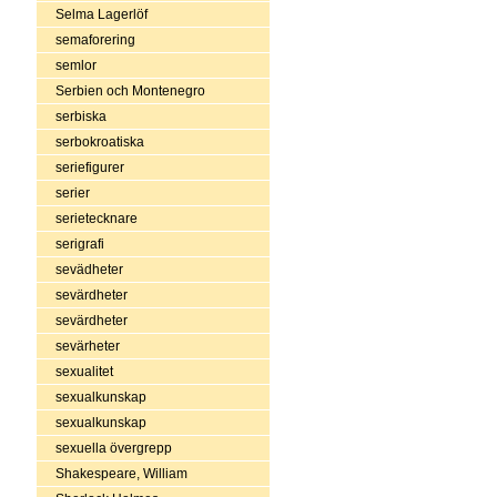
Selma Lagerlöf
semaforering
semlor
Serbien och Montenegro
serbiska
serbokroatiska
seriefigurer
serier
serietecknare
serigrafi
sevädheter
sevärdheter
sevärdheter
sevärheter
sexualitet
sexualkunskap
sexualkunskap
sexuella övergrepp
Shakespeare, William