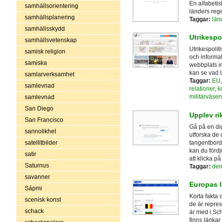
En alfabetis
samhällsorientering
länders rege
samhällsplanering
Taggar:
län
samhällsskydd
Utrikespol
samhällsvetenskap
Utrikespoliti
samisk religion
och informat
samiska
webbplats i
kan se vad U
samlarverksamhet
Taggar:
EU
samlevnad
relationer
,
k
militärväsen
samlevnad
San Diego
Upplev r
San Francisco
Gå på en dig
sannolikhet
utforska de 
tangentborde
satellitbilder
kan du förd
satir
att klicka p
Saturnus
Taggar:
dem
savanner
Europas 
Sápmi
Korta fakta
scenisk konst
de är repre
schack
är med i Sc
finns länkar