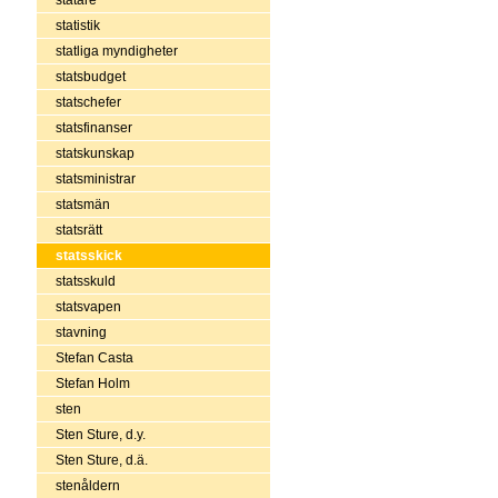
statistik
statliga myndigheter
statsbudget
statschefer
statsfinanser
statskunskap
statsministrar
statsmän
statsrätt
statsskick
statsskuld
statsvapen
stavning
Stefan Casta
Stefan Holm
sten
Sten Sture, d.y.
Sten Sture, d.ä.
stenåldern