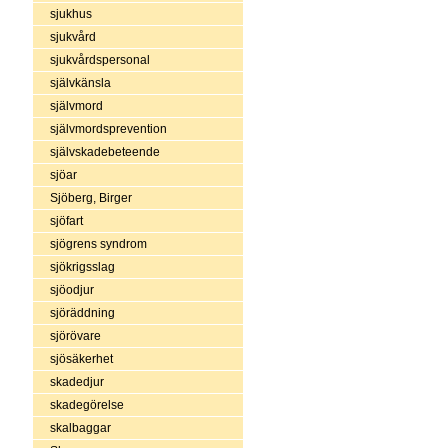
sjukhus
sjukvård
sjukvårdspersonal
självkänsla
självmord
självmordsprevention
självskadebeteende
sjöar
Sjöberg, Birger
sjöfart
sjögrens syndrom
sjökrigsslag
sjöodjur
sjöräddning
sjörövare
sjösäkerhet
skadedjur
skadegörelse
skalbaggar