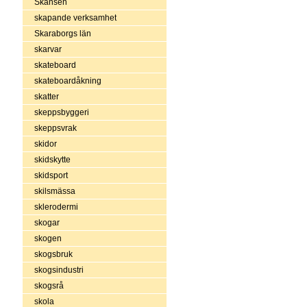
Skansen
skapande verksamhet
Skaraborgs län
skarvar
skateboard
skateboardåkning
skatter
skeppsbyggeri
skeppsvrak
skidor
skidskytte
skidsport
skilsmässa
sklerodermi
skogar
skogen
skogsbruk
skogsindustri
skogsrå
skola