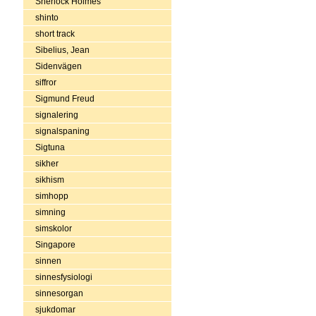
Sherlock Holmes
shinto
short track
Sibelius, Jean
Sidenvägen
siffror
Sigmund Freud
signalering
signalspaning
Sigtuna
sikher
sikhism
simhopp
simning
simskolor
Singapore
sinnen
sinnesfysiologi
sinnesorgan
sjukdomar