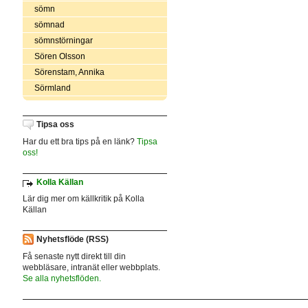
sömn
sömnad
sömnstörningar
Sören Olsson
Sörenstam, Annika
Sörmland
Tipsa oss
Har du ett bra tips på en länk?
Tipsa
oss!
Kolla Källan
Lär dig mer om källkritik på Kolla
Källan
Nyhetsflöde (RSS)
Få senaste nytt direkt till din
webbläsare, intranät eller webbplats.
Se alla nyhetsflöden.