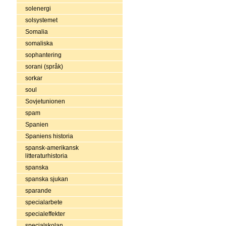
solenergi
solsystemet
Somalia
somaliska
sophantering
sorani (språk)
sorkar
soul
Sovjetunionen
spam
Spanien
Spaniens historia
spansk-amerikansk
litteraturhistoria
spanska
spanska sjukan
sparande
specialarbete
specialeffekter
specialskolan