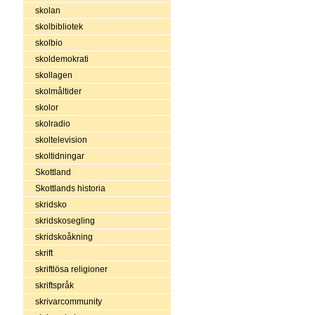
skolan
skolbibliotek
skolbio
skoldemokrati
skollagen
skolmåltider
skolor
skolradio
skoltelevision
skoltidningar
Skottland
Skottlands historia
skridsko
skridskosegling
skridskoåkning
skrift
skriftlösa religioner
skriftspråk
skrivarcommunity