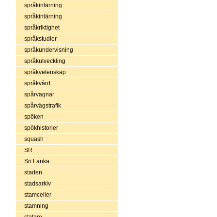
språkinlärning
språkinlärning
språkriktighet
språkstudier
språkundervisning
språkutveckling
språkvetenskap
språkvård
spårvagnar
spårvägstrafik
spöken
spökhistorier
squash
SR
Sri Lanka
staden
stadsarkiv
stamceller
stamning
statare