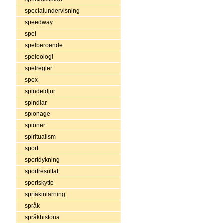
specialundervisning
speedway
spel
spelberoende
speleologi
spelregler
spex
spindeldjur
spindlar
spionage
spioner
spiritualism
sport
sportdykning
sportresultat
sportskytte
sprïåkinlärning
språk
språkhistoria