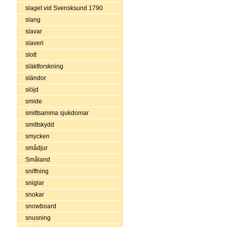
slaget vid Svensksund 1790
slang
slavar
slaveri
slott
släktforskning
sländor
slöjd
smide
smittsamma sjukdomar
smittskydd
smycken
smådjur
Småland
sniffning
sniglar
snokar
snowboard
snusning