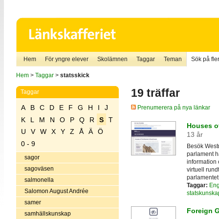
Hem
För yngre elever
Skolämnen
Taggar
Teman
Sök på fler
Hem
>
Taggar
>
statsskick
19 träffar
Taggar
A
B
C
D
E
F
G
H
I
J
Prenumerera på nya länkar
K
L
M
N
O
P
Q
R
S
T
Houses of
U
V
W
X
Y
Z
Å
Ä
Ö
13 år
0 - 9
Besök Westm
parlament har
sagor
information
sagoväsen
virtuell run
parlamentet
salmonella
Taggar:
Eng
Salomon August Andrée
statskunska
samer
Foreign 
samhällskunskap