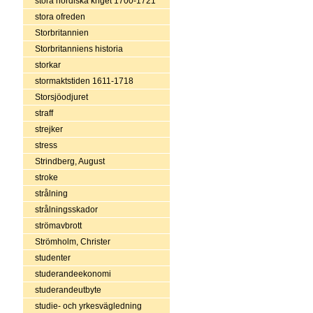
stora nordiska kriget 1700-1721
stora ofreden
Storbritannien
Storbritanniens historia
storkar
stormaktstiden 1611-1718
Storsjöodjuret
straff
strejker
stress
Strindberg, August
stroke
strålning
strålningsskador
strömavbrott
Strömholm, Christer
studenter
studerandeekonomi
studerandeutbyte
studie- och yrkesvägledning