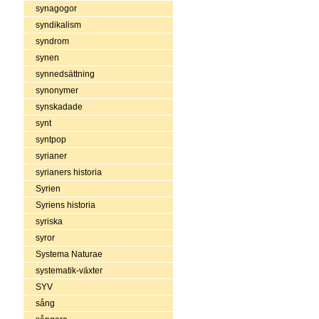
synagogor
syndikalism
syndrom
synen
synnedsättning
synonymer
synskadade
synt
syntpop
syrianer
syrianers historia
Syrien
Syriens historia
syriska
syror
Systema Naturae
systematik-växter
SYV
sång