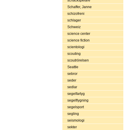
schackspelare
Schaffer, Janne
schizofreni
schlager
Schweiz
science center
science fiction
scientologi
scouting
scoutrörelsen
Seattle
sebror
seder
sedlar
segelfartyg
segelflygning
segelsport
segling
seismologi
sekter