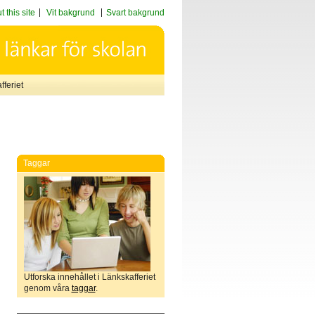
 this site
Vit bakgrund
Svart bakgrund
feriet
Taggar
Utforska innehållet i Länkskafferiet
genom våra
taggar
.