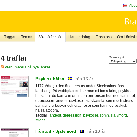
About
Taggar
Teman
Sök på fler sätt
Handledning
Tipsa oss
Om Länkskaf
4 träffar
Sortera på:
Prenumerera på nya länkar
Psykisk hälsa
från 13 år
1177 Vårdguiden är en resurs under Stockholms läns
landsting. På webbplatsen har man ett tema kring psykisk
hälsa där du kan få information om: ensamhet, nedstämdhet,
depression, ångest, psykoser, självkänsla, sömn och stress
samt andra besvär och diagnoser som har med psykisk
hälsa att göra.
Taggar:
ångest
,
depression
,
psykoser
,
sömn
,
självmord
,
stress
Få stöd - Självmord
från 13 år