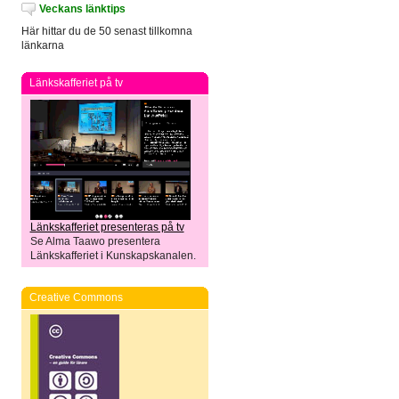
Veckans länktips
Här hittar du de 50 senast tillkomna
länkarna
Länkskafferiet på tv
Länkskafferiet presenteras på tv
Se Alma Taawo presentera
Länkskafferiet i Kunskapskanalen.
Creative Commons