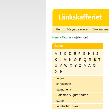
Hem
För yngre elever
Skolämnen
Hem
>
Taggar
>
självmord
Taggar
A
B
C
D
E
F
G
H
I
J
K
L
M
N
O
P
Q
R
S
T
U
V
W
X
Y
Z
Å
Ä
Ö
0 - 9
sagor
sagoväsen
salmonella
Salomon August Andrée
samer
samhällskunskap