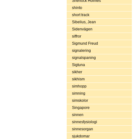
Sherlock Holmes
shinto
short track
Sibelius, Jean
Sidenvägen
siffror
Sigmund Freud
signalering
signalspaning
Sigtuna
sikher
sikhism
simhopp
simning
simskolor
Singapore
sinnen
sinnesfysiologi
sinnesorgan
sjukdomar