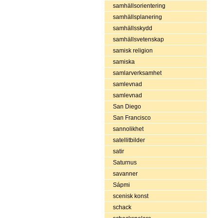
samhällsorientering
samhällsplanering
samhällsskydd
samhällsvetenskap
samisk religion
samiska
samlarverksamhet
samlevnad
samlevnad
San Diego
San Francisco
sannolikhet
satellitbilder
satir
Saturnus
savanner
Sápmi
scenisk konst
schack