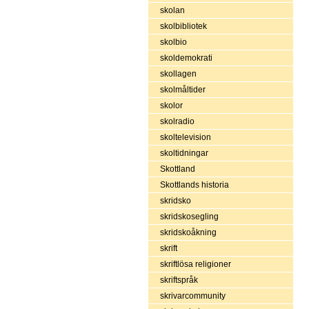
skolan
skolbibliotek
skolbio
skoldemokrati
skollagen
skolmåltider
skolor
skolradio
skoltelevision
skoltidningar
Skottland
Skottlands historia
skridsko
skridskosegling
skridskoåkning
skrift
skriftlösa religioner
skriftspråk
skrivarcommunity