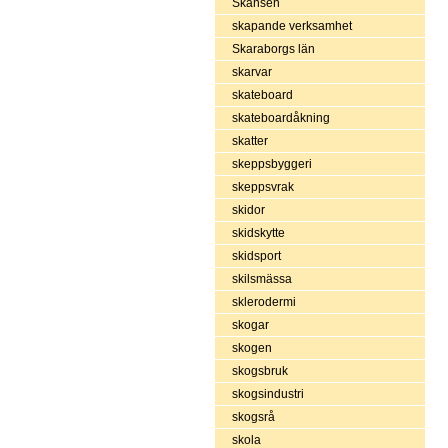
Skansen
skapande verksamhet
Skaraborgs län
skarvar
skateboard
skateboardåkning
skatter
skeppsbyggeri
skeppsvrak
skidor
skidskytte
skidsport
skilsmässa
sklerodermi
skogar
skogen
skogsbruk
skogsindustri
skogsrå
skola