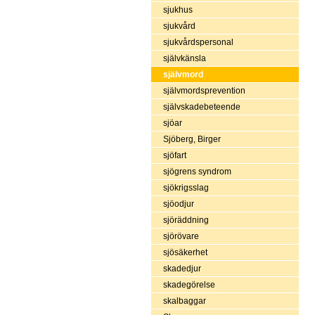
sjukhus
sjukvård
sjukvårdspersonal
självkänsla
självmord
självmordsprevention
självskadebeteende
sjöar
Sjöberg, Birger
sjöfart
sjögrens syndrom
sjökrigsslag
sjöodjur
sjöräddning
sjörövare
sjösäkerhet
skadedjur
skadegörelse
skalbaggar