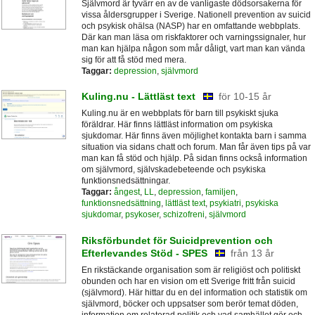
Självmord är tyvärr en av de vanligaste dödsorsakerna för
vissa åldersgrupper i Sverige. Nationell prevention av suicid
och psykisk ohälsa (NASP) har en omfattande webbplats.
Där kan man läsa om riskfaktorer och varningssignaler, hur
man kan hjälpa någon som mår dåligt, vart man kan vända
sig för att få stöd med mera.
Taggar:
depression
,
självmord
Kuling.nu - Lättläst text
för 10-15 år
Kuling.nu är en webbplats för barn till psykiskt sjuka
föräldrar. Här finns lättläst information om psykiska
sjukdomar. Här finns även möjlighet kontakta barn i samma
situation via sidans chatt och forum. Man får även tips på var
man kan få stöd och hjälp. På sidan finns också information
om självmord, självskadebeteende och psykiska
funktionsnedsättningar.
Taggar:
ångest
,
LL
,
depression
,
familjen
,
funktionsnedsättning
,
lättläst text
,
psykiatri
,
psykiska
sjukdomar
,
psykoser
,
schizofreni
,
självmord
Riksförbundet för Suicidprevention och
Efterlevandes Stöd - SPES
från 13 år
En rikstäckande organisation som är religiöst och politiskt
obunden och har en vision om ett Sverige fritt från suicid
(självmord). Här hittar du en del information och statistik om
självmord, böcker och uppsatser som berör temat döden,
information om relaterad politik och vad samhället gör och