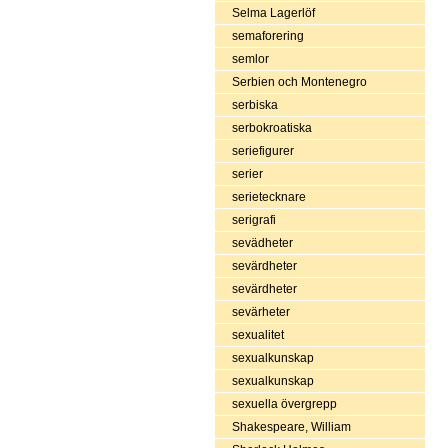
Selma Lagerlöf
semaforering
semlor
Serbien och Montenegro
serbiska
serbokroatiska
seriefigurer
serier
serietecknare
serigrafi
sevädheter
sevärdheter
sevärdheter
sevärheter
sexualitet
sexualkunskap
sexualkunskap
sexuella övergrepp
Shakespeare, William