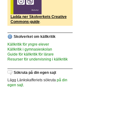
Ladda ner Skolverkets Creative
Commons-guide
.
Skolverket om källkritik
Källkritik för yngre elever
Källkritik i gymnasieskolan
Guide för källkritik för lärare
Resurser för undervisning i källkritik
Sökruta på din egen sajt
Lägg Länkskafferiets sökruta
på din
egen sajt
.