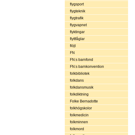
flygsport
flygteknik
flygtrafik
flygvapnet
flyktingar
flyttfåglar
flöjt
FN
FN:s barnfond
FN:s barnkonvention
folkbibliotek
folkdans
folkdansmusik
folkdiktning
Folke Bernadotte
folkhögskolor
folkmedicin
folkminnen
folkmord