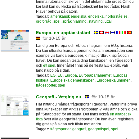
tomma rutorna och skriver in det utelämnade ordet. Om du
kör fast kan du klicka på frågetecknet för ledtrådar. Flash
Player behövs på datorn.
Taggar:
amerikansk engelska
,
engelska
,
hörförståelse
,
ordförråd
,
spel
,
språkinlärning
,
stavning
,
uttal
Europa: en upptäcktsfärd
för 10-15 år
Lär dig om Europa och EU och litegrann om EU:s historia.
Du kan utforska Europa genom olika ämnesområden som
exempelvis kända européer, klimat, jordbruk, språk och
havet. Du kan sedan testa dina kunskaper i en frågesport
och
ett spel
. Innehållet finns på de flesta EU-språk, välj
längst upp på sidan.
Taggar:
EG
,
EU
,
Europa
,
Europaparlamentet
,
Europas
historia
,
Europeiska gemenskapen
,
Europeiska unionen
,
frågesporter
,
spel
Geografi - Vetgirig.nu
för 10-15 år
Här hittar du många frågesporter i geografi. Varför inte pröva
dina kunskaper om Arktis (Nordpolen)? Välj ämne och klicka
på "Snabbtest" för att starta. Det finns också
en alfabetisk
lista
över alla geografifrågesporter. Du kan även registrera
dig gratis på sidan och tävla mot andra.
Taggar:
frågesporter
,
geografi
,
geografispel
,
spel