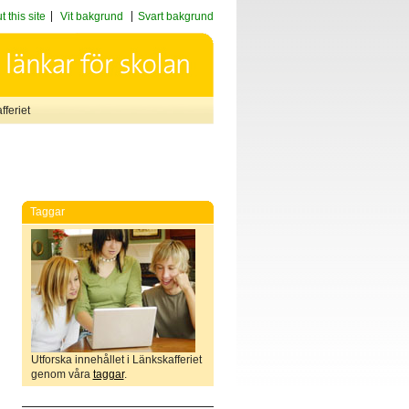
 this site
Vit bakgrund
Svart bakgrund
feriet
Taggar
Utforska innehållet i Länkskafferiet
genom våra
taggar
.