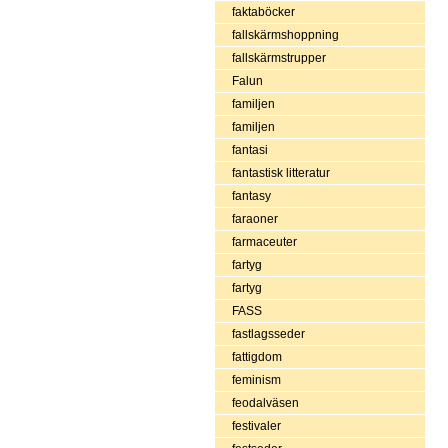
faktaböcker
fallskärmshoppning
fallskärmstrupper
Falun
familjen
familjen
fantasi
fantastisk litteratur
fantasy
faraoner
farmaceuter
fartyg
fartyg
FASS
fastlagsseder
fattigdom
feminism
feodalväsen
festivaler