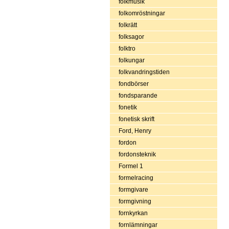
folkmusik
folkomröstningar
folkrätt
folksagor
folktro
folkungar
folkvandringstiden
fondbörser
fondsparande
fonetik
fonetisk skrift
Ford, Henry
fordon
fordonsteknik
Formel 1
formelracing
formgivare
formgivning
fornkyrkan
fornlämningar