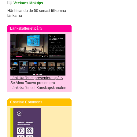
Veckans länktips
Här hittar du de 50 senast tillkomna
länkarna
Länkskafferiet på tv
Länkskafferiet presenteras på tv
Se Alma Taawo presentera
Länkskafferiet i Kunskapskanalen.
Creative Commons