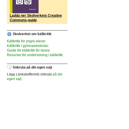
Ladda ner Skolverkets Creative
Commons-guide
.
Skolverket om källkritik
Källkritik för yngre elever
Källkritik i gymnasieskolan
Guide för källkritik för lärare
Resurser för undervisning i källkritik
Sökruta på din egen sajt
Lägg Länkskafferiets sökruta
på din
egen sajt
.