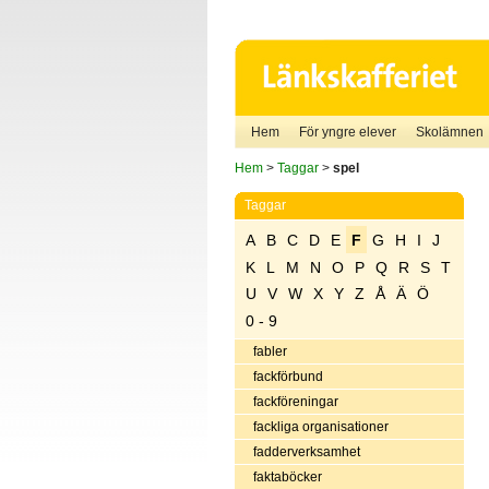
Hem
För yngre elever
Skolämnen
Hem
>
Taggar
>
spel
Taggar
A
B
C
D
E
F
G
H
I
J
K
L
M
N
O
P
Q
R
S
T
U
V
W
X
Y
Z
Å
Ä
Ö
0 - 9
fabler
fackförbund
fackföreningar
fackliga organisationer
fadderverksamhet
faktaböcker