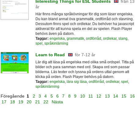
Interesting Things for ESL Students
från 13
år
Här finns många språkövningar för dig som läser engelska.
Du kan bland annat öva grammatik, ordförråd och stavning.
Dessutom finns spel och ordlekar. Du behöver ha javascript
aktiverat för att kunna spela en del av spelen. Flash Player
behövs även på datorn.
Taggar:
engelska
,
grammatik
,
ordförråd
,
ordlekar
,
slang
,
spel
,
språkinlärning
Learn to Read
för 7-12 år
Lär dig att läsa på engelska med olika små ordspel. Titta på
bilder och para samman med ord. Skapa ord som passar
bilderna. Läs texter och lyssna på ordens uttal genom att
klicka på orden. Flash Player behövs på datorn.
Taggar:
engelska
,
lära sig läsa
,
ordförråd
,
ordlekar
,
spel
,
språkinlärning
Föregående
1
2
3
4
5
6
7
8
9
10
11
12
13
14
15
16
17
18
19
20
21
22
Nästa