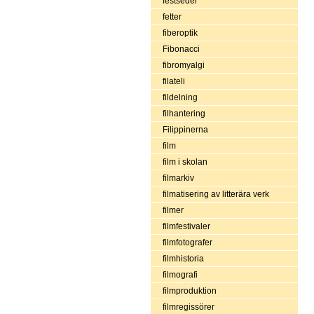
festseder
fetter
fiberoptik
Fibonacci
fibromyalgi
filateli
fildelning
filhantering
Filippinerna
film
film i skolan
filmarkiv
filmatisering av litterära verk
filmer
filmfestivaler
filmfotografer
filmhistoria
filmografi
filmproduktion
filmregissörer