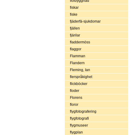
fiolbyggnad
fiskar
fiske
fjäderfä-sjukdomar
fjällen
fjärilar
fladdermöss
flaggor
Flamman
Flandern
Fleming, Ian
flerspråkighet
flickböcker
floder
Florens
floror
flygfotografering
flygfotografi
flygmuseer
flygplan