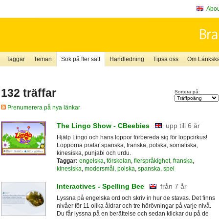
About
Taggar
Teman
Sök på fler sätt
Handledning
Tipsa oss
Om Länkskaf
132 träffar
Sortera på:
Prenumerera på nya länkar
The Lingo Show - CBeebies
upp till 6 år
Hjälp Lingo och hans loppor förbereda sig för loppcirkus!
Lopporna pratar spanska, franska, polska, somaliska,
kinesiska, punjabi och urdu.
Taggar:
engelska
,
förskolan
,
flerspråkighet
,
franska
,
kinesiska
,
modersmål
,
polska
,
spanska
,
spel
Interactives - Spelling Bee
från 7 år
Lyssna på engelska ord och skriv in hur de stavas. Det finns
nivåer för 11 olika åldrar och tre hörövningar på varje nivå.
Du får lyssna på en berättelse och sedan klickar du på de