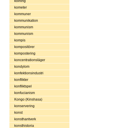
kolning
kometer
kommuner
kommunikation
kommunism
kommunism
kompis
kompositörer
kompostering
koncentrationsläger
kondylom
konfektionsindustri
konflikter
konfliktspel
konfucianism
Kongo (Kinshasa)
konservering
konst
konsthantverk
konsthistoria