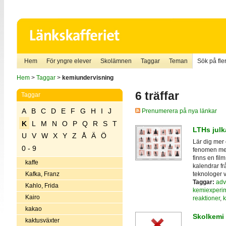
Hem
För yngre elever
Skolämnen
Taggar
Teman
Sök på fler
Hem
>
Taggar
>
kemiundervisning
6 träffar
Taggar
A
B
C
D
E
F
G
H
I
J
Prenumerera på nya länkar
K
L
M
N
O
P
Q
R
S
T
LTHs julk
U
V
W
X
Y
Z
Å
Ä
Ö
Lär dig mer
0 - 9
fenomen med
finns en fil
kaffe
kalendrar fr
teknologer 
Kafka, Franz
Taggar:
adv
Kahlo, Frida
kemiexperi
Kairo
reaktioner
,
k
kakao
Skolkemi
kaktusväxter