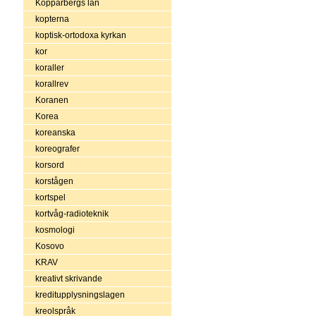
Kopparbergs län
kopterna
koptisk-ortodoxa kyrkan
kor
koraller
korallrev
Koranen
Korea
koreanska
koreografer
korsord
korstågen
kortspel
kortvåg-radioteknik
kosmologi
Kosovo
KRAV
kreativt skrivande
kreditupplysningslagen
kreolspråk