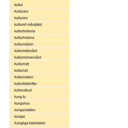
kultur
Kulturarv
kulturarv
kulturell mångfald
kulturhistioria
kulturhistoria
kulturmiljöer
kulturmiljövård
kulturminnesvård
Kulturnytt
kulturnät
Kulturradion
kulturtidskrifter
kulturutbud
kung fu
kungahus
kungamakten
kungar
Kungliga biblioteket