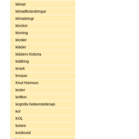
klimat
klimatförändringar
klimatologi
klockor
kloning
kloster
kläder
kläders historia
klättring
knark
knopar
Knut Hamsun
koder
koffein
kognitiv beteendeterapi
kol
KOL
kolare
koldioxid