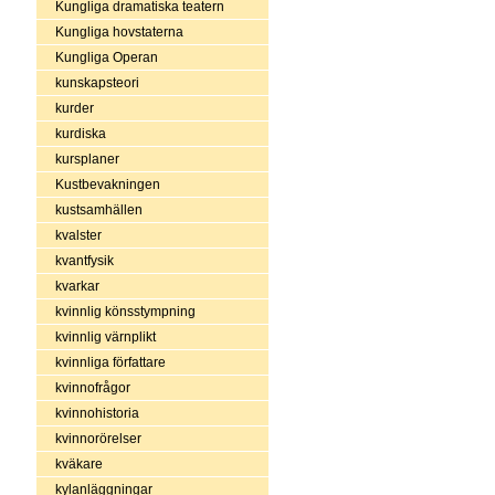
Kungliga dramatiska teatern
Kungliga hovstaterna
Kungliga Operan
kunskapsteori
kurder
kurdiska
kursplaner
Kustbevakningen
kustsamhällen
kvalster
kvantfysik
kvarkar
kvinnlig könsstympning
kvinnlig värnplikt
kvinnliga författare
kvinnofrågor
kvinnohistoria
kvinnorörelser
kväkare
kylanläggningar