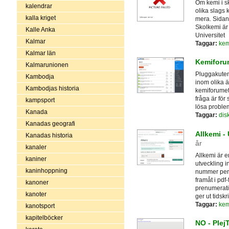
Om kemi i s
kalendrar
olika slags
kalla kriget
mera. Sidan
Skolkemi är
Kalle Anka
Universitet
Kalmar
Taggar:
kem
Kalmar län
Kemiforu
Kalmarunionen
Pluggakuten.
Kambodja
inom olika ä
Kambodjas historia
kemiforumet
fråga är för 
kampsport
lösa probleme
Kanada
Taggar:
dis
Kanadas geografi
Allkemi 
Kanadas historia
år
kanaler
Allkemi är e
kaniner
utveckling 
kaninhoppning
nummer per 
framåt i pdf-
kanoner
prenumeratio
kanoter
ger ut tidskri
Taggar:
kem
kanotsport
kapitelböcker
NO - Plej