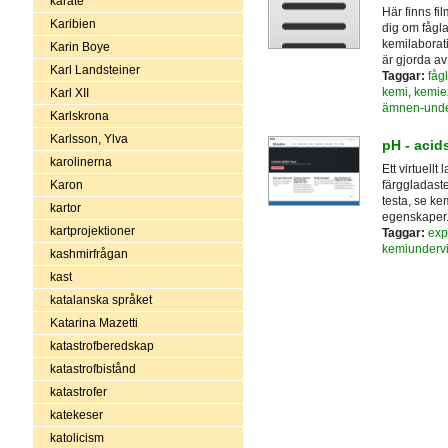
karate
Här finns fi
Karibien
dig om fåglar
kemilaborat
Karin Boye
är gjorda av
Karl Landsteiner
Taggar:
fågl
kemi
,
kemie
Karl XII
ämnen-unde
Karlskrona
Karlsson, Ylva
pH - acid
karolinerna
Ett virtuell
färggladaste
Karon
testa, se ke
kartor
egenskaper.
kartprojektioner
Taggar:
exp
kemiunderv
kashmirfrågan
kast
katalanska språket
Katarina Mazetti
katastrofberedskap
katastrofbistånd
katastrofer
katekeser
katolicism