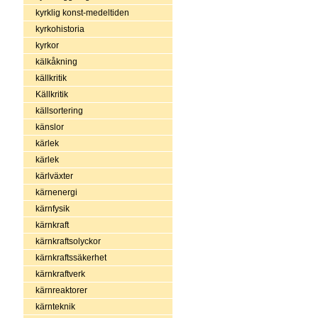
kyrklig konst-medeltiden
kyrkohistoria
kyrkor
kälkåkning
källkritik
Källkritik
källsortering
känslor
kärlek
kärlek
kärlväxter
kärnenergi
kärnfysik
kärnkraft
kärnkraftsolyckor
kärnkraftssäkerhet
kärnkraftverk
kärnreaktorer
kärnteknik