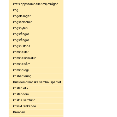
kretsloppssamhället-miljöfrågor
krig
krigets lagar
krigsaffischer
krigsbyten
krigsfångar
krigsfångar
krigshistoria
kriminalitet
kriminallitteratur
kriminalvård
kriminologi
krishantering
Kristdemokratiska samhällspartiet
kristen etik
kristendom
kristna samfund
kritiskt tänkande
Kroatien