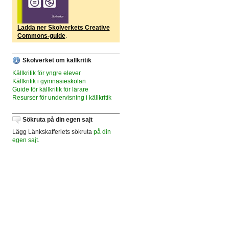
Ladda ner Skolverkets Creative
Commons-guide
.
Skolverket om källkritik
Källkritik för yngre elever
Källkritik i gymnasieskolan
Guide för källkritik för lärare
Resurser för undervisning i källkritik
Sökruta på din egen sajt
Lägg Länkskafferiets sökruta
på din
egen sajt
.