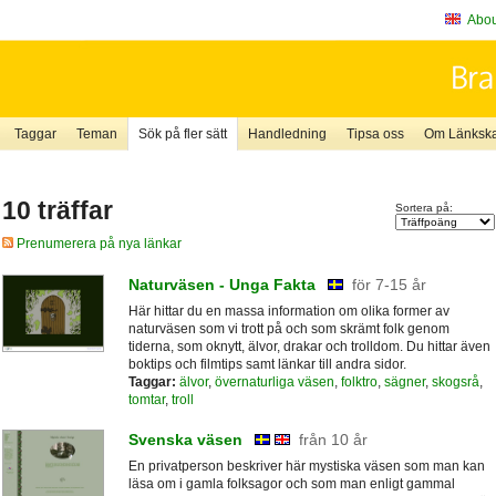
About
Taggar
Teman
Sök på fler sätt
Handledning
Tipsa oss
Om Länkskaf
10 träffar
Sortera på:
Prenumerera på nya länkar
Naturväsen - Unga Fakta
för 7-15 år
Här hittar du en massa information om olika former av
naturväsen som vi trott på och som skrämt folk genom
tiderna, som oknytt, älvor, drakar och trolldom. Du hittar även
boktips och filmtips samt länkar till andra sidor.
Taggar:
älvor
,
övernaturliga väsen
,
folktro
,
sägner
,
skogsrå
,
tomtar
,
troll
Svenska väsen
från 10 år
En privatperson beskriver här mystiska väsen som man kan
läsa om i gamla folksagor och som man enligt gammal