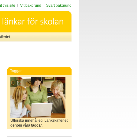
 this site
Vit bakgrund
Svart bakgrund
feriet
Taggar
Utforska innehållet i Länkskafferiet
genom våra
taggar
.