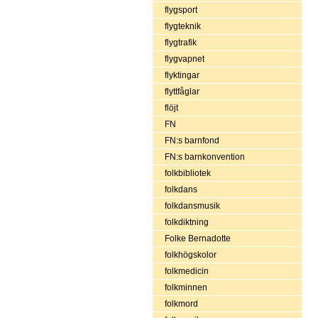
flygsport
flygteknik
flygtrafik
flygvapnet
flyktingar
flyttfåglar
flöjt
FN
FN:s barnfond
FN:s barnkonvention
folkbibliotek
folkdans
folkdansmusik
folkdiktning
Folke Bernadotte
folkhögskolor
folkmedicin
folkminnen
folkmord