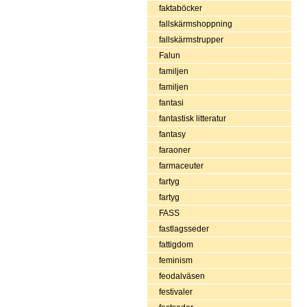
faktaböcker
fallskärmshoppning
fallskärmstrupper
Falun
familjen
familjen
fantasi
fantastisk litteratur
fantasy
faraoner
farmaceuter
fartyg
fartyg
FASS
fastlagsseder
fattigdom
feminism
feodalväsen
festivaler