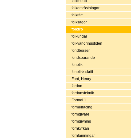
folkmusik
folkomröstningar
folkrätt
folksagor
folktro
folkungar
folkvandringstiden
fondbörser
fondsparande
fonetik
fonetisk skrift
Ford, Henry
fordon
fordonsteknik
Formel 1
formelracing
formgivare
formgivning
fornkyrkan
fornlämningar