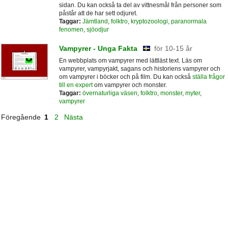
sidan. Du kan också ta del av vittnesmål från personer som
påstår att de har sett odjuret.
Taggar:
Jämtland
,
folktro
,
kryptozoologi
,
paranormala
fenomen
,
sjöodjur
Vampyrer - Unga Fakta
för 10-15 år
En webbplats om vampyrer med lättläst text. Läs om
vampyrer, vampyrjakt, sagans och historiens vampyrer och
om vampyrer i böcker och på film. Du kan också
ställa frågor
till en expert
om vampyrer och monster.
Taggar:
övernaturliga väsen
,
folktro
,
monster
,
myter
,
vampyrer
Föregående
1
2
Nästa