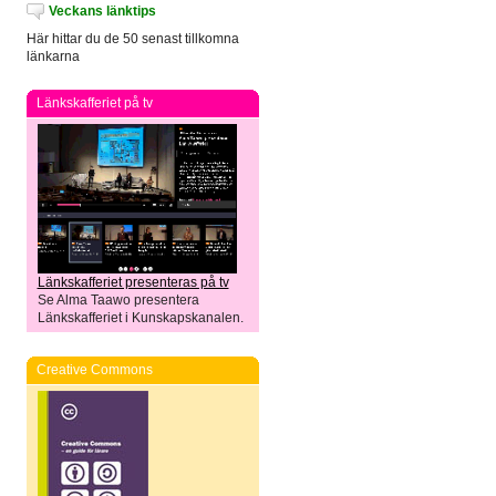
Veckans länktips
Här hittar du de 50 senast tillkomna
länkarna
Länkskafferiet på tv
Länkskafferiet presenteras på tv
Se Alma Taawo presentera
Länkskafferiet i Kunskapskanalen.
Creative Commons