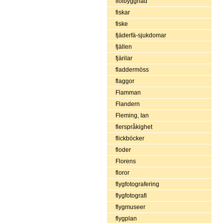
fiolbyggnad
fiskar
fiske
fjäderfä-sjukdomar
fjällen
fjärilar
fladdermöss
flaggor
Flamman
Flandern
Fleming, Ian
flerspråkighet
flickböcker
floder
Florens
floror
flygfotografering
flygfotografi
flygmuseer
flygplan