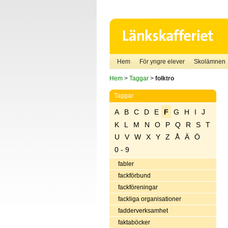
Hem
För yngre elever
Skolämnen
Hem
>
Taggar
>
folktro
Taggar
A
B
C
D
E
F
G
H
I
J
K
L
M
N
O
P
Q
R
S
T
U
V
W
X
Y
Z
Å
Ä
Ö
0 - 9
fabler
fackförbund
fackföreningar
fackliga organisationer
fadderverksamhet
faktaböcker