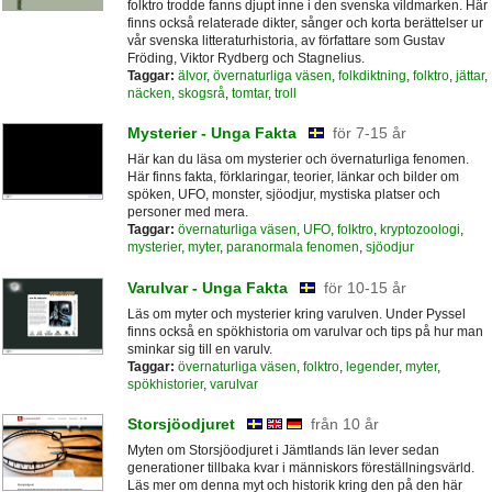
folktro trodde fanns djupt inne i den svenska vildmarken. Här
finns också relaterade dikter, sånger och korta berättelser ur
vår svenska litteraturhistoria, av författare som Gustav
Fröding, Viktor Rydberg och Stagnelius.
Taggar:
älvor
,
övernaturliga väsen
,
folkdiktning
,
folktro
,
jättar
,
näcken
,
skogsrå
,
tomtar
,
troll
Mysterier - Unga Fakta
för 7-15 år
Här kan du läsa om mysterier och övernaturliga fenomen.
Här finns fakta, förklaringar, teorier, länkar och bilder om
spöken, UFO, monster, sjöodjur, mystiska platser och
personer med mera.
Taggar:
övernaturliga väsen
,
UFO
,
folktro
,
kryptozoologi
,
mysterier
,
myter
,
paranormala fenomen
,
sjöodjur
Varulvar - Unga Fakta
för 10-15 år
Läs om myter och mysterier kring varulven. Under Pyssel
finns också en spökhistoria om varulvar och tips på hur man
sminkar sig till en varulv.
Taggar:
övernaturliga väsen
,
folktro
,
legender
,
myter
,
spökhistorier
,
varulvar
Storsjöodjuret
från 10 år
Myten om Storsjöodjuret i Jämtlands län lever sedan
generationer tillbaka kvar i människors föreställningsvärld.
Läs mer om denna myt och historik kring den på den här