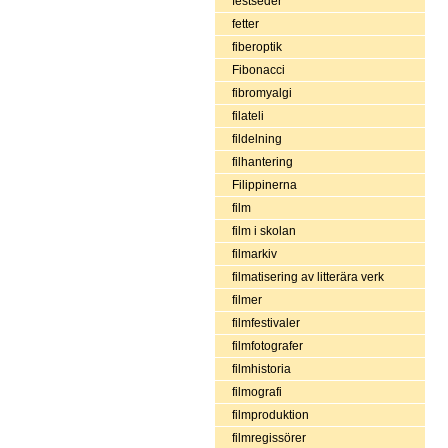
festseder
fetter
fiberoptik
Fibonacci
fibromyalgi
filateli
fildelning
filhantering
Filippinerna
film
film i skolan
filmarkiv
filmatisering av litterära verk
filmer
filmfestivaler
filmfotografer
filmhistoria
filmografi
filmproduktion
filmregissörer